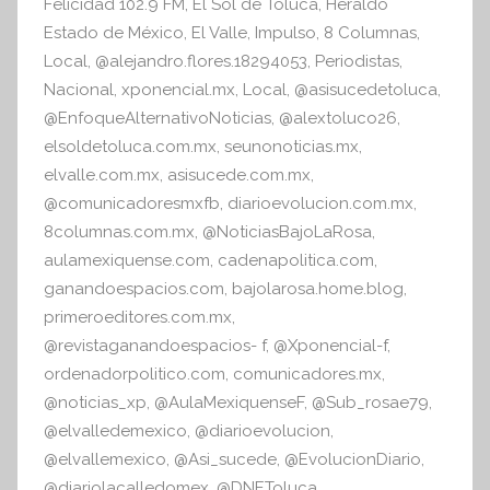
Felicidad 102.9 FM
,
El Sol de Toluca
,
Heraldo
k
o
Estado de México
,
El Valle
,
Impulso
,
8 Columnas
,
r
Local
,
@alejandro.flores.18294053
,
Periodistas
,
m
Nacional
,
xponencial.mx
,
Local
,
@asisucedetoluca
,
a
@EnfoqueAlternativoNoticias
,
@alextoluco26
,
t
elsoldetoluca.com.mx
,
seunonoticias.mx
,
i
elvalle.com.mx
,
asisucede.com.mx
,
v
@comunicadoresmxfb
,
diarioevolucion.com.mx
,
a
8columnas.com.mx
,
@NoticiasBajoLaRosa
,
aulamexiquense.com
,
cadenapolitica.com
,
ganandoespacios.com
,
bajolarosa.home.blog
,
primeroeditores.com.mx
,
@revistaganandoespacios- f
,
@Xponencial-f
,
ordenadorpolitico.com
,
comunicadores.mx
,
@noticias_xp
,
@AulaMexiquenseF
,
@Sub_rosae79
,
@elvalledemexico
,
@diarioevolucion
,
@elvallemexico
,
@Asi_sucede
,
@EvolucionDiario
,
@diariolacalledomex
,
@DNEToluca
,