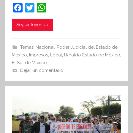
n
F
T
W
t
a
w
h
e
c
itt
at
Seguir leyendo
s
i
e
er
s
s
b
A
Temas
,
Nacional
,
Poder Judicial del Estado de
I
o
p
México
,
Impresos
,
Local
,
Heraldo Estado de México
,
n
o
p
El Sol de México
f
Dejar un comentario
k
o
r
m
a
t
i
v
a