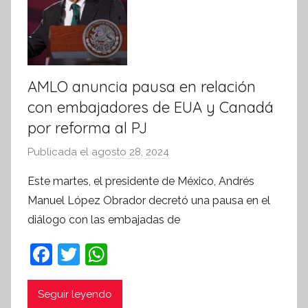
v
a
AMLO anuncia pausa en relación
con embajadores de EUA y Canadá
por reforma al PJ
Publicada el
agosto 28, 2024
p
o
Este martes, el presidente de México, Andrés
r
Manuel López Obrador decretó una pausa en el
S
diálogo con las embajadas de
í
n
F
T
W
t
a
w
h
e
c
itt
at
Seguir leyendo
s