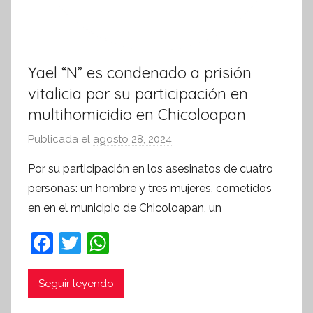
Yael “N” es condenado a prisión
vitalicia por su participación en
multihomicidio en Chicoloapan
Publicada el
agosto 28, 2024
p
o
Por su participación en los asesinatos de cuatro
r
personas: un hombre y tres mujeres, cometidos
S
en en el municipio de Chicoloapan, un
í
n
F
T
W
t
a
w
h
e
c
itt
at
Seguir leyendo
s
i
e
er
s