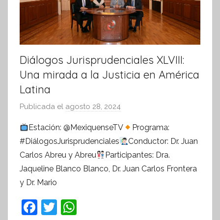
Diálogos Jurisprudenciales XLVIII:
Una mirada a la Justicia en América
Latina
Publicada el
agosto 28, 2024
p
o
Estación: @MexiquenseTV
Programa:
r
#DiálogosJurisprudenciales
Conductor: Dr. Juan
S
Carlos Abreu y Abreu
Participantes: Dra.
í
Jaqueline Blanco Blanco, Dr. Juan Carlos Frontera
n
y Dr. Mario
t
e
F
T
W
s