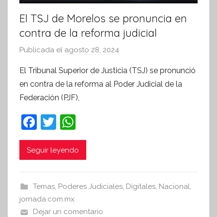
El TSJ de Morelos se pronuncia en
contra de la reforma judicial
Publicada el
agosto 28, 2024
p
o
El Tribunal Superior de Justicia (TSJ) se pronunció
r
en contra de la reforma al Poder Judicial de la
S
Federación (PJF),
í
n
F
T
W
t
a
w
h
e
c
itt
at
Seguir leyendo
s
i
e
er
s
s
b
A
Temas
,
Poderes Judiciales
,
Digitales
,
Nacional
,
I
o
p
jornada.com.mx
n
o
p
Dejar un comentario
f