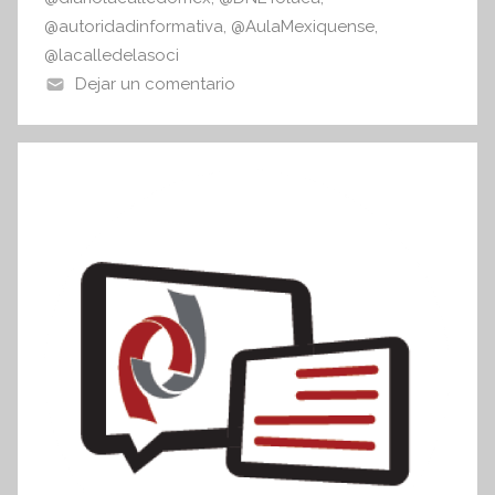
@autoridadinformativa
,
@AulaMexiquense
,
@lacalledelasoci
Dejar un comentario