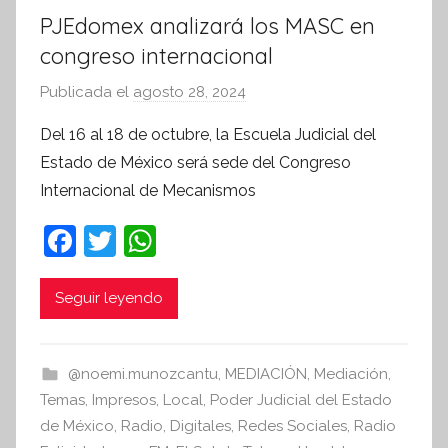
PJEdomex analizará los MASC en
congreso internacional
Publicada el
agosto 28, 2024
p
o
Del 16 al 18 de octubre, la Escuela Judicial del
r
Estado de México será sede del Congreso
S
Internacional de Mecanismos
í
n
F
T
W
t
a
w
h
e
c
itt
at
Seguir leyendo
s
i
e
er
s
s
b
A
@noemi.munozcantu
,
MEDIACIÓN
,
Mediación
,
I
o
p
Temas
,
Impresos
,
Local
,
Poder Judicial del Estado
n
o
p
de México
,
Radio
,
Digitales
,
Redes Sociales
,
Radio
f