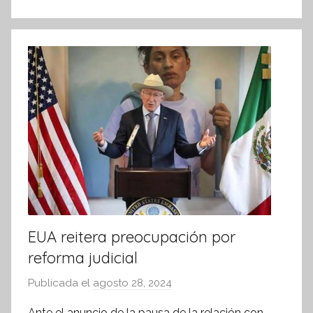
k
o
r
m
a
t
i
v
a
EUA reitera preocupación por
reforma judicial
Publicada el
agosto 28, 2024
p
o
Ante el anuncio de la pausa de la relación con