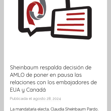
a
Sheinbaum respalda decisión de
AMLO de poner en pausa las
relaciones con los embajadores de
EUA y Canadá
Publicada el
agosto 28, 2024
p
o
La mandataria electa, Claudia Sheinbaum Pardo,