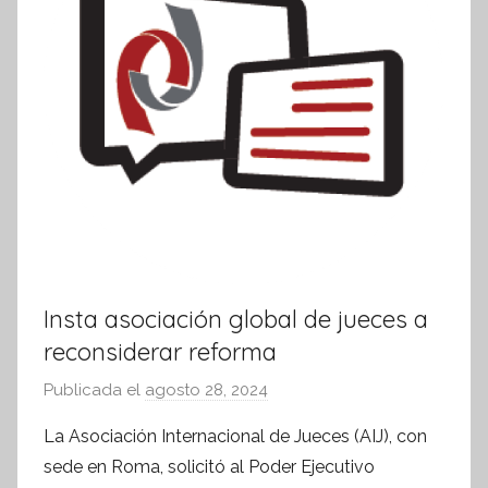
i
v
a
Insta asociación global de jueces a
reconsiderar reforma
Publicada el
agosto 28, 2024
p
o
La Asociación Internacional de Jueces (AIJ), con
r
sede en Roma, solicitó al Poder Ejecutivo
S