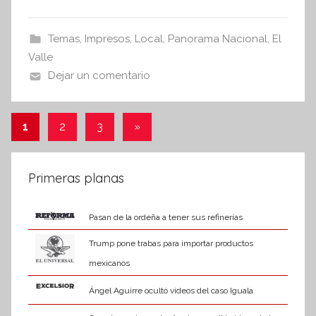
i
e
er
s
s
b
A
Temas
,
Impresos
,
Local
,
Panorama Nacional
,
El
I
o
p
Valle
n
o
p
Dejar un comentario
f
k
o
r
Paginación
Entradas
1
2
3
»
m
siguientes
de
a
t
entradas
Primeras planas
i
v
Pasan de la ordeña a tener sus refinerías
a
Trump pone trabas para importar productos
mexicanos
Ángel Aguirre ocultó videos del caso Iguala