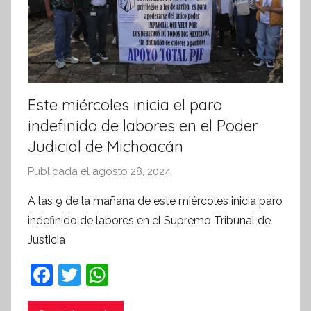
Este miércoles inicia el paro
indefinido de labores en el Poder
Judicial de Michoacán
Publicada el
agosto 28, 2024
p
o
A las 9 de la mañana de este miércoles inicia paro
r
indefinido de labores en el Supremo Tribunal de
S
Justicia
í
n
F
T
W
t
a
w
h
e