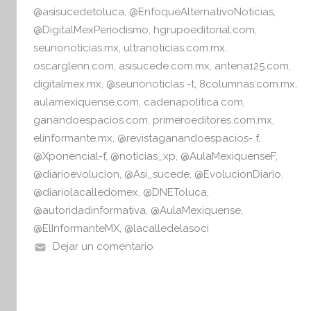
i
@asisucedetoluca
,
@EnfoqueAlternativoNoticias
,
v
@DigitalMexPeriodismo
,
hgrupoeditorial.com
,
a
seunonoticias.mx
,
ultranoticias.com.mx
,
oscarglenn.com
,
asisucede.com.mx
,
antena125.com
,
digitalmex.mx
,
@seunonoticias -t
,
8columnas.com.mx
,
aulamexiquense.com
,
cadenapolitica.com
,
ganandoespacios.com
,
primeroeditores.com.mx
,
elinformante.mx
,
@revistaganandoespacios- f
,
@Xponencial-f
,
@noticias_xp
,
@AulaMexiquenseF
,
@diarioevolucion
,
@Asi_sucede
,
@EvolucionDiario
,
@diariolacalledomex
,
@DNEToluca
,
@autoridadinformativa
,
@AulaMexiquense
,
@ElInformanteMX
,
@lacalledelasoci
Dejar un comentario