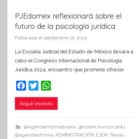
a
PJEdomex reflexionará sobre el
t
i
futuro de la psicología jurídica
v
Publicada el
septiembre 10, 2024
p
a
o
La Escuela Judicial del Estado de México llevará a
r
cabo el Congreso Internacional de Psicología
S
Jurídica 2024, encuentro que promete ofrecer
í
n
F
T
W
t
a
w
h
e
s
c
itt
at
Seguir leyendo
i
e
er
s
s
b
A
I
@Agendainformativamx
,
@noemi.munozcantu
,
o
p
n
@agendainforma
,
ADMINISTRACIÓN
,
EJEM
,
Temas
,