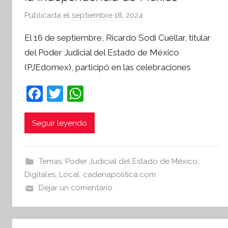
Publicada el
septiembre 18, 2024
p
o
El 16 de septiembre, Ricardo Sodi Cuéllar, titular
r
del Poder Judicial del Estado de México
S
(PJEdomex), participó en las celebraciones
í
n
F
T
W
t
a
w
h
e
s
c
itt
at
Seguir leyendo
i
e
er
s
s
b
A
I
Temas
,
Poder Judicial del Estado de México
,
o
p
n
Digitales
,
Local
,
cadenapolitica.com
o
p
f
Dejar un comentario
o
k
r
m