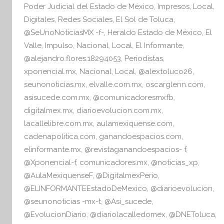
o
p
f
Poder Judicial del Estado de México
,
Impresos
,
Local
,
o
Digitales
,
Redes Sociales
,
El Sol de Toluca
,
k
r
@SeUnoNoticiasMX -f-
,
Heraldo Estado de México
,
El
m
Valle
,
Impulso
,
Nacional
,
Local
,
El Informante
,
a
@alejandro.flores.18294053
,
Periodistas
,
t
xponencial.mx
,
Nacional
,
Local
,
@alextoluco26
,
i
seunonoticias.mx
,
elvalle.com.mx
,
oscarglenn.com
,
v
asisucede.com.mx
,
@comunicadoresmxfb
,
a
digitalmex.mx
,
diarioevolucion.com.mx
,
lacallelibre.com.mx
,
aulamexiquense.com
,
cadenapolitica.com
,
ganandoespacios.com
,
elinformante.mx
,
@revistaganandoespacios- f
,
@Xponencial-f
,
comunicadores.mx
,
@noticias_xp
,
@AulaMexiquenseF
,
@DigitalmexPerio
,
@ELINFORMANTEEstadoDeMexico
,
@diarioevolucion
,
@seunonoticias -mx-t
,
@Asi_sucede
,
@EvolucionDiario
,
@diariolacalledomex
,
@DNEToluca
,