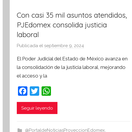
Con casi 35 mil asuntos atendidos,
PJEdomex consolida justicia
laboral
Publicada el
septiembre 9, 2024
p
o
El Poder Judicial del Estado de México avanza en
r
la consolidación de la justicia laboral, mejorando
S
el acceso y la
í
n
F
T
W
t
a
w
h
e
s
c
itt
at
Seguir leyendo
i
e
er
s
s
b
A
I
@PortaldeNoticiasProyeccionEdomex
,