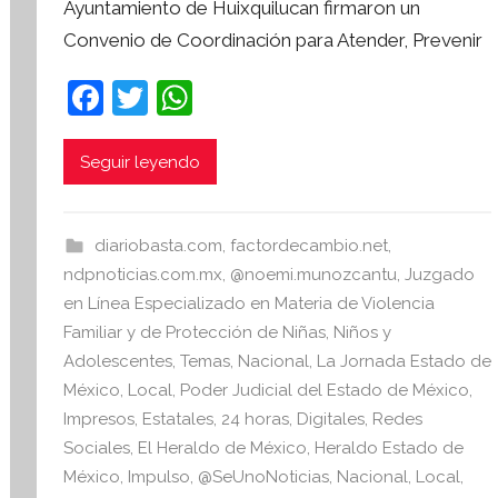
Ayuntamiento de Huixquilucan firmaron un
S
Convenio de Coordinación para Atender, Prevenir
í
n
F
T
W
t
a
w
h
e
s
c
itt
at
Seguir leyendo
i
e
er
s
s
b
A
I
diariobasta.com
,
factordecambio.net
,
o
p
n
ndpnoticias.com.mx
,
@noemi.munozcantu
,
Juzgado
o
p
f
en Línea Especializado en Materia de Violencia
o
Familiar y de Protección de Niñas, Niños y
k
r
Adolescentes
,
Temas
,
Nacional
,
La Jornada Estado de
m
México
,
Local
,
Poder Judicial del Estado de México
,
a
Impresos
,
Estatales
,
24 horas
,
Digitales
,
Redes
t
Sociales
,
El Heraldo de México
,
Heraldo Estado de
i
México
,
Impulso
,
@SeUnoNoticias
,
Nacional
,
Local
,