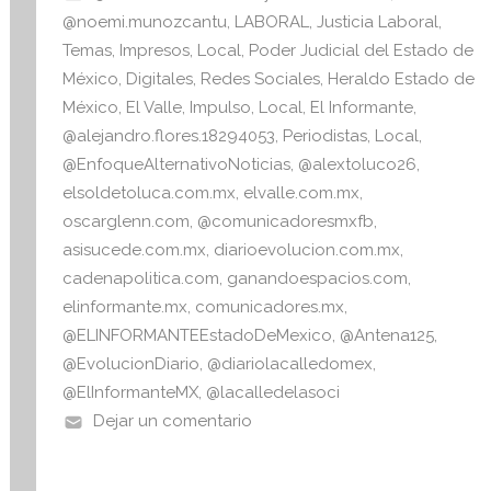
o
p
n
@noemi.munozcantu
,
LABORAL
,
Justicia Laboral
,
o
p
f
Temas
,
Impresos
,
Local
,
Poder Judicial del Estado de
o
México
,
Digitales
,
Redes Sociales
,
Heraldo Estado de
k
r
México
,
El Valle
,
Impulso
,
Local
,
El Informante
,
m
@alejandro.flores.18294053
,
Periodistas
,
Local
,
a
@EnfoqueAlternativoNoticias
,
@alextoluco26
,
t
elsoldetoluca.com.mx
,
elvalle.com.mx
,
i
oscarglenn.com
,
@comunicadoresmxfb
,
v
asisucede.com.mx
,
diarioevolucion.com.mx
,
a
cadenapolitica.com
,
ganandoespacios.com
,
elinformante.mx
,
comunicadores.mx
,
@ELINFORMANTEEstadoDeMexico
,
@Antena125
,
@EvolucionDiario
,
@diariolacalledomex
,
@ElInformanteMX
,
@lacalledelasoci
Dejar un comentario