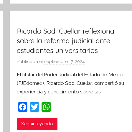
Ricardo Sodi Cuellar reflexiona
sobre la reforma judicial ante
estudiantes universitarios
Publicada el
septiembre 17, 2024
p
o
El titular del Poder Judicial del Estado de México
r
(PJEdomex), Ricardo Sodi Cuellar, compartió su
S
experiencia y conocimiento sobre las
í
n
F
T
W
t
a
w
h
e
s
c
itt
at
Seguir leyendo
i