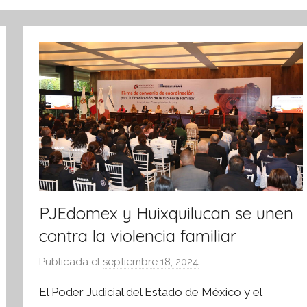
PJEdomex y Huixquilucan se unen
contra la violencia familiar
Publicada el
septiembre 18, 2024
p
o
El Poder Judicial del Estado de México y el
r