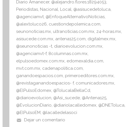
v
Diario Amanecer
,
@alejandro.flores.18294053
,
a
Periodistas
,
Nacional
,
Local
,
@asisucedetoluca
,
@agenciamvt
,
@EnfoqueAlternativoNoticias
,
@alextoluco26
,
cuestiondepolemica.com
,
seunonoticias.mx
,
ultranoticias.com.mx
,
24-horas.mx
,
asisucede.com.mx
,
antena125.com
,
digitalmex.mx
,
@seunonoticias -t
,
diarioevolucion.com.mx
,
@agenciamvt-f
,
8columnas.com.mx
,
elpulsoedomex.com.mx
,
edomexaldia.com
,
mvt.com.mx
,
cadenapolitica.com
,
ganandoespacios.com
,
primeroeditores.com.mx
,
@revistaganandoespacios- f
,
comunicadores.mx
,
@ElPulsoEdomex
,
@TolucalaBellaCd
,
@diarioevolucion
,
@Asi_sucede
,
@Antena125
,
@EvolucionDiario
,
@diariolacalledomex
,
@DNEToluca
,
@ElPulsoEM
,
@lacalledelasoci
Dejar un comentario