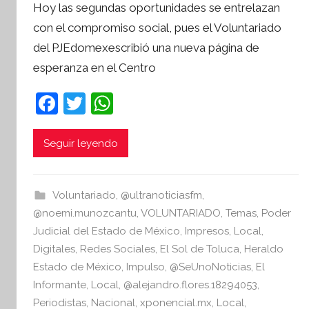
Hoy las segundas oportunidades se entrelazan
r
con el compromiso social, pues el Voluntariado
S
del PJEdomexescribió una nueva página de
í
esperanza en el Centro
n
t
F
T
W
e
a
w
h
s
i
c
itt
at
Seguir leyendo
s
e
er
s
I
b
A
n
Voluntariado
,
@ultranoticiasfm
,
o
p
f
@noemi.munozcantu
,
VOLUNTARIADO
,
Temas
,
Poder
o
o
p
Judicial del Estado de México
,
Impresos
,
Local
,
r
Digitales
,
Redes Sociales
,
El Sol de Toluca
,
Heraldo
k
m
Estado de México
,
Impulso
,
@SeUnoNoticias
,
El
a
Informante
,
Local
,
@alejandro.flores.18294053
,
t
Periodistas
,
Nacional
,
xponencial.mx
,
Local
,