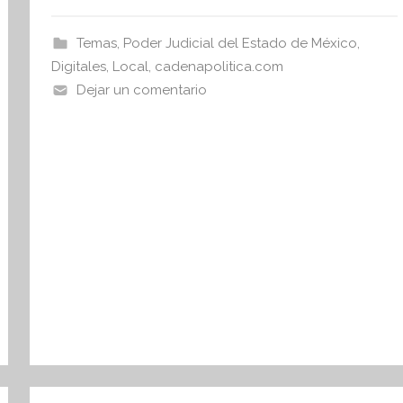
e
er
s
s
b
A
I
Temas
,
Poder Judicial del Estado de México
,
o
p
n
Digitales
,
Local
,
cadenapolitica.com
o
p
f
Dejar un comentario
o
k
r
m
a
t
i
v
a