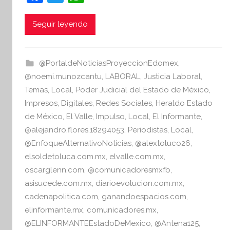
a
w
h
e
s
c
itt
at
Seguir leyendo
i
e
er
s
s
b
A
I
@PortaldeNoticiasProyeccionEdomex
,
o
p
n
@noemi.munozcantu
,
LABORAL
,
Justicia Laboral
,
o
p
f
Temas
,
Local
,
Poder Judicial del Estado de México
,
o
Impresos
,
Digitales
,
Redes Sociales
,
Heraldo Estado
k
r
de México
,
El Valle
,
Impulso
,
Local
,
El Informante
,
m
@alejandro.flores.18294053
,
Periodistas
,
Local
,
a
@EnfoqueAlternativoNoticias
,
@alextoluco26
,
t
elsoldetoluca.com.mx
,
elvalle.com.mx
,
i
oscarglenn.com
,
@comunicadoresmxfb
,
v
asisucede.com.mx
,
diarioevolucion.com.mx
,
a
cadenapolitica.com
,
ganandoespacios.com
,
elinformante.mx
,
comunicadores.mx
,
@ELINFORMANTEEstadoDeMexico
,
@Antena125
,