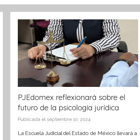
PJEdomex reflexionará sobre el
futuro de la psicología jurídica
Publicada el
septiembre 10, 2024
p
o
La Escuela Judicial del Estado de México llevará a
r