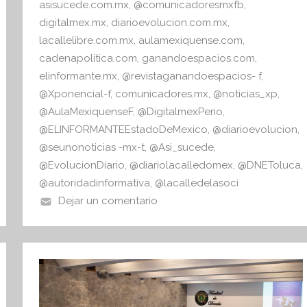
v
asisucede.com.mx
,
@comunicadoresmxfb
,
a
digitalmex.mx
,
diarioevolucion.com.mx
,
lacallelibre.com.mx
,
aulamexiquense.com
,
cadenapolitica.com
,
ganandoespacios.com
,
elinformante.mx
,
@revistaganandoespacios- f
,
@Xponencial-f
,
comunicadores.mx
,
@noticias_xp
,
@AulaMexiquenseF
,
@DigitalmexPerio
,
@ELINFORMANTEEstadoDeMexico
,
@diarioevolucion
,
@seunonoticias -mx-t
,
@Asi_sucede
,
@EvolucionDiario
,
@diariolacalledomex
,
@DNEToluca
,
@autoridadinformativa
,
@lacalledelasoci
Dejar un comentario