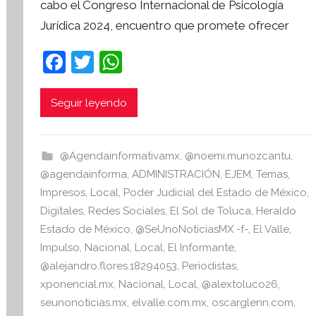
cabo el Congreso Internacional de Psicología
S
Jurídica 2024, encuentro que promete ofrecer
í
n
F
T
W
t
a
w
h
e
s
c
itt
at
Seguir leyendo
i
e
er
s
s
b
A
I
@Agendainformativamx
,
@noemi.munozcantu
,
o
p
n
@agendainforma
,
ADMINISTRACIÓN
,
EJEM
,
Temas
,
o
p
f
Impresos
,
Local
,
Poder Judicial del Estado de México
,
o
Digitales
,
Redes Sociales
,
El Sol de Toluca
,
Heraldo
k
r
Estado de México
,
@SeUnoNoticiasMX -f-
,
El Valle
,
m
Impulso
,
Nacional
,
Local
,
El Informante
,
a
@alejandro.flores.18294053
,
Periodistas
,
t
xponencial.mx
,
Nacional
,
Local
,
@alextoluco26
,
i
seunonoticias.mx
,
elvalle.com.mx
,
oscarglenn.com
,