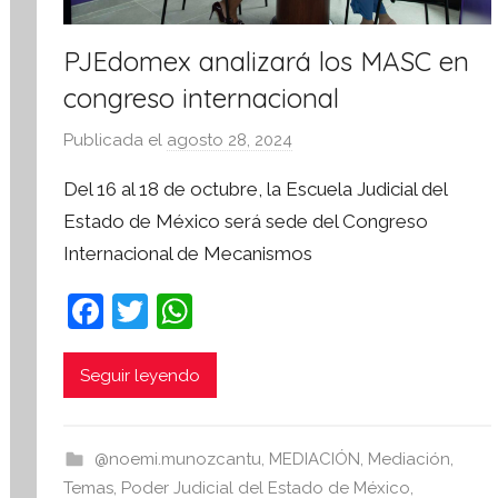
PJEdomex analizará los MASC en
congreso internacional
Publicada el
agosto 28, 2024
p
o
Del 16 al 18 de octubre, la Escuela Judicial del
r
Estado de México será sede del Congreso
S
Internacional de Mecanismos
í
n
F
T
W
t
a
w
h
e
s
c
itt
at
Seguir leyendo
i
e
er
s
s
b
A
I
@noemi.munozcantu
,
MEDIACIÓN
,
Mediación
,
o
p
n
Temas
,
Poder Judicial del Estado de México
,