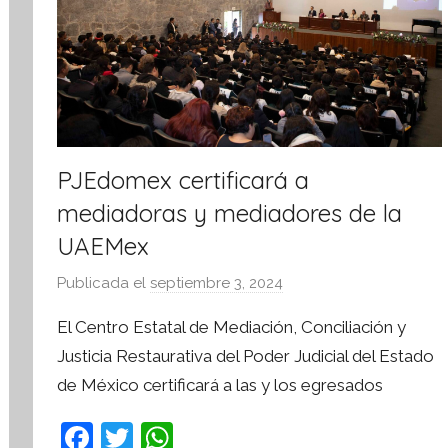
PJEdomex certificará a
mediadoras y mediadores de la
UAEMex
Publicada el
septiembre 3, 2024
p
o
El Centro Estatal de Mediación, Conciliación y
r
Justicia Restaurativa del Poder Judicial del Estado
S
de México certificará a las y los egresados
í
n
F
T
W
t