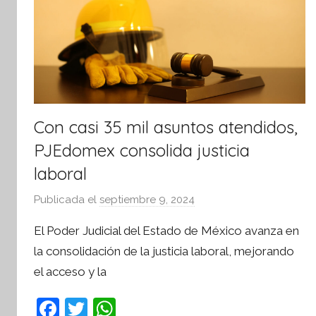
Con casi 35 mil asuntos atendidos,
PJEdomex consolida justicia
laboral
Publicada el
septiembre 9, 2024
p
o
El Poder Judicial del Estado de México avanza en
r
la consolidación de la justicia laboral, mejorando
S
el acceso y la
í
n
F
T
W
t