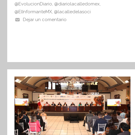
@EvolucionDiario
,
@diariolacalledomex
,
@ElInformanteMX
,
@lacalledelasoci
Dejar un comentario