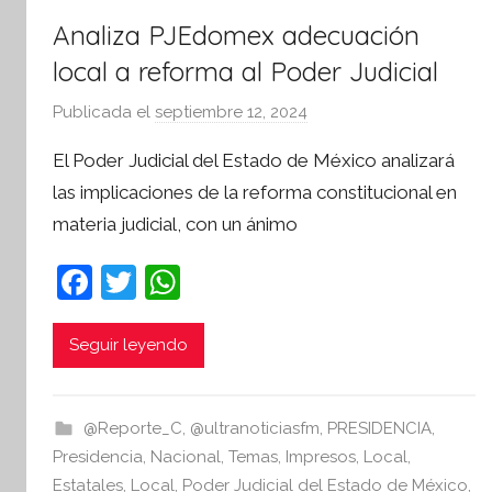
Analiza PJEdomex adecuación
local a reforma al Poder Judicial
Publicada el
septiembre 12, 2024
p
o
El Poder Judicial del Estado de México analizará
r
las implicaciones de la reforma constitucional en
S
materia judicial, con un ánimo
í
n
F
T
W
t
a
w
h
e
s
c
itt
at
Seguir leyendo
i
e
er
s
s
b
A
I
@Reporte_C
,
@ultranoticiasfm
,
PRESIDENCIA
,
o
p
n
Presidencia
,
Nacional
,
Temas
,
Impresos
,
Local
,
f
Estatales
,
Local
,
Poder Judicial del Estado de México
,