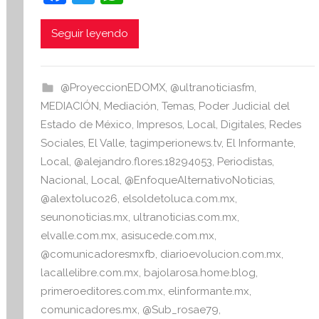
a
w
h
e
s
c
itt
at
Seguir leyendo
i
e
er
s
s
b
A
I
@ProyeccionEDOMX
,
@ultranoticiasfm
,
o
p
n
MEDIACIÓN
,
Mediación
,
Temas
,
Poder Judicial del
o
p
f
Estado de México
,
Impresos
,
Local
,
Digitales
,
Redes
o
Sociales
,
El Valle
,
tagimperionews.tv
,
El Informante
,
k
r
Local
,
@alejandro.flores.18294053
,
Periodistas
,
m
Nacional
,
Local
,
@EnfoqueAlternativoNoticias
,
a
@alextoluco26
,
elsoldetoluca.com.mx
,
t
seunonoticias.mx
,
ultranoticias.com.mx
,
i
elvalle.com.mx
,
asisucede.com.mx
,
v
@comunicadoresmxfb
,
diarioevolucion.com.mx
,
a
lacallelibre.com.mx
,
bajolarosa.home.blog
,
primeroeditores.com.mx
,
elinformante.mx
,
comunicadores.mx
,
@Sub_rosae79
,