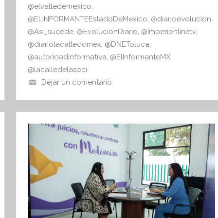
@elvalledemexico
,
@ELINFORMANTEEstadoDeMexico
,
@diarioevolucion
,
@Asi_sucede
,
@EvolucionDiario
,
@Imperionlinetv
,
@diariolacalledomex
,
@DNEToluca
,
@autoridadinformativa
,
@ElInformanteMX
,
@lacalledelasoci
Dejar un comentario