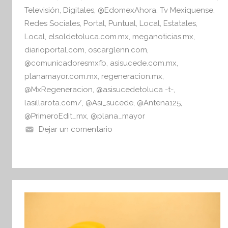
o
p
o
Televisión
,
Digitales
,
@EdomexAhora
,
Tv Mexiquense
,
k
r
Redes Sociales
,
Portal
,
Puntual
,
Local
,
Estatales
,
m
Local
,
elsoldetoluca.com.mx
,
meganoticias.mx
,
a
diarioportal.com
,
oscarglenn.com
,
t
@comunicadoresmxfb
,
asisucede.com.mx
,
i
planamayor.com.mx
,
regeneracion.mx
,
v
@MxRegeneracion
,
@asisucedetoluca -t-
,
a
lasillarota.com/
,
@Asi_sucede
,
@Antena125
,
@PrimeroEdit_mx
,
@plana_mayor
Dejar un comentario