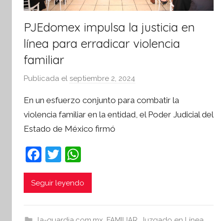
PJEdomex impulsa la justicia en
línea para erradicar violencia
familiar
Publicada el
septiembre 2, 2024
p
o
En un esfuerzo conjunto para combatir la
r
violencia familiar en la entidad, el Poder Judicial del
S
Estado de México firmó
í
n
F
T
W
t
a
w
h
e
s
c
itt
at
Seguir leyendo
i
e
er
s
s
b
A
I
la-guardia.com.mx
,
FAMILIAR
,
Juzgado en Línea