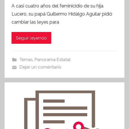
o
A casi cuatro años del feminicidio de su hija
r
Lucero, su papá Guillermo Hidalgo Aguilar pidió
S
cambiar las leyes para
í
n
Seguir leyendo
t
e
s
Temas
,
Panorama Estatal
i
Dejar un comentario
s
I
n
f
o
r
m
a
t