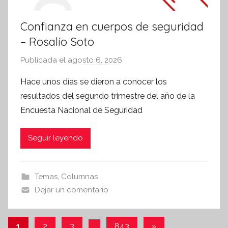
Confianza en cuerpos de seguridad
– Rosalío Soto
Publicada el
agosto 6, 2026
p
o
Hace unos días se dieron a conocer los
r
resultados del segundo trimestre del año de la
S
Encuesta Nacional de Seguridad
í
n
Seguir leyendo
t
e
s
Temas
,
Columnas
i
Dejar un comentario
s
I
n
Paginación
Entradas
1
2
3
…
843
»