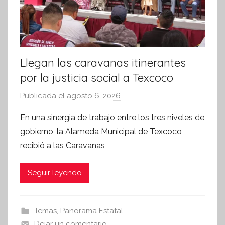
v
a
Llegan las caravanas itinerantes
por la justicia social a Texcoco
Publicada el
agosto 6, 2026
p
o
En una sinergia de trabajo entre los tres niveles de
r
gobierno, la Alameda Municipal de Texcoco
S
recibió a las Caravanas
í
n
Seguir leyendo
t
e
s
Temas
,
Panorama Estatal
i
Dejar un comentario