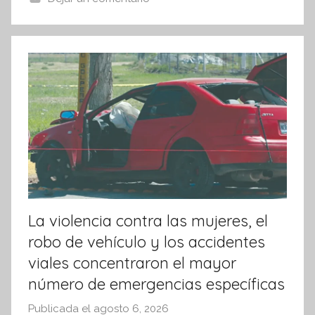
s
I
n
f
o
r
m
a
t
i
v
a
La violencia contra las mujeres, el
robo de vehículo y los accidentes
viales concentraron el mayor
número de emergencias específicas
Publicada el
agosto 6, 2026
p