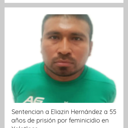
I
n
f
o
r
m
a
t
i
v
a
Sentencian a Eliazin Hernández a 55
años de prisión por feminicidio en