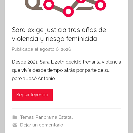
i
v
a
Sara exige justicia tras años de
violencia y riesgo feminicida
Publicada el
agosto 6, 2026
p
o
Desde 2021, Sara Lizeth decidió frenar la violencia
r
que vivía desde tiempo atrás por parte de su
S
pareja José Antonio
í
n
Seguir leyendo
t
e
s
Temas
,
Panorama Estatal
i
Dejar un comentario
s