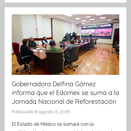
I
n
f
o
r
m
a
t
i
v
a
Gobernadora Delfina Gómez
informa que el Edomex se suma a la
Jornada Nacional de Reforestación
Publicada el
agosto 6, 2026
p
o
El Estado de México se sumará con la
r