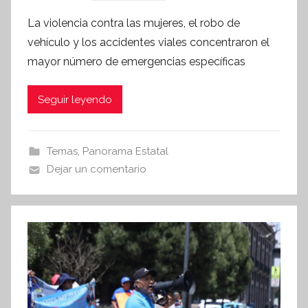
o
La violencia contra las mujeres, el robo de
r
vehículo y los accidentes viales concentraron el
S
mayor número de emergencias específicas
í
n
Seguir leyendo
t
e
s
Temas
,
Panorama Estatal
i
Dejar un comentario
s
I
n
f
o
r
m
a