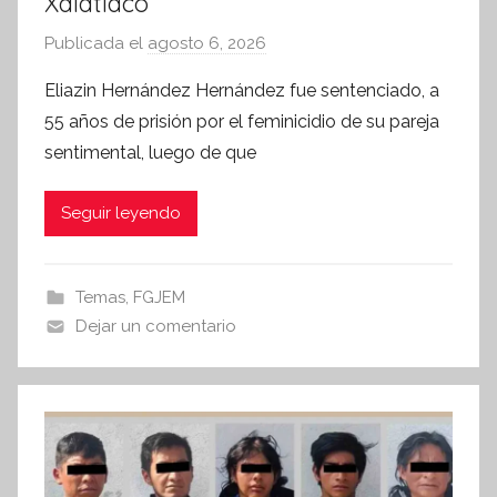
Xalatlaco
Publicada el
agosto 6, 2026
p
o
Eliazin Hernández Hernández fue sentenciado, a
r
55 años de prisión por el feminicidio de su pareja
S
sentimental, luego de que
í
n
Seguir leyendo
t
e
s
Temas
,
FGJEM
i
Dejar un comentario
s
I
n
f
o
r