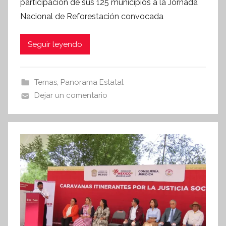
participación de sus 125 municipios a la Jornada
S
Nacional de Reforestación convocada
í
n
Seguir leyendo
t
e
s
Temas
,
Panorama Estatal
i
Dejar un comentario
s
I
n
f
o
r
m
a
t
i