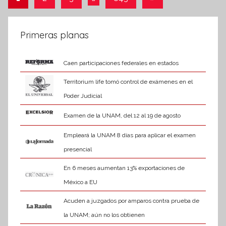
f
siguientes
de
o
r
entradas
Primeras planas
m
a
Caen participaciones federales en estados
t
i
Territorium life tomó control de exámenes en el
v
Poder Judicial
a
Examen de la UNAM, del 12 al 19 de agosto
Empleará la UNAM 8 días para aplicar el examen
presencial
En 6 meses aumentan 13% exportaciones de
México a EU
Acuden a juzgados por amparos contra prueba de
la UNAM; aún no los obtienen