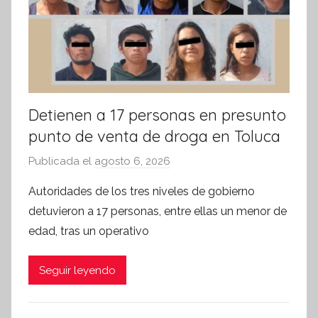
m
a
t
i
v
a
Detienen a 17 personas en presunto
punto de venta de droga en Toluca
Publicada el
agosto 6, 2026
p
o
Autoridades de los tres niveles de gobierno
r
detuvieron a 17 personas, entre ellas un menor de
S
edad, tras un operativo
í
n
Seguir leyendo
t
e
s