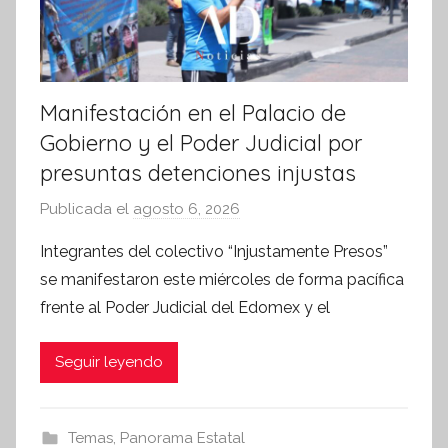
t
i
v
a
Manifestación en el Palacio de
Gobierno y el Poder Judicial por
presuntas detenciones injustas
Publicada el
agosto 6, 2026
p
o
Integrantes del colectivo “Injustamente Presos”
r
se manifestaron este miércoles de forma pacífica
S
frente al Poder Judicial del Edomex y el
í
n
Seguir leyendo
t
e
s
Temas
,
Panorama Estatal
i