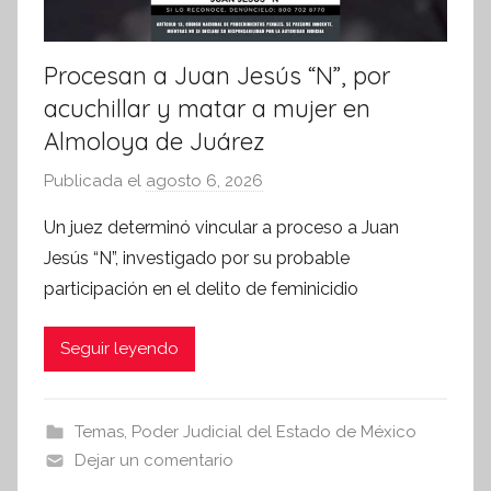
Procesan a Juan Jesús “N”, por
acuchillar y matar a mujer en
Almoloya de Juárez
Publicada el
agosto 6, 2026
p
o
Un juez determinó vincular a proceso a Juan
r
Jesús “N”, investigado por su probable
S
participación en el delito de feminicidio
í
n
Seguir leyendo
t
e
s
Temas
,
Poder Judicial del Estado de México
i
Dejar un comentario
s