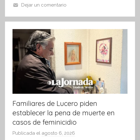
Dejar un comentario
s
I
n
f
o
r
m
a
t
i
v
a
Familiares de Lucero piden
establecer la pena de muerte en
casos de feminicidio
Publicada el
agosto 6, 2026
p