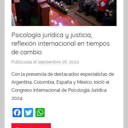
Psicología jurídica y justicia,
reflexión internacional en tiempos
de cambio
Publicada el
septiembre 26, 2024
p
o
Con la presencia de destacados especialistas de
r
Argentina, Colombia, España y México, inició el
S
Congreso Internacional de Psicología Jurídica
í
2024;
n
t
F
T
W
e
a
w
h
s