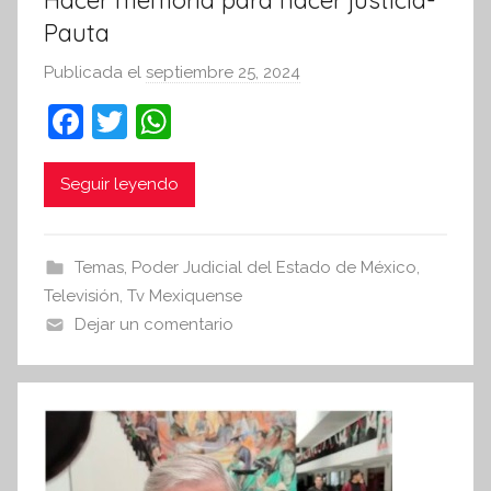
Hacer memoria para hacer justicia-
Pauta
Publicada el
septiembre 25, 2024
p
o
F
T
W
r
a
w
h
S
c
itt
at
Seguir leyendo
í
n
e
er
s
t
b
A
Temas
,
Poder Judicial del Estado de México
,
e
o
p
Televisión
,
Tv Mexiquense
s
o
p
Dejar un comentario
i
k
s
I
n
f
o