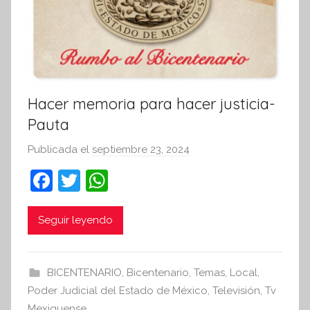
Hacer memoria para hacer justicia-
Pauta
Publicada el
septiembre 23, 2024
p
o
F
T
W
r
a
w
h
S
c
itt
at
Seguir leyendo
í
n
e
er
s
t
b
A
BICENTENARIO
,
Bicentenario
,
Temas
,
Local
,
e
o
p
Poder Judicial del Estado de México
,
Televisión
,
Tv
s
Mexiquense