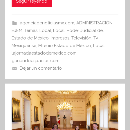
c
itt
at
i
Seguir leyendo
s
e
er
s
I
b
A
agenciadenoticiasmx.com
,
ADMINISTRACIÓN
,
n
o
p
EJEM
,
Temas
,
Local
,
Local
,
Poder Judicial del
f
o
p
Estado de México
,
Impresos
,
Televisión
,
Tv
o
Mexiquense
,
Milenio Estado de México
,
Local
,
r
k
lajornadaestadodemexico.com
,
m
ganandoespacios.com
a
Dejar un comentario
t
i
v
a