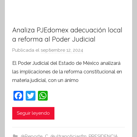
Analiza PJEdomex adecuación local
a reforma al Poder Judicial
Publicada el
septiembre 12, 2024
p
o
El Poder Judicial del Estado de México analizará
r
las implicaciones de la reforma constitucional en
S
materia judicial, con un ánimo
í
n
F
T
W
t
a
w
h
e
c
itt
at
Seguir leyendo
s
i
e
er
s
s
b
A
@Reporte_C
,
@ultranoticiasfm
,
PRESIDENCIA
,