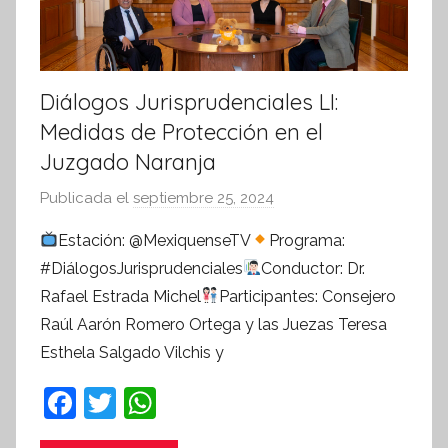
Diálogos Jurisprudenciales LI:
Medidas de Protección en el
Juzgado Naranja
Publicada el
septiembre 25, 2024
p
o
Estación: @MexiquenseTV
Programa:
r
#DiálogosJurisprudenciales
Conductor: Dr.
S
Rafael Estrada Michel
Participantes: Consejero
í
Raúl Aarón Romero Ortega y las Juezas Teresa
n
Esthela Salgado Vilchis y
t
e
F
T
W
s
a
w
h
i