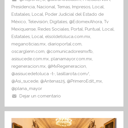
I
o
p
Presidencia
,
Nacional
,
Temas
,
Impresos
,
Local
,
n
o
p
Estatales
,
Local
,
Poder Judicial del Estado de
f
México
,
Televisión
,
Digitales
,
@EdomexAhora
,
Tv
k
o
Mexiquense
,
Redes Sociales
,
Portal
,
Puntual
,
Local
,
r
Estatales
,
Local
,
elsoldetoluca.com.mx
,
m
meganoticias.mx
,
diarioportal.com
,
a
oscarglenn.com
,
@comunicadoresmxfb
,
t
asisucede.com.mx
,
planamayor.com.mx
,
i
regeneracion.mx
,
@MxRegeneracion
,
v
@asisucedetoluca -t-
,
lasillarota.com/
,
a
@Asi_sucede
,
@Antena125
,
@PrimeroEdit_mx
,
@plana_mayor
Dejar un comentario