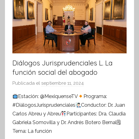
Diálogos Jurisprudenciales L. La
función social del abogado
Publicada el
septiembre 11, 2024
p
o
Estación: @MexiquenseTV
Programa:
r
#DiálogosJurisprudenciales
Conductor: Dr. Juan
S
Carlos Abreu y Abreu
Participantes: Dra. Claudia
í
Gabriela Somovilla y Dr. Andrés Botero Bernal🗒
n
Tema: La función
t