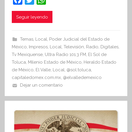
t
a
w
h
e
c
itt
at
Seguir leyendo
s
i
e
er
s
s
b
A
Temas
,
Local
,
Poder Judicial del Estado de
I
o
p
México
,
Impresos
,
Local
,
Televisión
,
Radio
,
Digitales
,
n
o
p
Tv Mexiquense
,
Ultra Radio 101.3 FM
,
El Sol de
f
Toluca
,
Milenio Estado de México
,
Heraldo Estado
k
o
de México
,
El Valle
,
Local
,
@sol.toluca
,
r
capitaledomex.com.mx
,
@elvalledemexico
m
Dejar un comentario
a
t
i
v
a