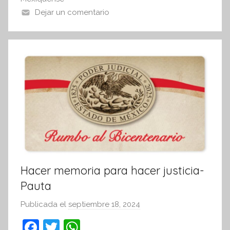
o
p
i
Dejar un comentario
k
s
I
n
f
o
r
m
a
t
i
v
a
Hacer memoria para hacer justicia-
Pauta
Publicada el
septiembre 18, 2024
p
o
F
T
W