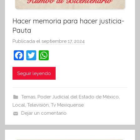
v
a
Hacer memoria para hacer justicia-
Pauta
Publicada el
septiembre 17, 2024
p
o
F
T
W
r
a
w
h
S
c
itt
at
Seguir leyendo
í
n
e
er
s
t
b
A
Temas
,
Poder Judicial del Estado de México
,
e
o
p
Local
,
Televisión
,
Tv Mexiquense
s
o
p
Dejar un comentario
i
k
s
I
n