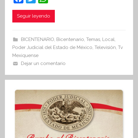
r
a
w
h
S
c
itt
at
Seguir leyendo
í
n
e
er
s
t
b
A
BICENTENARIO
,
Bicentenario
,
Temas
,
Local
,
e
o
p
Poder Judicial del Estado de México
,
Televisión
,
Tv
s
o
p
Mexiquense
i
Dejar un comentario
k
s
I
n
f
o
r
m
a
t
i