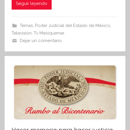
c
itt
at
s
Seguir leyendo
I
e
er
s
n
b
A
Temas
,
Poder Judicial del Estado de México
f
,
o
p
Televisión
,
Tv Mexiquense
o
o
p
Dejar un comentario
r
m
k
a
t
i
v
a