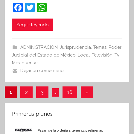
e
F
T
W
s
a
w
h
i
c
itt
at
s
Seguir leyendo
I
e
er
s
n
b
A
ADMINISTRACIÓN
,
Jurisprudencia
f
,
Temas
,
Poder
o
p
Judicial del Estado de México
,
Local
o
,
Televisión
,
Tv
o
p
Mexiquense
r
Dejar un comentario
m
k
a
t
Paginación
Entradas
1
2
3
…
16
»
i
siguientes
de
v
a
entradas
Primeras planas
Pasan de la ordeña a tener sus refinerías