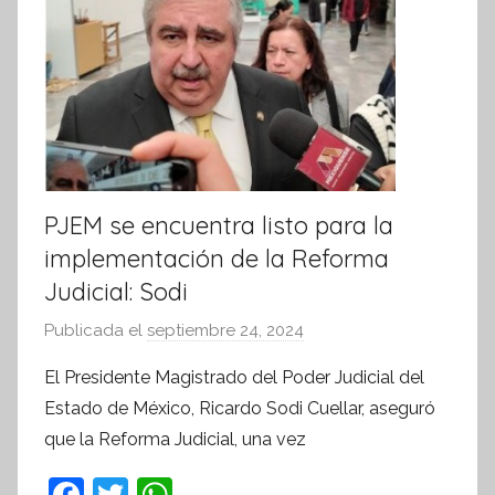
r
m
a
t
i
v
a
PJEM se encuentra listo para la
implementación de la Reforma
Judicial: Sodi
Publicada el
septiembre 24, 2024
p
o
El Presidente Magistrado del Poder Judicial del
r
Estado de México, Ricardo Sodi Cuellar, aseguró
S
que la Reforma Judicial, una vez
í
n
F
T
W