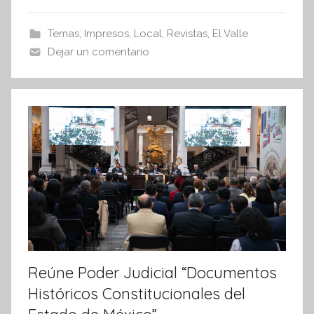
e
er
s
I
b
A
Temas
,
Impresos
,
Local
,
Revistas
,
El Valle
n
o
p
Dejar un comentario
f
o
p
o
r
k
m
a
t
i
v
a
Reúne Poder Judicial “Documentos
Históricos Constitucionales del