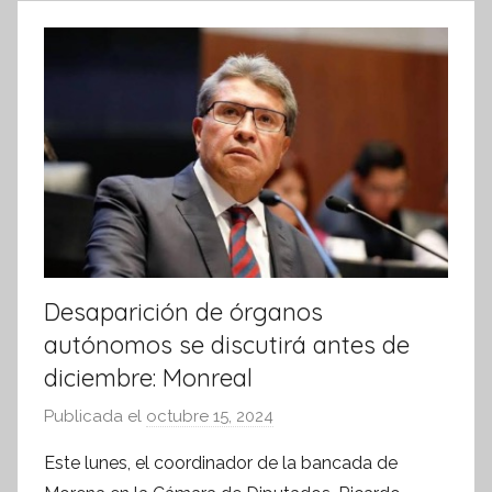
m
a
t
i
v
a
Desaparición de órganos
autónomos se discutirá antes de
diciembre: Monreal
Publicada el
octubre 15, 2024
p
o
Este lunes, el coordinador de la bancada de
r