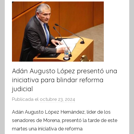
r
m
a
t
i
v
a
Adán Augusto López presentó una
iniciativa para blindar reforma
judicial
Publicada el
octubre 23, 2024
p
o
Adán Augusto López Hernández, líder de los
r
senadores de Morena, presentó la tarde de este
S
martes una iniciativa de reforma
í