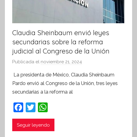
Claudia Sheinbaum envió leyes
secundarias sobre la reforma
judicial al Congreso de la Unión
Publicada el
noviembre 21, 2024
p
o
La presidenta de México, Claudia Sheinbaum
r
Pardo envió al Congreso de la Unión, tres leyes
S
secundarias a la reforma al
í
n
F
T
W
t
a
w
h
e
c
itt
at
Seguir leyendo
s
i
e
er
s