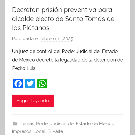
Decretan prisión preventiva para
alcalde electo de Santo Tomás de
los Plátanos
Publicada el
febrero 11, 2025
p
o
Un juez de control del Poder Judicial del Estado
r
de México decreto la legalidad de la detención de
S
Pedro Luis
í
n
F
T
W
t
a
w
h
e
c
itt
at
Seguir leyendo
s
i
e
er
s
s
b
A
Temas
,
Poder Judicial del Estado de México
,
I
o
p
Impresos
,
Local
,
El Valle
n