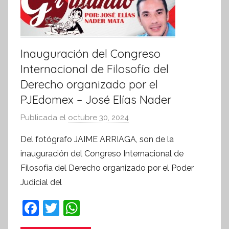
t
i
v
Inauguración del Congreso
a
Internacional de Filosofía del
Derecho organizado por el
PJEdomex – José Elías Nader
Publicada el
octubre 30, 2024
p
o
Del fotógrafo JAIME ARRIAGA, son de la
r
inauguración del Congreso Internacional de
S
Filosofía del Derecho organizado por el Poder
í
Judicial del
n
t
F
T
W
e
a
w
h
s