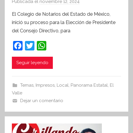
Publicada el
noviembre 12, 2024
p
o
El Colegio de Notarios del Estado de México,
r
inició su proceso para la Elección de Presidente
S
del Consejo Directivo, para
í
n
F
T
W
t
a
w
h
e
c
itt
at
Seguir leyendo
s
i
e
er
s
s
b
A
Temas
,
Impresos
,
Local
,
Panorama Estatal
,
El
I
o
p
Valle
n
o
p
Dejar un comentario
f
k
o
r
m
a