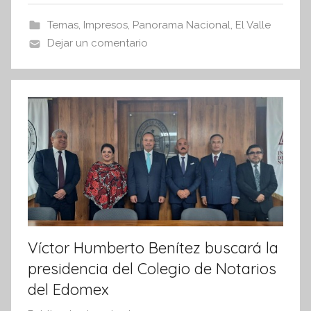
s
b
A
Temas
,
Impresos
,
Panorama Nacional
,
El Valle
I
o
p
Dejar un comentario
n
o
p
f
k
o
r
m
a
t
i
v
a
Víctor Humberto Benítez buscará la
presidencia del Colegio de Notarios
del Edomex