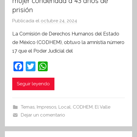
mujer condenada a 43 años de
prisión
Publicada el
octubre 24, 2024
p
o
La Comisión de Derechos Humanos del Estado
r
de México (CODHEM), obtuvo la amnistía número
S
17 que el Poder Judicial del
í
n
F
T
W
t
a
w
h
e
c
itt
at
Seguir leyendo
s
i
e
er
s
s
b
A
Temas
,
Impresos
,
Local
,
CODHEM
,
El Valle
I
o
p
Dejar un comentario
n
o
p
f
k
o