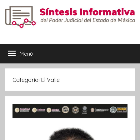
Saltar
al
contenido
Síntesis
Informativa
Menú
Categoría:
El Valle