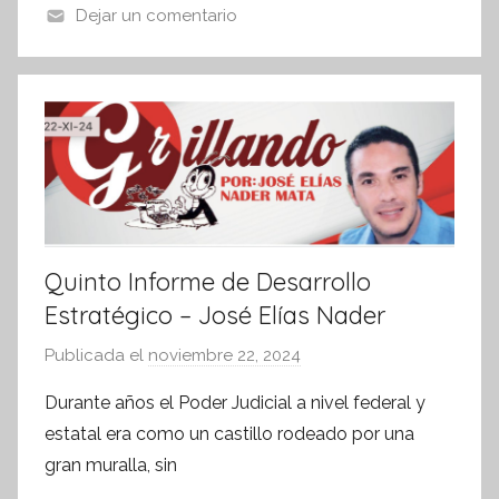
o
p
Dejar un comentario
f
k
o
r
m
a
t
i
v
a
Quinto Informe de Desarrollo
Estratégico – José Elías Nader
Publicada el
noviembre 22, 2024
p
o
Durante años el Poder Judicial a nivel federal y
r
estatal era como un castillo rodeado por una
S
gran muralla, sin
í