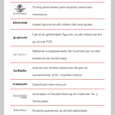
v
a
Trump pone trabas para importar productos
mexicanos
Ángel Aguirre ocultó videos del caso Iguala
Cae el ex gobernador Aguirre; ocultó videos de los
43, acusa FGR
Detienen a exgobernador de Guerrero por ocultar
evidencia de Ayotzinapa
Avanza con límites extracción de gas no
convencional; el fin, importar menos
Garantizan cero censura
Aconsejan a Claudia fracking en Coahuila, NL y
Tamaulipas
Mujeres gobiernan 41.5% del electorado