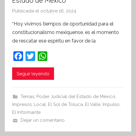
Estado de México”
Publicada el
octubre 16, 2024
p
o
“Hoy vivimos tiempos de oportunidad para el
r
constitucionalismo mexiquense, es el momento
S
de rescatar ese espíritu en favor de la
í
n
F
T
W
t
a
w
h
e
c
itt
at
Seguir leyendo
s
i
e
er
s
s
b
A
Temas
,
Poder Judicial del Estado de México
,
I
o
p
Impresos
,
Local
,
El Sol de Toluca
,
El Valle
,
Impulso
,
n
o
p
El Informante
f
Dejar un comentario
k
o
r