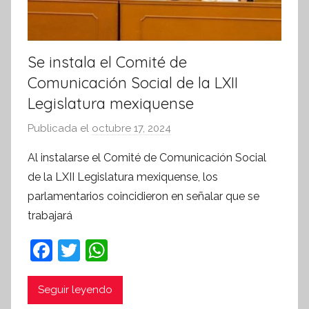
Se instala el Comité de
Comunicación Social de la LXII
Legislatura mexiquense
Publicada el
octubre 17, 2024
p
o
Al instalarse el Comité de Comunicación Social
r
de la LXII Legislatura mexiquense, los
S
parlamentarios coincidieron en señalar que se
í
trabajará
n
t
F
T
W
e
a
w
h
s
c
itt
at
i
Seguir leyendo
s