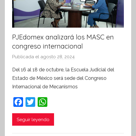
PJEdomex analizará los MASC en
congreso internacional
Publicada el
agosto 28, 2024
p
o
Del 16 al 18 de octubre, la Escuela Judicial del
r
Estado de México será sede del Congreso
S
Internacional de Mecanismos
í
n
F
T
W
t
a
w
h
e
c
itt
at
Seguir leyendo
s
i
e
er
s
s