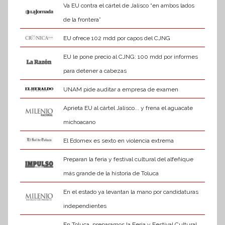
Va EU contra el cártel de Jalisco “en ambos lados
de la frontera”
EU ofrece 102 mdd por capos del CJNG
EU le pone precio al CJNG: 100 mdd por informes
para detener a cabezas
UNAM pide auditar a empresa de examen
Aprieta EU al cártel Jalisco... y frena el aguacate
michoacano
El Edomex es sexto en violencia extrema
Preparan la feria y festival cultural del alfeñique
más grande de la historia de Toluca
En el estado ya levantan la mano por candidaturas
independientes
En Toluca, preparamos la Feria y Festival Cultural