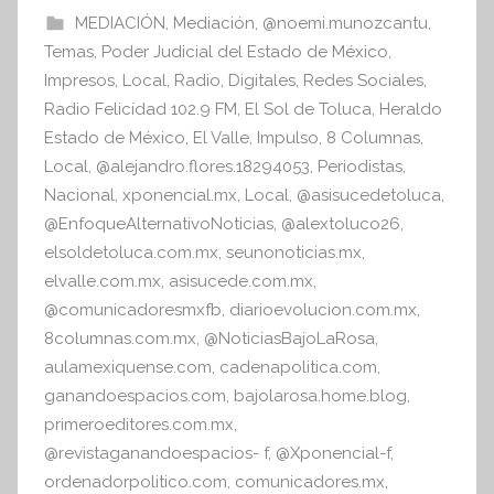
b
A
MEDIACIÓN
,
Mediación
,
@noemi.munozcantu
,
I
o
p
Temas
,
Poder Judicial del Estado de México
,
n
o
p
Impresos
,
Local
,
Radio
,
Digitales
,
Redes Sociales
,
f
Radio Felicidad 102.9 FM
,
El Sol de Toluca
,
Heraldo
k
o
Estado de México
,
El Valle
,
Impulso
,
8 Columnas
,
r
Local
,
@alejandro.flores.18294053
,
Periodistas
,
m
Nacional
,
xponencial.mx
,
Local
,
@asisucedetoluca
,
a
@EnfoqueAlternativoNoticias
,
@alextoluco26
,
t
elsoldetoluca.com.mx
,
seunonoticias.mx
,
i
elvalle.com.mx
,
asisucede.com.mx
,
v
@comunicadoresmxfb
,
diarioevolucion.com.mx
,
a
8columnas.com.mx
,
@NoticiasBajoLaRosa
,
aulamexiquense.com
,
cadenapolitica.com
,
ganandoespacios.com
,
bajolarosa.home.blog
,
primeroeditores.com.mx
,
@revistaganandoespacios- f
,
@Xponencial-f
,
ordenadorpolitico.com
,
comunicadores.mx
,