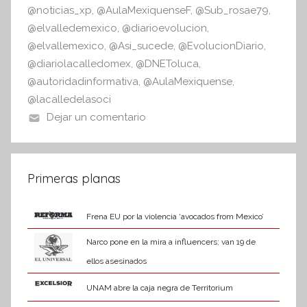
@noticias_xp
,
@AulaMexiquenseF
,
@Sub_rosae79
,
@elvalledemexico
,
@diarioevolucion
,
@elvallemexico
,
@Asi_sucede
,
@EvolucionDiario
,
@diariolacalledomex
,
@DNEToluca
,
@autoridadinformativa
,
@AulaMexiquense
,
@lacalledelasoci
Dejar un comentario
Primeras planas
Frena EU por la violencia ‘avocados from Mexico’
Narco pone en la mira a influencers; van 19 de
ellos asesinados
UNAM abre la caja negra de Territorium