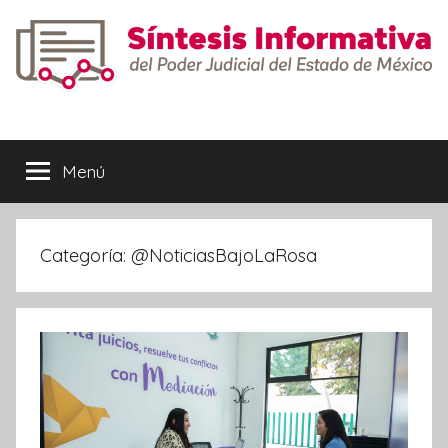
Saltar
al
contenido
Síntesis
Informativa
Menú
Categoría:
@NoticiasBajoLaRosa