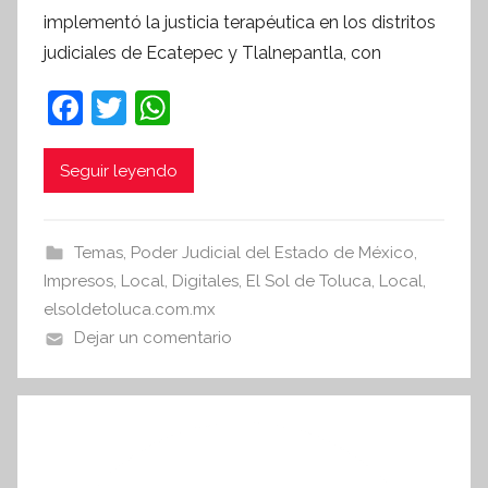
r
implementó la justicia terapéutica en los distritos
S
judiciales de Ecatepec y Tlalnepantla, con
í
n
F
T
W
t
a
w
h
e
c
itt
at
Seguir leyendo
s
i
e
er
s
s
b
A
Temas
,
Poder Judicial del Estado de México
,
I
o
p
Impresos
,
Local
,
Digitales
,
El Sol de Toluca
,
Local
,
n
o
p
elsoldetoluca.com.mx
f
Dejar un comentario
k
o
r
m
a
t
i