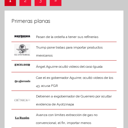
Entradas
1
2
3
»
m
siguientes
de
a
t
entradas
Primeras planas
i
v
Pasan de la ordeña a tener sus refinerías
a
Trump pone trabas para importar productos
mexicanos
Ángel Aguirre ocultó videos del caso Iguala
Cae el ex gobernador Aguirre; ocultó videos de los
43, acusa FGR
Detienen a exgobernador de Guerrero por ocultar
evidencia de Ayotzinapa
Avanza con límites extracción de gas no
convencional; el fin, importar menos