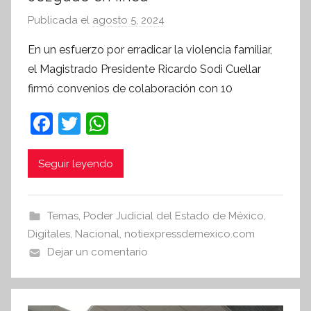
Publicada el
agosto 5, 2024
p
o
En un esfuerzo por erradicar la violencia familiar,
r
el Magistrado Presidente Ricardo Sodi Cuellar
S
firmó convenios de colaboración con 10
í
n
F
T
W
t
a
w
h
e
c
itt
at
Seguir leyendo
s
i
e
er
s
s
b
A
Temas
,
Poder Judicial del Estado de México
,
I
o
p
Digitales
,
Nacional
,
notiexpressdemexico.com
n
o
p
Dejar un comentario
f
k
o
r
m