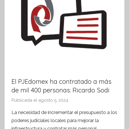
El PJEdomex ha contratado a más
de mil 400 personas: Ricardo Sodi
Publicada el
agosto 5, 2024
p
o
La necesidad de incrementar el presupuesto a los
r
poderes judiciales locales para mejorar la
S
infraestructura y contratar más personal