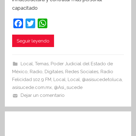
í
capacitado
n
t
F
T
W
e
a
w
h
s
c
itt
at
i
Seguir leyendo
s
e
er
s
I
b
A
Local
,
Temas
,
Poder Judicial del Estado de
n
o
p
México
,
Radio
,
Digitales
,
Redes Sociales
,
Radio
f
o
p
Felicidad 102.9 FM
,
Local
,
Local
,
@asisucedetoluca
,
o
asisucede.com.mx
,
@Asi_sucede
r
k
Dejar un comentario
m
a
t
i
v
a