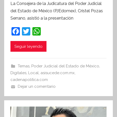
La Consejera de la Judicatura del Poder Judicial
r
del Estado de México (PJEdomex), Cristel Pozas
S
Serrano, asistió a la presentación
í
n
F
T
W
t
a
w
h
e
c
itt
at
Seguir leyendo
s
i
e
er
s
s
b
A
Temas
,
Poder Judicial del Estado de México
,
I
o
p
Digitales
,
Local
,
asisucede.com.mx
,
n
o
p
cadenapolitica.com
f
Dejar un comentario
k
o
r
m
a
t