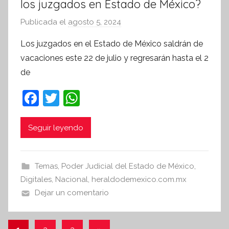
los juzgados en Estado de México?
Publicada el
agosto 5, 2024
p
o
Los juzgados en el Estado de México saldrán de
r
vacaciones este 22 de julio y regresarán hasta el 2
S
de
í
n
F
T
W
t
a
w
h
e
c
itt
at
Seguir leyendo
s
i
e
er
s
s
b
A
Temas
,
Poder Judicial del Estado de México
,
I
o
p
Digitales
,
Nacional
,
heraldodemexico.com.mx
n
o
p
Dejar un comentario
f
k
o
r
Paginación