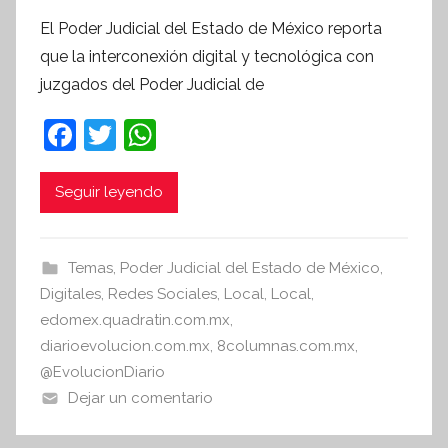
o
El Poder Judicial del Estado de México reporta
r
que la interconexión digital y tecnológica con
S
juzgados del Poder Judicial de
í
n
F
T
W
t
a
w
h
e
c
itt
at
Seguir leyendo
s
i
e
er
s
s
b
A
Temas
,
Poder Judicial del Estado de México
,
I
o
p
Digitales
,
Redes Sociales
,
Local
,
Local
,
n
o
p
edomex.quadratin.com.mx
,
f
diarioevolucion.com.mx
,
8columnas.com.mx
,
k
o
@EvolucionDiario
r
Dejar un comentario
m
a