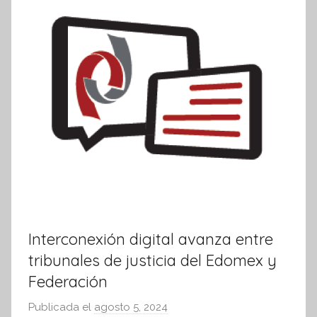
v
a
Interconexión digital avanza entre
tribunales de justicia del Edomex y
Federación
Publicada el
agosto 5, 2024
p