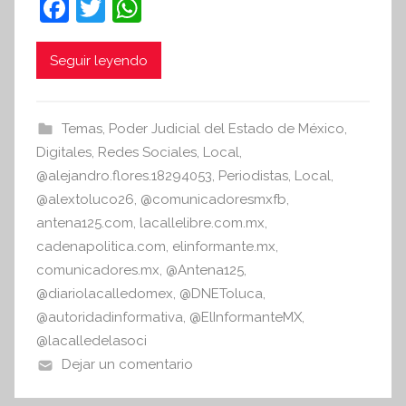
F
T
W
t
a
w
h
e
c
itt
at
Seguir leyendo
s
i
e
er
s
s
b
A
Temas
,
Poder Judicial del Estado de México
,
I
o
p
Digitales
,
Redes Sociales
,
Local
,
n
o
p
@alejandro.flores.18294053
,
Periodistas
,
Local
,
f
@alextoluco26
,
@comunicadoresmxfb
,
k
o
antena125.com
,
lacallelibre.com.mx
,
r
cadenapolitica.com
,
elinformante.mx
,
m
comunicadores.mx
,
@Antena125
,
a
@diariolacalledomex
,
@DNEToluca
,
t
@autoridadinformativa
,
@ElInformanteMX
,
i
@lacalledelasoci
v
Dejar un comentario
a