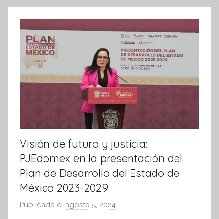
k
m
a
t
i
v
a
Visión de futuro y justicia:
PJEdomex en la presentación del
Plan de Desarrollo del Estado de
México 2023-2029
Publicada el
agosto 5, 2024
p
o