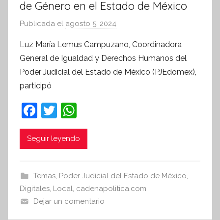
de Género en el Estado de México
Publicada el
agosto 5, 2024
p
o
Luz María Lemus Campuzano, Coordinadora
r
General de Igualdad y Derechos Humanos del
S
Poder Judicial del Estado de México (PJEdomex),
í
participó
n
t
F
T
W
e
a
w
h
s
c
itt
at
i
Seguir leyendo
s
e
er
s
I
b
A
Temas
,
Poder Judicial del Estado de México
,
n
o
p
Digitales
,
Local
,
cadenapolitica.com
f
o
p
Dejar un comentario
o
r