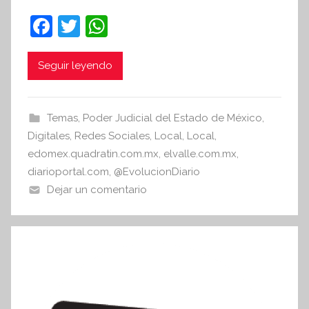
t
F
T
W
e
a
w
h
s
c
itt
at
i
Seguir leyendo
s
e
er
s
I
b
A
Temas
,
Poder Judicial del Estado de México
,
n
o
p
Digitales
,
Redes Sociales
,
Local
,
Local
,
f
o
p
edomex.quadratin.com.mx
,
elvalle.com.mx
,
o
diarioportal.com
,
@EvolucionDiario
r
k
Dejar un comentario
m
a
t
i
v
a