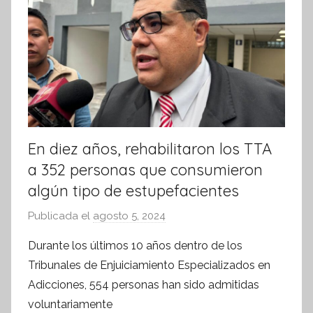
i
v
a
En diez años, rehabilitaron los TTA
a 352 personas que consumieron
algún tipo de estupefacientes
Publicada el
agosto 5, 2024
p
o
Durante los últimos 10 años dentro de los
r
Tribunales de Enjuiciamiento Especializados en
S
Adicciones, 554 personas han sido admitidas
í
voluntariamente
n