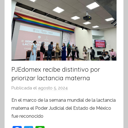
a
t
i
v
a
PJEdomex recibe distintivo por
priorizar lactancia materna
Publicada el
agosto 5, 2024
p
o
En el marco de la semana mundial de la lactancia
r
materna el Poder Judicial del Estado de México
S
fue reconocido
í
n