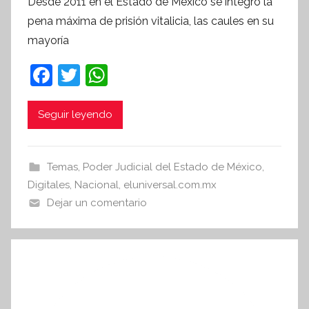
Desde 2011 en el Estado de México se integró la
r
pena máxima de prisión vitalicia, las caules en su
S
mayoría
í
n
F
T
W
t
a
w
h
e
c
itt
at
Seguir leyendo
s
i
e
er
s
s
b
A
Temas
,
Poder Judicial del Estado de México
,
I
o
p
Digitales
,
Nacional
,
eluniversal.com.mx
n
o
p
Dejar un comentario
f
k
o
r
m
a
t