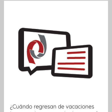
t
i
v
a
¿Cuándo regresan de vacaciones