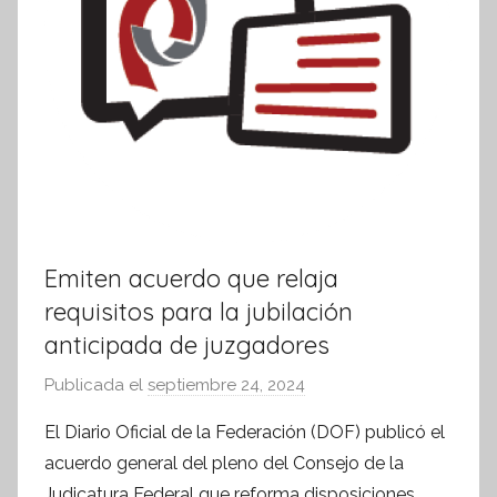
Emiten acuerdo que relaja
requisitos para la jubilación
anticipada de juzgadores
Publicada el
septiembre 24, 2024
p
o
El Diario Oficial de la Federación (DOF) publicó el
r
acuerdo general del pleno del Consejo de la
S
Judicatura Federal que reforma disposiciones