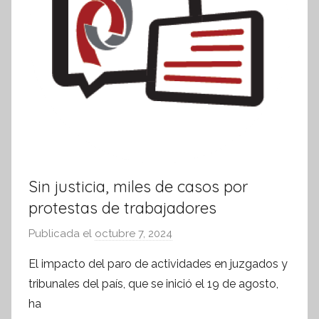
Sin justicia, miles de casos por
protestas de trabajadores
Publicada el
octubre 7, 2024
p
o
El impacto del paro de actividades en juzgados y
r
tribunales del país, que se inició el 19 de agosto,
S
ha
í