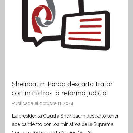
Sheinbaum Pardo descarta tratar
con ministros la reforma judicial
Publicada el
octubre 11, 2024
p
o
La presidenta Claudia Sheinbaum descartó tener
r
acercamiento con los ministros de la Suprema
S
Corte de Justicia de la Nación (SCJN)