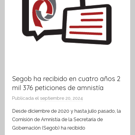
Segob ha recibido en cuatro años 2
mil 376 peticiones de amnistía
Publicada el
septiembre 20, 2024
p
o
Desde diciembre de 2020 y hasta julio pasado, la
r
Comisión de Amnistía de la Secretaría de
S
Gobernación (Segob) ha recibido
í