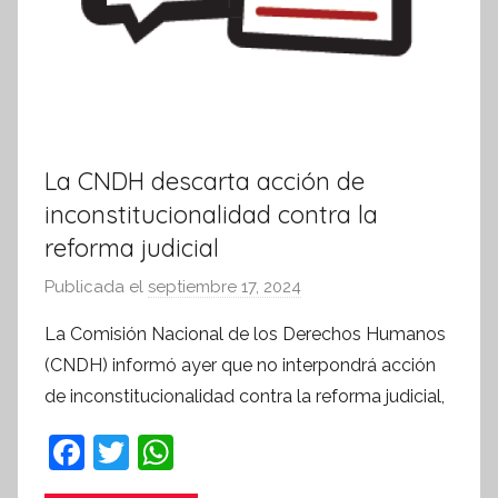
La CNDH descarta acción de
inconstitucionalidad contra la
reforma judicial
Publicada el
septiembre 17, 2024
p
o
La Comisión Nacional de los Derechos Humanos
r
(CNDH) informó ayer que no interpondrá acción
S
de inconstitucionalidad contra la reforma judicial,
í
n
F
T
W
t
a
w
h
e