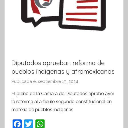
Diputados aprueban reforma de
pueblos indígenas y afromexicanos
Publicada el
septiembre 19, 2024
p
o
El pleno de la Cámara de Diputados aprobó ayer
r
la reforma al artículo segundo constitucional en
S
materia de pueblos indígenas
í
n
F
T
W
t