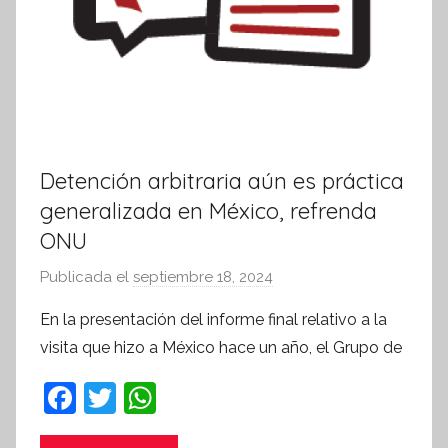
Detención arbitraria aún es práctica
generalizada en México, refrenda
ONU
Publicada el
septiembre 18, 2024
p
o
En la presentación del informe final relativo a la
r
visita que hizo a México hace un año, el Grupo de
S
í
F
T
W
n
a
w
h
t