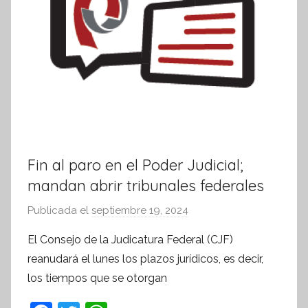
Fin al paro en el Poder Judicial;
mandan abrir tribunales federales
Publicada el
septiembre 19, 2024
p
o
El Consejo de la Judicatura Federal (CJF)
r
reanudará el lunes los plazos jurídicos, es decir,
S
los tiempos que se otorgan
í
n