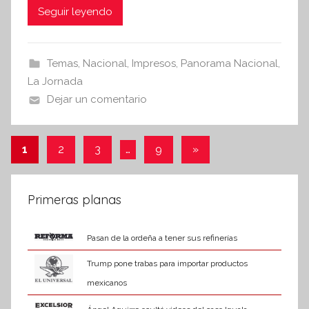
c
itt
at
Seguir leyendo
s
i
e
er
s
s
b
A
Temas
,
Nacional
,
Impresos
,
Panorama Nacional
,
I
o
p
La Jornada
n
o
p
Dejar un comentario
f
k
o
r
Paginación
Entradas
1
2
3
…
9
»
m
siguientes
de
a
t
entradas
Primeras planas
i
v
Pasan de la ordeña a tener sus refinerías
a
Trump pone trabas para importar productos
mexicanos