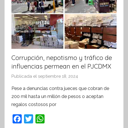
Corrupción, nepotismo y tráfico de
influencias permean en el PJCDMX
Publicada el
septiembre 18, 2024
p
o
Pese a denuncias contra jueces que cobran de
r
200 mil hasta un millón de pesos o aceptan
S
regalos costosos por
í
n
F
T
W
t
a
w
h