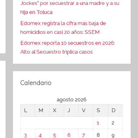
Jockes” por secuestrar a una madre y a su
hija en Toluca
Edomex registra la cifra más baja de
homicidios en casi 20 años: SSEM
Edomex reporta 10 secuestros en 2026;
Alto al Secuestro triplica casos
Calendario
agosto 2026
L
M
X
J
V
S
D
1
2
3
4
5
6
7
8
9