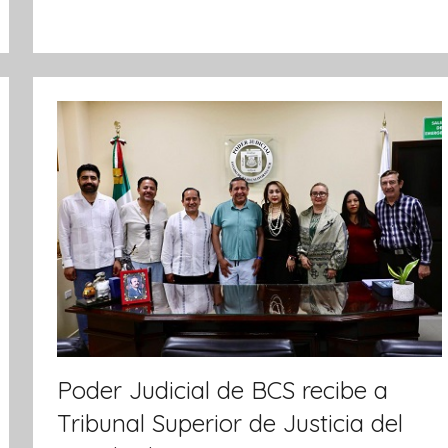
o
k
r
m
a
t
i
v
a
Poder Judicial de BCS recibe a
Tribunal Superior de Justicia del