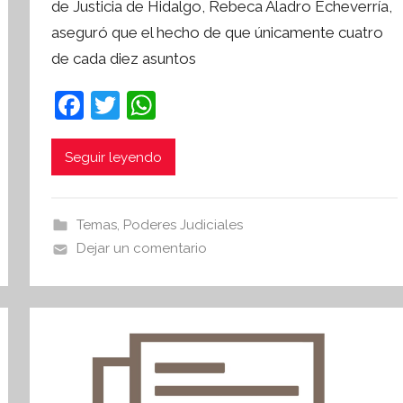
de Justicia de Hidalgo, Rebeca Aladro Echeverría,
S
aseguró que el hecho de que únicamente cuatro
í
de cada diez asuntos
n
t
F
T
W
e
a
w
h
s
i
c
itt
at
Seguir leyendo
s
e
er
s
I
b
A
n
Temas
,
Poderes Judiciales
o
p
f
Dejar un comentario
o
o
p
r
k
m
a
t
i