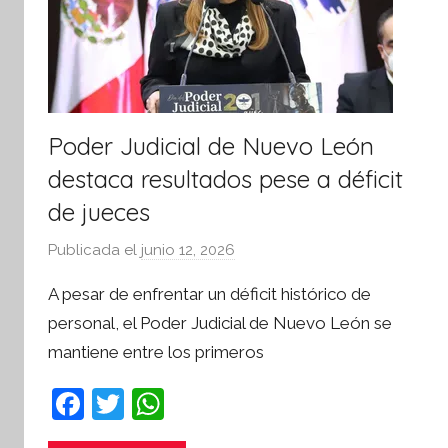
i
v
a
Poder Judicial de Nuevo León
destaca resultados pese a déficit
de jueces
Publicada el
junio 12, 2026
p
o
A pesar de enfrentar un déficit histórico de
r
personal, el Poder Judicial de Nuevo León se
S
mantiene entre los primeros
í
n
F
T
W
t
a
w
h
e