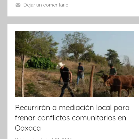
o
p
n
Dejar un comentario
o
p
f
o
k
r
m
a
t
i
v
a
Recurrirán a mediación local para
frenar conflictos comunitarios en
Oaxaca