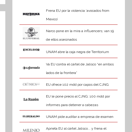
Frena EU por la violencia ‘avocados from
Mexico’
Narco pone en la mira a influencers; van 19
de ellos asesinados
UNAM abre la caja negra de Territorium
Va EU contra el cártel de Jalisco “en ambos
lados de la frontera”
EU ofrece 102 mdd por capos del CJNG
EU le pone precio al CJNG: 100 mdd por
informes para detener a cabezas
UNAM pide auditar a empresa de examen
Aprieta EU al cártel Jalisco... y frena el