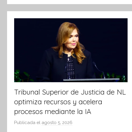
tsApp
Tribunal Superior de Justicia de NL
optimiza recursos y acelera
procesos mediante la IA
Publicada el
agosto 5, 2026
p
o