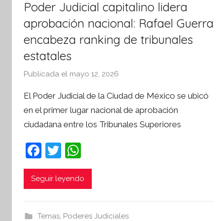
Poder Judicial capitalino lidera
aprobación nacional: Rafael Guerra
encabeza ranking de tribunales
estatales
Publicada el
mayo 12, 2026
p
o
El Poder Judicial de la Ciudad de México se ubicó
r
en el primer lugar nacional de aprobación
S
ciudadana entre los Tribunales Superiores
í
n
F
T
W
t
a
w
h
e
s
c
itt
at
Seguir leyendo
i
e
er
s
s
b
A
I
Temas
,
Poderes Judiciales