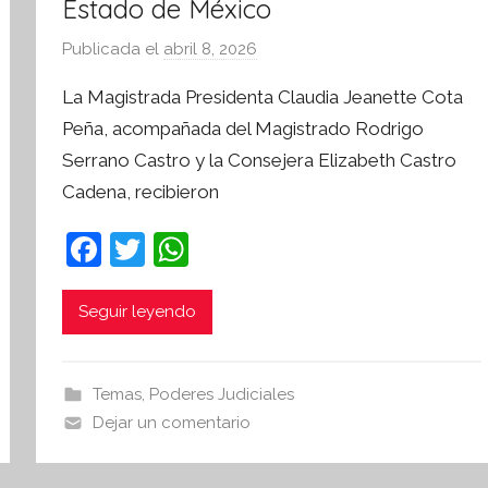
Estado de México
Publicada el
abril 8, 2026
p
o
La Magistrada Presidenta Claudia Jeanette Cota
r
Peña, acompañada del Magistrado Rodrigo
S
Serrano Castro y la Consejera Elizabeth Castro
í
Cadena, recibieron
n
t
F
T
W
e
a
w
h
s
i
c
itt
at
Seguir leyendo
s
e
er
s
I
b
A
n
Temas
,
Poderes Judiciales
o
p
f
Dejar un comentario
o
o
p
r