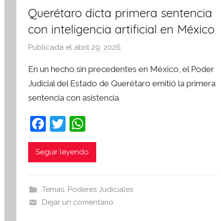
Querétaro dicta primera sentencia
con inteligencia artificial en México
Publicada el
abril 29, 2026
p
o
En un hecho sin precedentes en México, el Poder
r
Judicial del Estado de Querétaro emitió la primera
S
sentencia con asistencia
í
n
F
T
W
t
a
w
h
e
s
c
itt
at
Seguir leyendo
i
e
er
s
s
b
A
I
Temas
,
Poderes Judiciales
o
p
n
Dejar un comentario
o
p
f