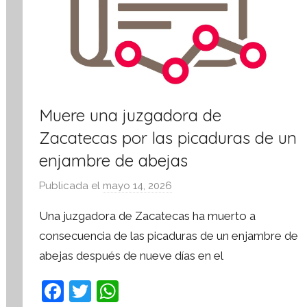
v
a
Muere una juzgadora de
Zacatecas por las picaduras de un
enjambre de abejas
Publicada el
mayo 14, 2026
p
o
Una juzgadora de Zacatecas ha muerto a
r
consecuencia de las picaduras de un enjambre de
S
abejas después de nueve días en el
í
n
F
T
W
t