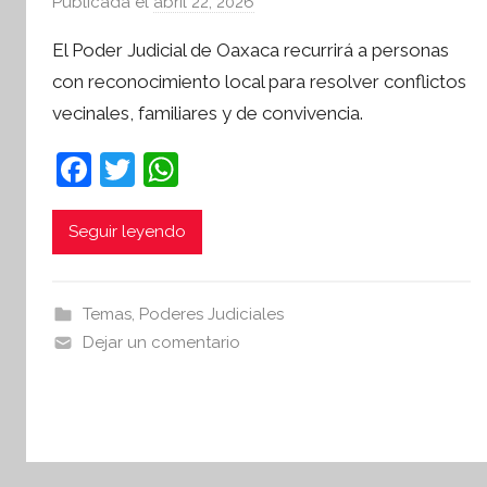
Publicada el
abril 22, 2026
p
o
El Poder Judicial de Oaxaca recurrirá a personas
r
con reconocimiento local para resolver conflictos
S
vecinales, familiares y de convivencia.
í
n
F
T
W
t
a
w
h
e
s
c
itt
at
Seguir leyendo
i
e
er
s
s
b
A
I
Temas
,
Poderes Judiciales
o
p
n
Dejar un comentario
o
p
f
o
k
r
m
a