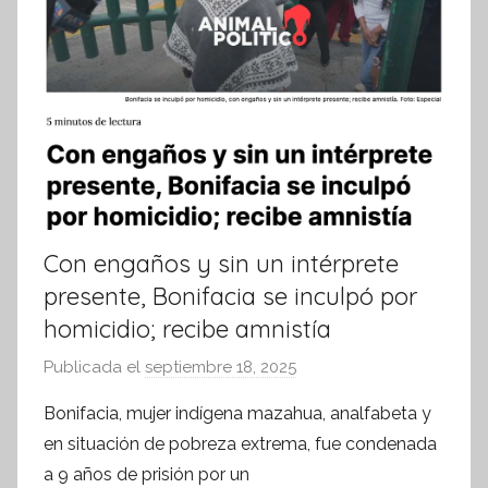
Con engaños y sin un intérprete
presente, Bonifacia se inculpó por
homicidio; recibe amnistía
Publicada el
septiembre 18, 2025
p
o
Bonifacia, mujer indígena mazahua, analfabeta y
r
en situación de pobreza extrema, fue condenada
S
a 9 años de prisión por un
í