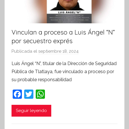
Vinculan a proceso a Luis Ángel “N”
por secuestro exprés
Publicada el
septiembre 18, 2024
p
o
Luis Ángel “N”, titular de la Dirección de Seguridad
r
Pública de Tlatlaya, fue vinculado a proceso por
S
su probable responsabilidad
í
n
F
T
W
t
a
w
h
e
c
itt
at
Seguir leyendo
s
i
e
er
s
s