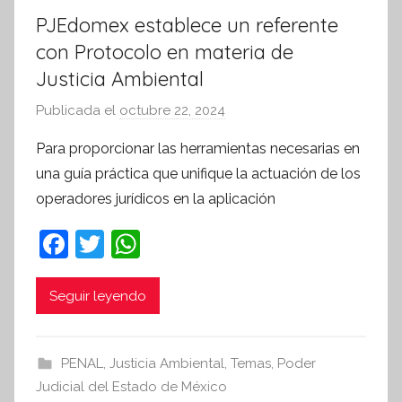
PJEdomex establece un referente
con Protocolo en materia de
Justicia Ambiental
Publicada el
octubre 22, 2024
p
o
Para proporcionar las herramientas necesarias en
r
una guía práctica que unifique la actuación de los
S
operadores jurídicos en la aplicación
í
n
F
T
W
t
a
w
h
e
c
itt
at
Seguir leyendo
s
i
e
er
s
s
b
A
PENAL
,
Justicia Ambiental
,
Temas
,
Poder
I
o
p
Judicial del Estado de México
n