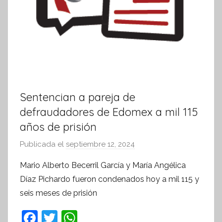
Sentencian a pareja de
defraudadores de Edomex a mil 115
años de prisión
Publicada el
septiembre 12, 2024
p
o
Mario Alberto Becerril García y María Angélica
r
Díaz Pichardo fueron condenados hoy a mil 115 y
S
seis meses de prisión
í
n
F
T
W
t