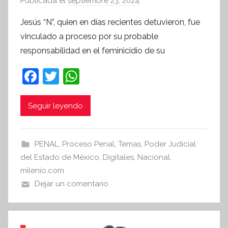
Publicada el
septiembre 23, 2024
p
o
Jesús “N”, quien en días recientes detuvieron, fue
r
vinculado a proceso por su probable
S
responsabilidad en el feminicidio de su
í
n
F
T
W
t
a
w
h
e
c
itt
at
Seguir leyendo
s
i
e
er
s
s
b
A
PENAL
,
Proceso Penal
,
Temas
,
Poder Judicial
I
o
p
del Estado de México
,
Digitales
,
Nacional
,
n
o
p
milenio.com
f
Dejar un comentario
k
o
r
m
a