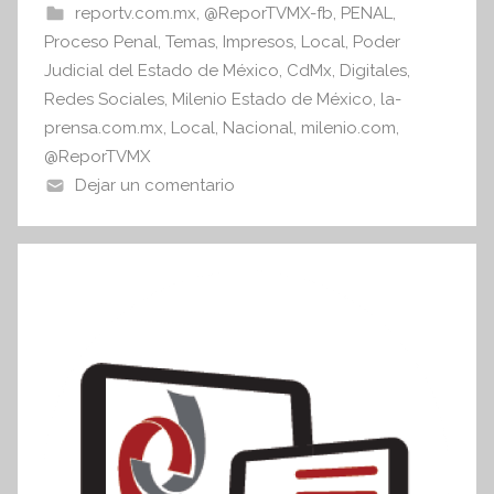
b
A
reportv.com.mx
,
@ReporTVMX-fb
,
PENAL
,
I
o
p
Proceso Penal
,
Temas
,
Impresos
,
Local
,
Poder
n
o
p
Judicial del Estado de México
,
CdMx
,
Digitales
,
f
Redes Sociales
,
Milenio Estado de México
,
la-
k
o
prensa.com.mx
,
Local
,
Nacional
,
milenio.com
,
r
@ReporTVMX
m
Dejar un comentario
a
t
i
v
a