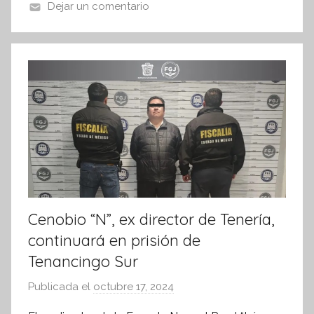
o
p
Dejar un comentario
f
k
o
r
m
a
t
i
v
a
Cenobio “N”, ex director de Tenería,
continuará en prisión de
Tenancingo Sur
Publicada el
octubre 17, 2024
p
o