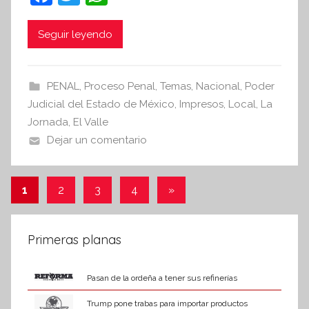
a
w
h
e
c
itt
at
Seguir leyendo
s
i
e
er
s
s
b
A
PENAL
,
Proceso Penal
,
Temas
,
Nacional
,
Poder
I
o
p
Judicial del Estado de México
,
Impresos
,
Local
,
La
n
o
p
Jornada
,
El Valle
f
Dejar un comentario
k
o
r
m
Paginación
Entradas
1
2
3
4
»
a
siguientes
de
t
i
entradas
Primeras planas
v
a
Pasan de la ordeña a tener sus refinerías
Trump pone trabas para importar productos