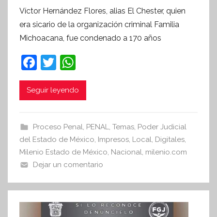
o
Víctor Hernández Flores, alias El Chester, quien
r
era sicario de la organización criminal Familia
S
Michoacana, fue condenado a 170 años
í
n
F
T
W
t
a
w
h
e
c
itt
at
Seguir leyendo
s
i
e
er
s
s
b
A
Proceso Penal
,
PENAL
,
Temas
,
Poder Judicial
I
o
p
del Estado de México
,
Impresos
,
Local
,
Digitales
,
n
o
p
Milenio Estado de México
,
Nacional
,
milenio.com
f
Dejar un comentario
k
o
r
m
a
t