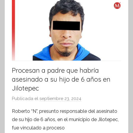
t
i
v
a
Procesan a padre que habría
asesinado a su hijo de 6 años en
Jilotepec
Publicada el
septiembre 23, 2024
p
o
Roberto “N”, presunto responsable del asesinato
r
de su hijo de 6 años, en el municipio de Jilotepec,
S
fue vinculado a proceso
í