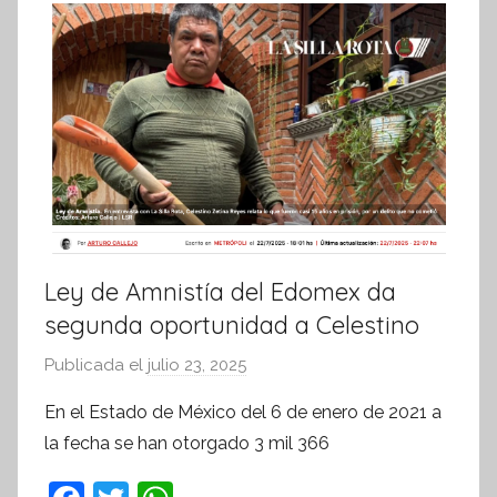
Ley de Amnistía del Edomex da
segunda oportunidad a Celestino
Publicada el
julio 23, 2025
p
o
En el Estado de México del 6 de enero de 2021 a
r
la fecha se han otorgado 3 mil 366
S
í