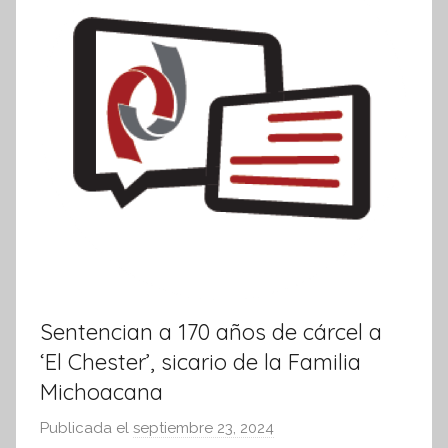
i
v
a
Sentencian a 170 años de cárcel a
‘El Chester’, sicario de la Familia
Michoacana
Publicada el
septiembre 23, 2024
p