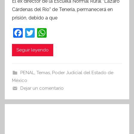
El ex director de la Escuela Normal Rural “Lázaro
r
Cárdenas del Río” de Tenería, permanecerá en
S
prisión, debido a que
í
n
F
T
W
t
a
w
h
e
c
itt
at
Seguir leyendo
s
i
e
er
s
s
b
A
PENAL
,
Temas
,
Poder Judicial del Estado de
I
o
p
México
n
o
p
Dejar un comentario
f
k
o
r
m
a
t