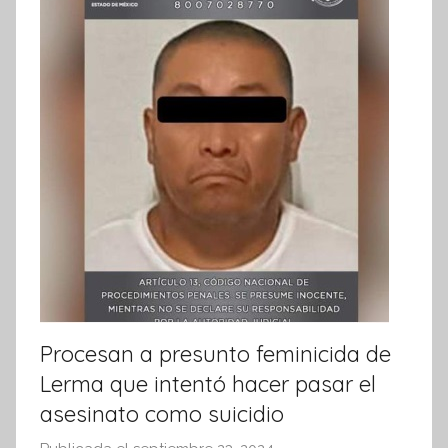
i
v
a
Procesan a presunto feminicida de
Lerma que intentó hacer pasar el
asesinato como suicidio