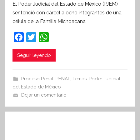
El Poder Judicial del Estado de México (PJEM)
r
sentenció con cárcel a ocho integrantes de una
S
célula de la Familia Michoacana,
í
n
F
T
W
t
a
w
h
e
c
itt
at
Seguir leyendo
s
i
e
er
s
s
b
A
Proceso Penal
,
PENAL
,
Temas
,
Poder Judicial
I
o
p
del Estado de México
n
o
p
Dejar un comentario
f
k
o
r
m
a
t