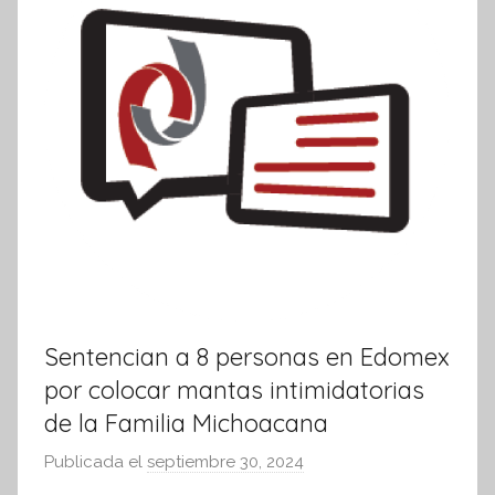
i
v
a
Sentencian a 8 personas en Edomex
por colocar mantas intimidatorias
de la Familia Michoacana
Publicada el
septiembre 30, 2024
p
o