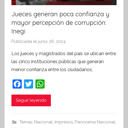
Jueces generan poca confianza y
mayor percepción de corrupción:
Inegi
Publicada el
junio 26, 2024
p
o
Los jueces y magistrados del país se ubican entre
r
las cinco instituciones públicas que generan
S
menor confianza entre los ciudadanos,
í
n
F
T
W
t
a
w
h
e
c
itt
at
Seguir leyendo
s
i
e
er
s
s
b
A
Temas
,
Nacional
,
Impresos
,
Panorama Nacional
,
I