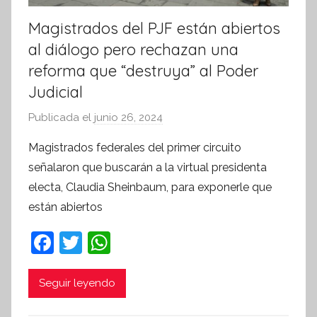
Magistrados del PJF están abiertos
al diálogo pero rechazan una
reforma que “destruya” al Poder
Judicial
Publicada el
junio 26, 2024
p
o
Magistrados federales del primer circuito
r
señalaron que buscarán a la virtual presidenta
S
electa, Claudia Sheinbaum, para exponerle que
í
están abiertos
n
t
F
T
W
e
a
w
h
s
c
itt
at
i
Seguir leyendo
s
e
er
s