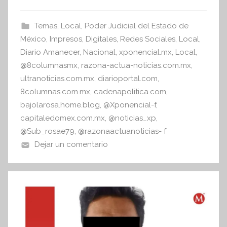
i
e
er
s
s
b
A
Temas
,
Local
,
Poder Judicial del Estado de
I
o
p
México
,
Impresos
,
Digitales
,
Redes Sociales
,
Local
,
n
o
p
Diario Amanecer
,
Nacional
,
xponencial.mx
,
Local
,
f
@8columnasmx
,
razona-actua-noticias.com.mx
,
k
o
ultranoticias.com.mx
,
diarioportal.com
,
r
8columnas.com.mx
,
cadenapolitica.com
,
m
bajolarosa.home.blog
,
@Xponencial-f
,
a
capitaledomex.com.mx
,
@noticias_xp
,
t
@Sub_rosae79
,
@razonaactuanoticias- f
i
Dejar un comentario
v
a