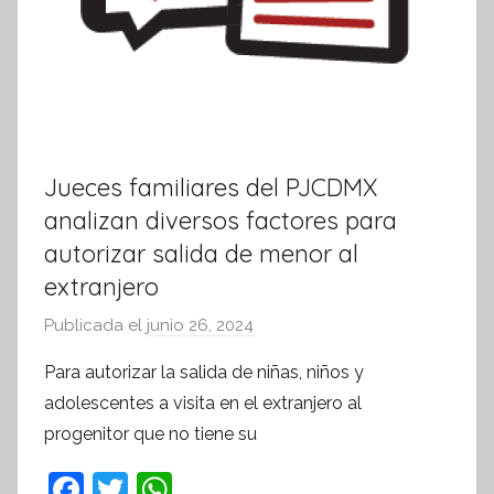
Jueces familiares del PJCDMX
analizan diversos factores para
autorizar salida de menor al
extranjero
Publicada el
junio 26, 2024
p
o
Para autorizar la salida de niñas, niños y
r
adolescentes a visita en el extranjero al
S
progenitor que no tiene su
í
n
F
T
W