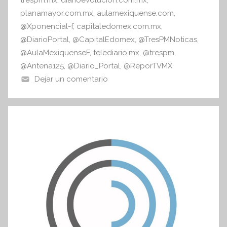
planamayor.com.mx
,
aulamexiquense.com
,
@Xponencial-f
,
capitaledomex.com.mx
,
@DiarioPortal
,
@CapitalEdomex
,
@TresPMNoticas
,
@AulaMexiquenseF
,
telediario.mx
,
@trespm
,
@Antena125
,
@Diario_Portal
,
@ReporTVMX
Dejar un comentario