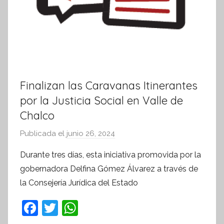
Finalizan las Caravanas Itinerantes
por la Justicia Social en Valle de
Chalco
Publicada el
junio 26, 2024
p
o
Durante tres días, esta iniciativa promovida por la
r
gobernadora Delfina Gómez Álvarez a través de
S
la Consejería Jurídica del Estado
í
n
F
T
W
t
a
w
h