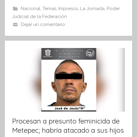
I
b
A
Nacional
,
Temas
,
Impresos
,
La Jornada
,
Poder
n
o
p
Judicial de la Federación
f
o
p
Dejar un comentario
o
r
k
m
a
t
i
v
a
Procesan a presunto feminicida de
Metepec; habría atacado a sus hijos