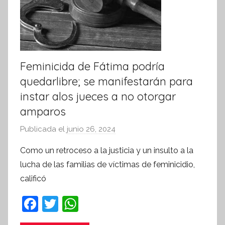
t
i
v
a
Feminicida de Fátima podría
quedarlibre; se manifestarán para
instar alos jueces a no otorgar
amparos
Publicada el
junio 26, 2024
p
o
Como un retroceso a la justicia y un insulto a la
r
lucha de las familias de víctimas de feminicidio,
S
calificó
í
n
F
T
W
t
a
w
h
e