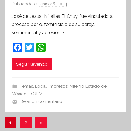
Publicada el
junio 26, 2024
p
o
José de Jesús “N”, alias El Chuy, fue vinculado a
r
proceso por el feminicidio de su pareja
S
sentimental y agresiones
í
n
F
T
W
t
a
w
h
e
c
itt
at
Seguir leyendo
s
i
e
er
s
s
b
A
Temas
,
Local
,
Impresos
,
Milenio Estado de
I
o
p
México
,
FGJEM
n
o
p
Dejar un comentario
f
k
o
r
Paginación
Entradas
1
2
»
m
siguientes