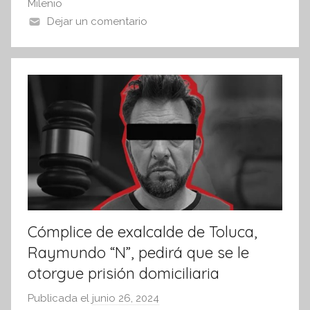
o
p
Milenio
n
o
p
Dejar un comentario
f
k
o
r
m
a
t
i
v
a
Cómplice de exalcalde de Toluca,
Raymundo “N”, pedirá que se le
otorgue prisión domiciliaria
Publicada el
junio 26, 2024
p