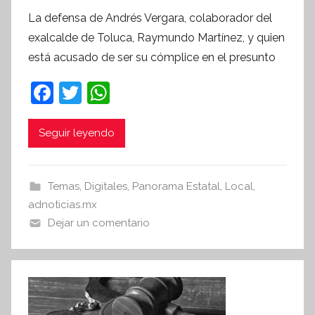
o
La defensa de Andrés Vergara, colaborador del
r
exalcalde de Toluca, Raymundo Martínez, y quien
S
está acusado de ser su cómplice en el presunto
í
n
F
T
W
t
a
w
h
e
c
itt
at
Seguir leyendo
s
i
e
er
s
s
b
A
Temas
,
Digitales
,
Panorama Estatal
,
Local
,
I
o
p
adnoticias.mx
n
o
p
Dejar un comentario
f
k
o
r
m
a