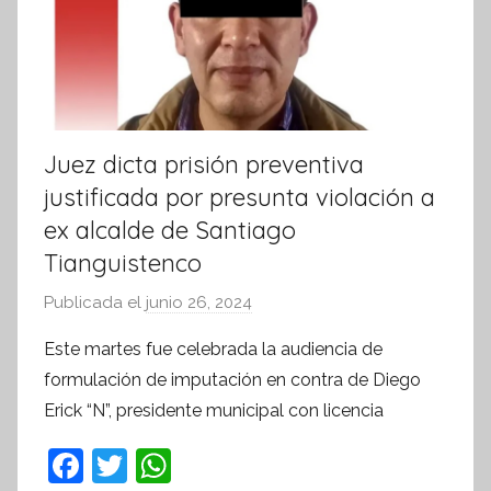
Juez dicta prisión preventiva
justificada por presunta violación a
ex alcalde de Santiago
Tianguistenco
Publicada el
junio 26, 2024
p
o
Este martes fue celebrada la audiencia de
r
formulación de imputación en contra de Diego
S
Erick “N”, presidente municipal con licencia
í
n
F
T
W
t