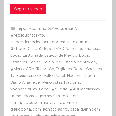
a
w
h
e
c
itt
at
Seguir leyendo
s
i
e
er
s
s
b
A
reportv.com.mx
,
@MexiquenseTV
,
I
o
p
@MexiquenseTVfb
,
n
o
p
estadodemexico.heraldodemexico.com.mx
,
f
@MilenioDiario
,
@ReporTVMX-fb
,
Temas
,
Impresos
,
k
o
Local
,
La Jornada Estado de México
,
Local
,
r
Estatales
,
Poder Judicial del Estado de México
,
m
@Mario_CRM
,
Televisión
,
Digitales
,
Redes Sociales
,
a
Tv Mexiquense
,
El Valle
,
Portal
,
Nacional
,
Local
,
t
Diario Amanecer
,
Periodistas
,
Nacional
,
i
xponencial.mx
,
Local
,
@Milenio
,
@ADNoticiasMex
,
v
smmp.edomex.gob.mx/
,
milenio.com
,
a
ultranoticias.com.mx
,
elvalle.com.mx
,
diarioportal.com
,
adnoticias.mx
,
oscarglenn.com
,
trespm.mx
,
diarioevolucion.com.mx
,