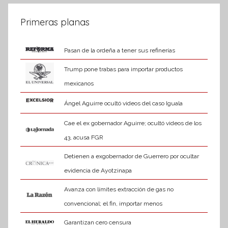
de
a
t
entradas
Primeras planas
i
v
Pasan de la ordeña a tener sus refinerías
a
Trump pone trabas para importar productos
mexicanos
Ángel Aguirre ocultó videos del caso Iguala
Cae el ex gobernador Aguirre; ocultó videos de los
43, acusa FGR
Detienen a exgobernador de Guerrero por ocultar
evidencia de Ayotzinapa
Avanza con límites extracción de gas no
convencional; el fin, importar menos
Garantizan cero censura