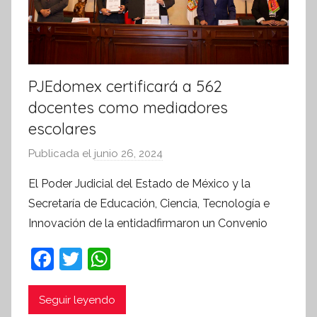
PJEdomex certificará a 562
docentes como mediadores
escolares
Publicada el
junio 26, 2024
p
o
El Poder Judicial del Estado de México y la
r
Secretaría de Educación, Ciencia, Tecnología e
S
Innovación de la entidadfirmaron un Convenio
í
n
F
T
W
t
a
w
h
e
c
itt
at
Seguir leyendo
s