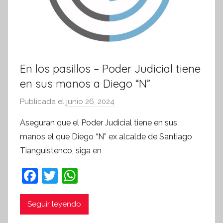
En los pasillos – Poder Judicial tiene
en sus manos a Diego “N”
Publicada el
junio 26, 2024
p
o
Aseguran que el Poder Judicial tiene en sus
r
manos el que Diego “N” ex alcalde de Santiago
S
Tianguistenco, siga en
í
n
F
T
W
t
a
w
h
e
c
itt
at
Seguir leyendo
s
i