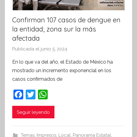
Confirman 107 casos de dengue en
la entidad; zona sur la más
afectada
Publicada el
junio 5, 2024
p
o
En lo que va del año, el Estado de México ha
r
mostrado un incremento exponencial en los
S
casos confirmados de
í
n
F
T
W
t
a
w
h
e
c
itt
at
Seguir leyendo
s
i
e
er
s
s
b
A
Temas
,
Impresos
,
Local
,
Panorama Estatal
,
I