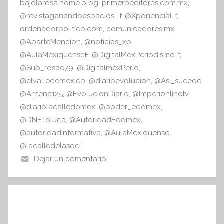
bajolarosa.home.blog
,
primeroeditores.com.mx
,
@revistaganandoespacios- f
,
@Xponencial-f
,
ordenadorpolitico.com
,
comunicadores.mx
,
@AparteMencion
,
@noticias_xp
,
@AulaMexiquenseF
,
@DigitalMexPeriodismo-f
,
@Sub_rosae79
,
@DigitalmexPerio
,
@elvalledemexico
,
@diarioevolucion
,
@Asi_sucede
,
@Antena125
,
@EvolucionDiario
,
@Imperionlinetv
,
@diariolacalledomex
,
@poder_edomex
,
@DNEToluca
,
@AutoridadEdomex
,
@autoridadinformativa
,
@AulaMexiquense
,
@lacalledelasoci
Dejar un comentario