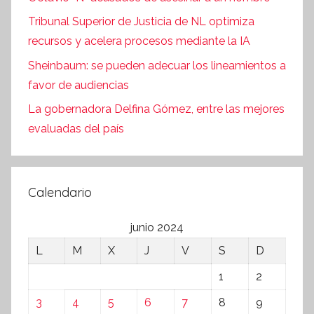
Tribunal Superior de Justicia de NL optimiza
recursos y acelera procesos mediante la IA
Sheinbaum: se pueden adecuar los lineamientos a
favor de audiencias
La gobernadora Delfina Gómez, entre las mejores
evaluadas del país
Calendario
junio 2024
L
M
X
J
V
S
D
1
2
3
4
5
6
7
8
9