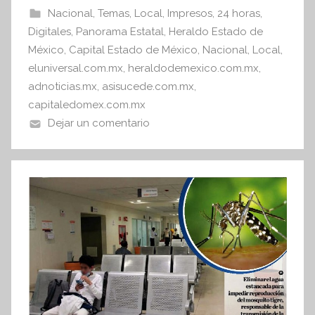
b
A
Nacional
,
Temas
,
Local
,
Impresos
,
24 horas
,
I
o
p
Digitales
,
Panorama Estatal
,
Heraldo Estado de
n
o
p
México
,
Capital Estado de México
,
Nacional
,
Local
,
f
eluniversal.com.mx
,
heraldodemexico.com.mx
,
k
o
adnoticias.mx
,
asisucede.com.mx
,
r
capitaledomex.com.mx
m
Dejar un comentario
a
t
i
v
a