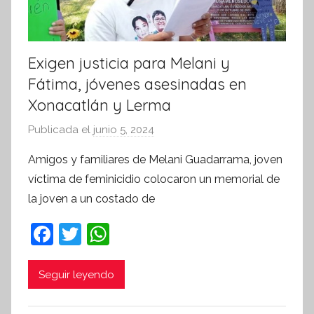
Exigen justicia para Melani y
Fátima, jóvenes asesinadas en
Xonacatlán y Lerma
Publicada el
junio 5, 2024
p
o
Amigos y familiares de Melani Guadarrama, joven
r
víctima de feminicidio colocaron un memorial de
S
la joven a un costado de
í
n
F
T
W
t
a
w
h
e
c
itt
at
Seguir leyendo
s
i
e
er
s
s