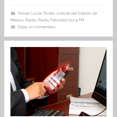
s
e
er
s
I
b
A
Temas
,
Local
,
Poder Judicial del Estado de
n
o
p
México
,
Radio
,
Radio Felicidad 102.9 FM
f
o
p
Dejar un comentario
o
r
k
m
a
t
i
v
a