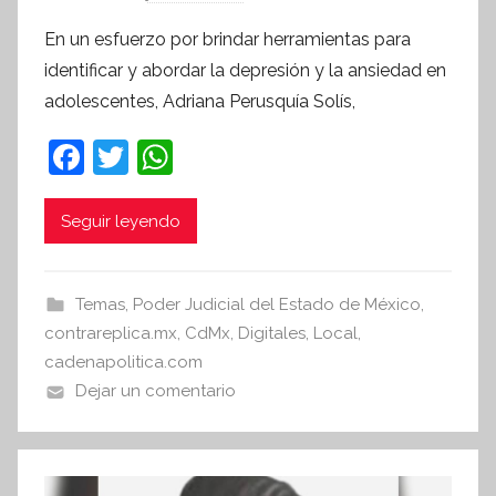
o
En un esfuerzo por brindar herramientas para
r
identificar y abordar la depresión y la ansiedad en
S
adolescentes, Adriana Perusquía Solís,
í
n
F
T
W
t
a
w
h
e
c
itt
at
Seguir leyendo
s
i
e
er
s
s
b
A
Temas
,
Poder Judicial del Estado de México
,
I
o
p
contrareplica.mx
,
CdMx
,
Digitales
,
Local
,
n
o
p
cadenapolitica.com
f
Dejar un comentario
k
o
r
m
a