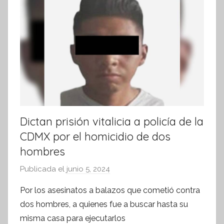
t
i
v
a
Dictan prisión vitalicia a policía de la
CDMX por el homicidio de dos
hombres
Publicada el
junio 5, 2024
p
o
Por los asesinatos a balazos que cometió contra
r
dos hombres, a quienes fue a buscar hasta su
S
misma casa para ejecutarlos
í