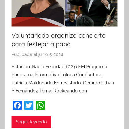
Voluntariado organiza concierto
para festejar a papá
Publicada el
junio 5, 2024
p
o
Estación: Radio Felicidad 102.9 FM Programa:
r
Panorama Informativo Toluca Conductora:
S
Patricia Maldonado Entrevistado: Gerardo Urbán
í
Y Fernández Tema: Rockeando con
n
t
F
T
W
e
a
w
h
s
c
itt
at
i
Seguir leyendo