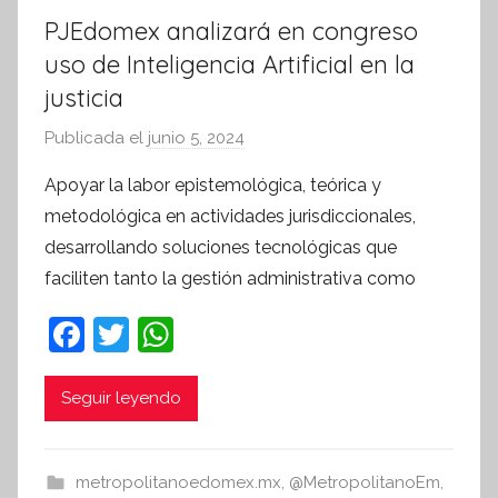
PJEdomex analizará en congreso
uso de Inteligencia Artificial en la
justicia
Publicada el
junio 5, 2024
p
o
Apoyar la labor epistemológica, teórica y
r
metodológica en actividades jurisdiccionales,
S
desarrollando soluciones tecnológicas que
í
faciliten tanto la gestión administrativa como
n
t
F
T
W
e
a
w
h
s
c
itt
at
i
Seguir leyendo
s
e
er
s
I
b
A
metropolitanoedomex.mx
,
@MetropolitanoEm
,
n