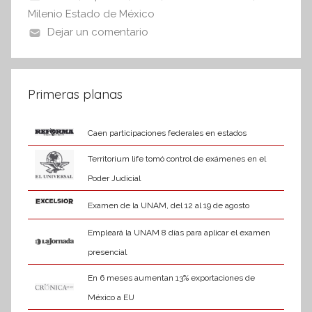
o
p
Milenio Estado de México
n
o
p
Dejar un comentario
f
k
o
r
m
Primeras planas
a
t
Caen participaciones federales en estados
i
Territorium life tomó control de exámenes en el
v
Poder Judicial
a
Examen de la UNAM, del 12 al 19 de agosto
Empleará la UNAM 8 días para aplicar el examen
presencial
En 6 meses aumentan 13% exportaciones de
México a EU