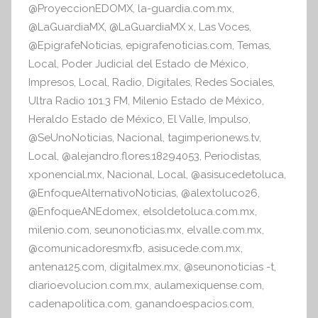
o
p
@ProyeccionEDOMX
,
la-guardia.com.mx
,
f
o
p
@LaGuardiaMX
,
@LaGuardiaMX x
,
Las Voces
,
o
@EpigrafeNoticias
,
epigrafenoticias.com
,
Temas
,
r
k
Local
,
Poder Judicial del Estado de México
,
m
Impresos
,
Local
,
Radio
,
Digitales
,
Redes Sociales
,
a
Ultra Radio 101.3 FM
,
Milenio Estado de México
,
t
Heraldo Estado de México
,
El Valle
,
Impulso
,
i
@SeUnoNoticias
,
Nacional
,
tagimperionews.tv
,
v
Local
,
@alejandro.flores.18294053
,
Periodistas
,
a
xponencial.mx
,
Nacional
,
Local
,
@asisucedetoluca
,
@EnfoqueAlternativoNoticias
,
@alextoluco26
,
@EnfoqueANEdomex
,
elsoldetoluca.com.mx
,
milenio.com
,
seunonoticias.mx
,
elvalle.com.mx
,
@comunicadoresmxfb
,
asisucede.com.mx
,
antena125.com
,
digitalmex.mx
,
@seunonoticias -t
,
diarioevolucion.com.mx
,
aulamexiquense.com
,
cadenapolitica.com
,
ganandoespacios.com
,