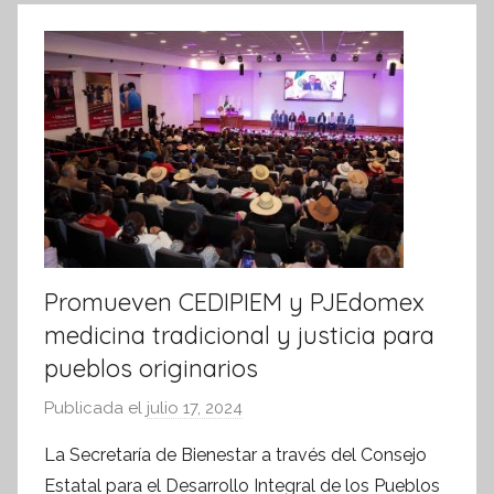
Promueven CEDIPIEM y PJEdomex
medicina tradicional y justicia para
pueblos originarios
Publicada el
julio 17, 2024
p
o
La Secretaría de Bienestar a través del Consejo
r
Estatal para el Desarrollo Integral de los Pueblos
S