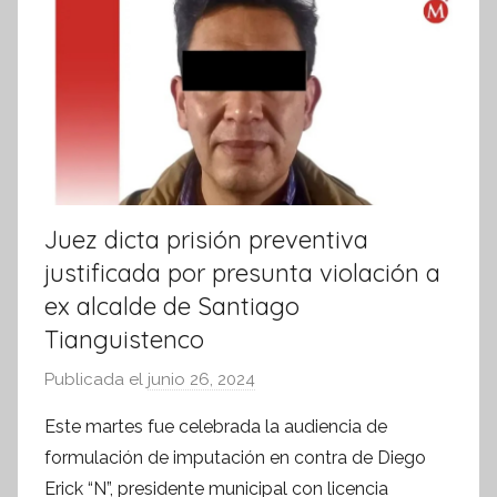
Juez dicta prisión preventiva
justificada por presunta violación a
ex alcalde de Santiago
Tianguistenco
Publicada el
junio 26, 2024
p
o
Este martes fue celebrada la audiencia de
r
formulación de imputación en contra de Diego
S
Erick “N”, presidente municipal con licencia
í