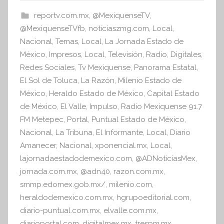
s
b
A
reportv.com.mx
,
@MexiquenseTV
,
I
o
p
@MexiquenseTVfb
,
noticiaszmg.com
,
Local
,
n
o
p
Nacional
,
Temas
,
Local
,
La Jornada Estado de
f
México
,
Impresos
,
Local
,
Televisión
,
Radio
,
Digitales
,
k
o
Redes Sociales
,
Tv Mexiquense
,
Panorama Estatal
,
r
El Sol de Toluca
,
La Razón
,
Milenio Estado de
m
México
,
Heraldo Estado de México
,
Capital Estado
a
de México
,
El Valle
,
Impulso
,
Radio Mexiquense 91.7
t
FM Metepec
,
Portal
,
Puntual Estado de México
,
i
Nacional
,
La Tribuna
,
El Informante
,
Local
,
Diario
v
Amanecer
,
Nacional
,
xponencial.mx
,
Local
,
a
lajornadaestadodemexico.com
,
@ADNoticiasMex
,
jornada.com.mx
,
@adn40
,
razon.com.mx
,
smmp.edomex.gob.mx/
,
milenio.com
,
heraldodemexico.com.mx
,
hgrupoeditorial.com
,
diario-puntual.com.mx
,
elvalle.com.mx
,
diarioportal.com
,
digitalmex.mx
,
trespm.mx
,