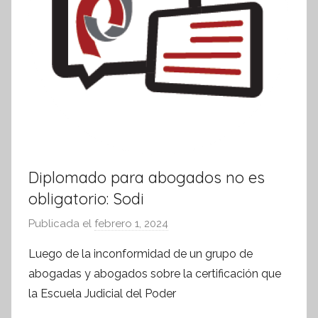
Diplomado para abogados no es
obligatorio: Sodi
Publicada el
febrero 1, 2024
p
o
Luego de la inconformidad de un grupo de
r
abogadas y abogados sobre la certificación que
S
la Escuela Judicial del Poder
í
n