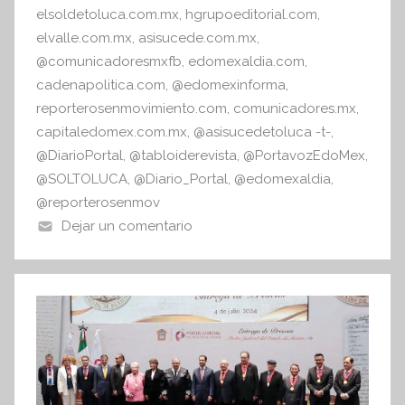
elsoldetoluca.com.mx
,
hgrupoeditorial.com
,
a
elvalle.com.mx
,
asisucede.com.mx
,
@comunicadoresmxfb
,
edomexaldia.com
,
cadenapolitica.com
,
@edomexinforma
,
reporterosenmovimiento.com
,
comunicadores.mx
,
capitaledomex.com.mx
,
@asisucedetoluca -t-
,
@DiarioPortal
,
@tabloiderevista
,
@PortavozEdoMex
,
@SOLTOLUCA
,
@Diario_Portal
,
@edomexaldia
,
@reporterosenmov
Dejar un comentario