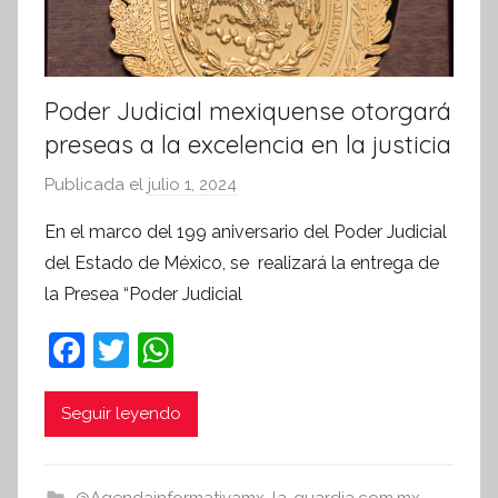
Poder Judicial mexiquense otorgará
preseas a la excelencia en la justicia
Publicada el
julio 1, 2024
p
o
En el marco del 199 aniversario del Poder Judicial
r
del Estado de México, se realizará la entrega de
S
la Presea “Poder Judicial
í
n
F
T
W
t
a
w
h
e
c
itt
at
Seguir leyendo
s
i
e
er
s
s
b
A
@Agendainformativamx
,
la-guardia.com.mx
,