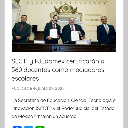
SECTI y PJEdomex certificarán a
560 docentes como mediadores
escolares
Publicada el
junio 27, 2024
p
o
La Secretaría de Educación, Ciencia, Tecnología e
r
Innovación (SECTI) y el Poder Judicial del Estado
S
de México firmaron un acuerdo
í
n