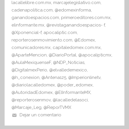
lacallelibre.com.mx
,
marcajelegislativo.com
,
cadenapolitica.com
,
@edomexinforma
,
ganandoespacios.com
,
primeroeditores.com.mx
,
elinformante.mx
,
@revistaganandoespacios- f
,
@Xponencial-f
,
apocaliptic.com
,
reporterosenmovimiento.com
,
@Edomex
,
comunicadores.mx
,
capitaledomex.com.mx
,
@AparteMencion
,
@DiarioPortal
,
@apocalipticmx
,
@AulaMexiquenseF
,
@NDP_Noticias
,
@DigitalmexPerio
,
@elvalledemexico
,
@h_conexion
,
@Antena125
,
@Imperionlinetv
,
@diariolacalledomex
,
@poder_edomex
,
@AutoridadEdomex
,
@ElInformanteMX
,
@reporterosenmov
,
@lacalledelasoci
,
@Marcaje_Leg
,
@ReporTVMX
Dejar un comentario