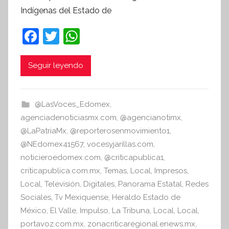
Indígenas del Estado de
í
n
F
T
W
t
a
w
h
e
c
itt
at
Seguir leyendo
s
i
e
er
s
s
b
A
@LasVoces_Edomex
,
I
o
p
agenciadenoticiasmx.com
,
@agencianotimx
,
n
o
p
@LaPatriaMx
,
@reporterosenmovimiento1
,
f
@NEdomex41567
,
vocesyjarillas.com
,
k
o
noticieroedomex.com
,
@criticapublica1
,
r
criticapublica.com.mx
,
Temas
,
Local
,
Impresos
,
m
Local
,
Televisión
,
Digitales
,
Panorama Estatal
,
Redes
a
Sociales
,
Tv Mexiquense
,
Heraldo Estado de
t
México
,
El Valle
,
Impulso
,
La Tribuna
,
Local
,
Local
,
i
portavoz.com.mx
,
zonacriticaregional.enews.mx
,
v