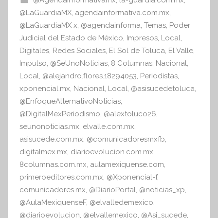
I
o
p
@LaGuardiaMX
,
agendainformativa.com.mx
,
n
o
p
@LaGuardiaMX x
,
@agendainforma
,
Temas
,
Poder
f
Judicial del Estado de México
,
Impresos
,
Local
,
k
o
Digitales
,
Redes Sociales
,
El Sol de Toluca
,
El Valle
,
r
Impulso
,
@SeUnoNoticias
,
8 Columnas
,
Nacional
,
m
Local
,
@alejandro.flores.18294053
,
Periodistas
,
a
xponencial.mx
,
Nacional
,
Local
,
@asisucedetoluca
,
t
@EnfoqueAlternativoNoticias
,
i
@DigitalMexPeriodismo
,
@alextoluco26
,
v
seunonoticias.mx
,
elvalle.com.mx
,
a
asisucede.com.mx
,
@comunicadoresmxfb
,
digitalmex.mx
,
diarioevolucion.com.mx
,
8columnas.com.mx
,
aulamexiquense.com
,
primeroeditores.com.mx
,
@Xponencial-f
,
comunicadores.mx
,
@DiarioPortal
,
@noticias_xp
,
@AulaMexiquenseF
,
@elvalledemexico
,
@diarioevolucion
,
@elvallemexico
,
@Asi_sucede
,