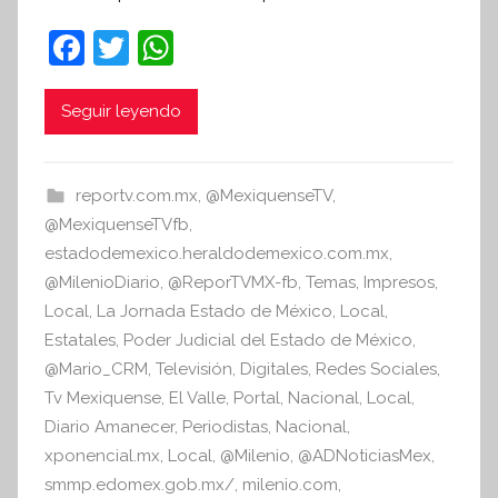
n
F
T
W
t
a
w
h
e
c
itt
at
Seguir leyendo
s
i
e
er
s
s
b
A
reportv.com.mx
,
@MexiquenseTV
,
I
o
p
@MexiquenseTVfb
,
n
o
p
estadodemexico.heraldodemexico.com.mx
,
f
@MilenioDiario
,
@ReporTVMX-fb
,
Temas
,
Impresos
,
k
o
Local
,
La Jornada Estado de México
,
Local
,
r
Estatales
,
Poder Judicial del Estado de México
,
m
@Mario_CRM
,
Televisión
,
Digitales
,
Redes Sociales
,
a
Tv Mexiquense
,
El Valle
,
Portal
,
Nacional
,
Local
,
t
Diario Amanecer
,
Periodistas
,
Nacional
,
i
xponencial.mx
,
Local
,
@Milenio
,
@ADNoticiasMex
,
v
smmp.edomex.gob.mx/
,
milenio.com
,
a