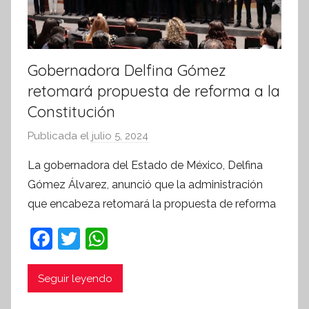
Gobernadora Delfina Gómez
retomará propuesta de reforma a la
Constitución
Publicada el
julio 5, 2024
p
o
La gobernadora del Estado de México, Delfina
r
Gómez Álvarez, anunció que la administración
S
que encabeza retomará la propuesta de reforma
í
n
F
T
W
t
a
w
h
e
c
itt
at
Seguir leyendo
s
i
e
er
s