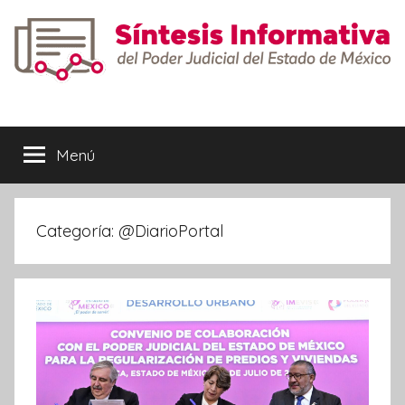
Saltar
al
contenido
Síntesis
Informativa
Menú
Categoría:
@DiarioPortal