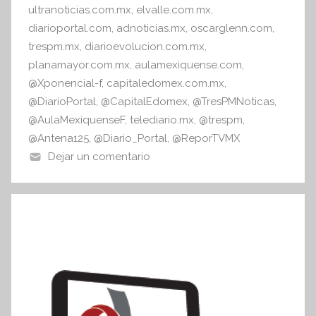
ultranoticias.com.mx
,
elvalle.com.mx
,
diarioportal.com
,
adnoticias.mx
,
oscarglenn.com
,
trespm.mx
,
diarioevolucion.com.mx
,
planamayor.com.mx
,
aulamexiquense.com
,
@Xponencial-f
,
capitaledomex.com.mx
,
@DiarioPortal
,
@CapitalEdomex
,
@TresPMNoticas
,
@AulaMexiquenseF
,
telediario.mx
,
@trespm
,
@Antena125
,
@Diario_Portal
,
@ReporTVMX
Dejar un comentario