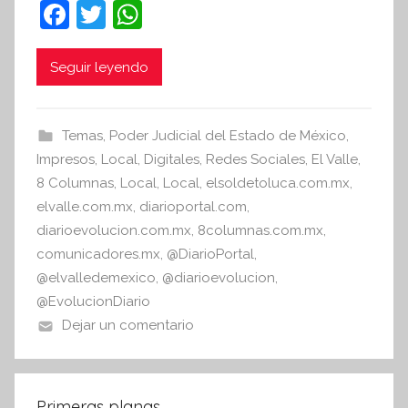
F
T
W
t
a
w
h
e
c
itt
at
Seguir leyendo
s
i
e
er
s
s
b
A
Temas
,
Poder Judicial del Estado de México
,
I
o
p
Impresos
,
Local
,
Digitales
,
Redes Sociales
,
El Valle
,
n
o
p
8 Columnas
,
Local
,
Local
,
elsoldetoluca.com.mx
,
f
elvalle.com.mx
,
diarioportal.com
,
k
o
diarioevolucion.com.mx
,
8columnas.com.mx
,
r
comunicadores.mx
,
@DiarioPortal
,
m
@elvalledemexico
,
@diarioevolucion
,
a
@EvolucionDiario
t
Dejar un comentario
i
v
a
Primeras planas