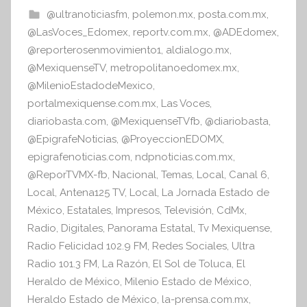
b
A
@ultranoticiasfm
,
polemon.mx
,
posta.com.mx
,
I
o
p
@LasVoces_Edomex
,
reportv.com.mx
,
@ADEdomex
,
n
o
p
@reporterosenmovimiento1
,
aldialogo.mx
,
f
@MexiquenseTV
,
metropolitanoedomex.mx
,
k
o
@MilenioEstadodeMexico
,
r
portalmexiquense.com.mx
,
Las Voces
,
m
diariobasta.com
,
@MexiquenseTVfb
,
@diariobasta
,
a
@EpigrafeNoticias
,
@ProyeccionEDOMX
,
t
epigrafenoticias.com
,
ndpnoticias.com.mx
,
i
@ReporTVMX-fb
,
Nacional
,
Temas
,
Local
,
Canal 6
,
v
Local
,
Antena125 TV
,
Local
,
La Jornada Estado de
a
México
,
Estatales
,
Impresos
,
Televisión
,
CdMx
,
Radio
,
Digitales
,
Panorama Estatal
,
Tv Mexiquense
,
Radio Felicidad 102.9 FM
,
Redes Sociales
,
Ultra
Radio 101.3 FM
,
La Razón
,
El Sol de Toluca
,
El
Heraldo de México
,
Milenio Estado de México
,
Heraldo Estado de México
,
la-prensa.com.mx
,