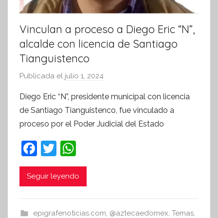
Vinculan a proceso a Diego Eric “N”,
alcalde con licencia de Santiago
Tianguistenco
Publicada el
julio 1, 2024
p
o
Diego Eric “N”, presidente municipal con licencia
r
de Santiago Tianguistenco, fue vinculado a
S
proceso por el Poder Judicial del Estado
í
n
F
T
W
t
a
w
h
e
c
itt
at
Seguir leyendo
s
i
e
er
s
s
b
A
epigrafenoticias.com
,
@aztecaedomex
,
Temas
,
I