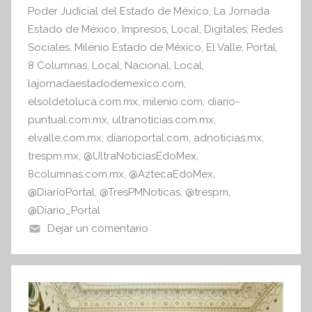
o
p
Poder Judicial del Estado de México
,
La Jornada
n
o
p
Estado de México
,
Impresos
,
Local
,
Digitales
,
Redes
f
Sociales
,
Milenio Estado de México
,
El Valle
,
Portal
,
k
o
8 Columnas
,
Local
,
Nacional
,
Local
,
r
lajornadaestadodemexico.com
,
m
elsoldetoluca.com.mx
,
milenio.com
,
diario-
a
puntual.com.mx
,
ultranoticias.com.mx
,
t
elvalle.com.mx
,
diarioportal.com
,
adnoticias.mx
,
i
trespm.mx
,
@UltraNoticiasEdoMex
,
v
8columnas.com.mx
,
@AztecaEdoMex
,
a
@DiarioPortal
,
@TresPMNoticas
,
@trespm
,
@Diario_Portal
Dejar un comentario