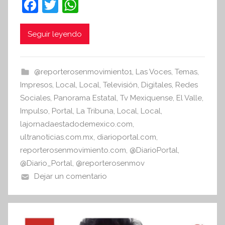
F
T
W
t
a
w
h
e
c
itt
at
Seguir leyendo
s
i
e
er
s
s
b
A
@reporterosenmovimiento1
,
Las Voces
,
Temas
,
I
o
p
Impresos
,
Local
,
Local
,
Televisión
,
Digitales
,
Redes
n
o
p
Sociales
,
Panorama Estatal
,
Tv Mexiquense
,
El Valle
,
f
Impulso
,
Portal
,
La Tribuna
,
Local
,
Local
,
k
o
lajornadaestadodemexico.com
,
r
ultranoticias.com.mx
,
diarioportal.com
,
m
reporterosenmovimiento.com
,
@DiarioPortal
,
a
@Diario_Portal
,
@reporterosenmov
t
Dejar un comentario
i
v
a