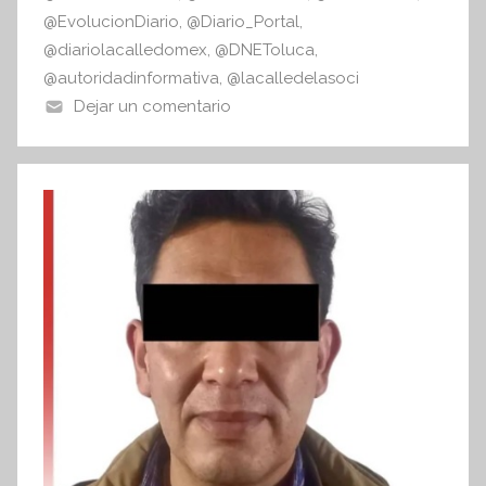
@EvolucionDiario
,
@Diario_Portal
,
@diariolacalledomex
,
@DNEToluca
,
@autoridadinformativa
,
@lacalledelasoci
Dejar un comentario