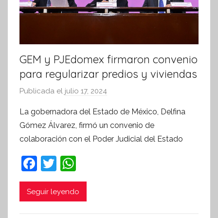
GEM y PJEdomex firmaron convenio
para regularizar predios y viviendas
Publicada el
julio 17, 2024
p
o
La gobernadora del Estado de México, Delfina
r
Gómez Álvarez, firmó un convenio de
S
colaboración con el Poder Judicial del Estado
í
n
F
T
W
t
a
w
h
e
c
itt
at
Seguir leyendo
s
i
e
er
s
s