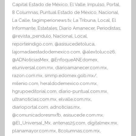
Capital Estado de México
,
El Valle
,
Impulso
,
Portal
,
8 Columnas
,
Puntual Estado de México
,
Nacional
,
La Calle
,
tagimperionews.tv
,
La Tribuna
,
Local
,
El
Informante
,
Estatales
,
Diario Amanecer
,
Periodistas
,
@revista_pendulo
,
Nacional
,
Local
,
reporteindigo.com
,
@asisucedetoluca
,
lajornadaestadodemexico.com
,
@alextoluco26
,
@ADNoticiasMex
,
@EnfoqueANEdomex
,
eluniversal.com.mx
,
diarioamanecer.com.mx
,
razon.com.mx
,
smmp.edomex.gob.mx/
,
milenio.com
,
heraldodemexico.com.mx
,
hgrupoeditorial.com
,
diario-puntual.com.mx
,
ultranoticias.com.mx
,
elvalle.com.mx
,
diarioportal.com
,
adnoticias.mx
,
@comunicadoresmxfb
,
asisucede.com.mx
,
@El_Universal_Mx
,
antena125.com
,
digitalmex.mx
,
planamayor.com.mx
,
8columnas.com.mx
,