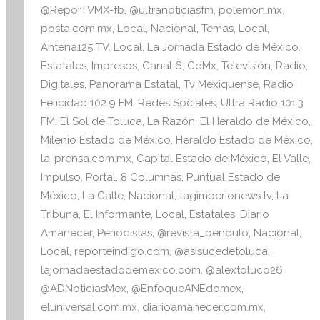
i
@ReporTVMX-fb
,
@ultranoticiasfm
,
polemon.mx
,
v
posta.com.mx
,
Local
,
Nacional
,
Temas
,
Local
,
a
Antena125 TV
,
Local
,
La Jornada Estado de México
,
Estatales
,
Impresos
,
Canal 6
,
CdMx
,
Televisión
,
Radio
,
Digitales
,
Panorama Estatal
,
Tv Mexiquense
,
Radio
Felicidad 102.9 FM
,
Redes Sociales
,
Ultra Radio 101.3
FM
,
El Sol de Toluca
,
La Razón
,
El Heraldo de México
,
Milenio Estado de México
,
Heraldo Estado de México
,
la-prensa.com.mx
,
Capital Estado de México
,
El Valle
,
Impulso
,
Portal
,
8 Columnas
,
Puntual Estado de
México
,
La Calle
,
Nacional
,
tagimperionews.tv
,
La
Tribuna
,
El Informante
,
Local
,
Estatales
,
Diario
Amanecer
,
Periodistas
,
@revista_pendulo
,
Nacional
,
Local
,
reporteindigo.com
,
@asisucedetoluca
,
lajornadaestadodemexico.com
,
@alextoluco26
,
@ADNoticiasMex
,
@EnfoqueANEdomex
,
eluniversal.com.mx
,
diarioamanecer.com.mx
,