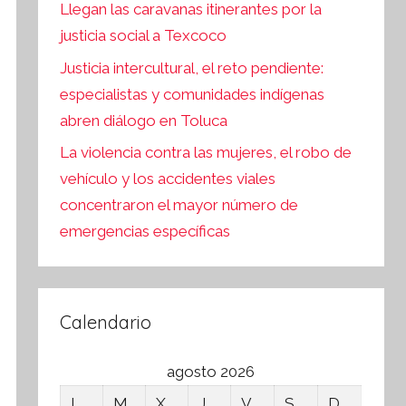
Llegan las caravanas itinerantes por la
justicia social a Texcoco
Justicia intercultural, el reto pendiente:
especialistas y comunidades indígenas
abren diálogo en Toluca
La violencia contra las mujeres, el robo de
vehículo y los accidentes viales
concentraron el mayor número de
emergencias específicas
Calendario
agosto 2026
L
M
X
J
V
S
D