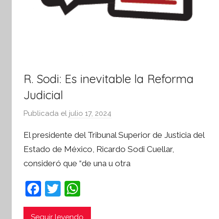
R. Sodi: Es inevitable la Reforma
Judicial
Publicada el
julio 17, 2024
p
o
El presidente del Tribunal Superior de Justicia del
r
Estado de México, Ricardo Sodi Cuellar,
S
consideró que “de una u otra
í
n
F
T
W
t
a
w
h
e
s
Seguir leyendo