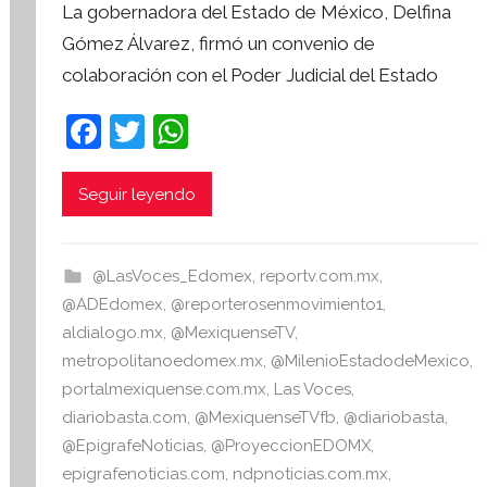
La gobernadora del Estado de México, Delfina
r
Gómez Álvarez, firmó un convenio de
S
colaboración con el Poder Judicial del Estado
í
n
F
T
W
t
a
w
h
e
s
c
itt
at
Seguir leyendo
i
e
er
s
s
b
A
I
@LasVoces_Edomex
,
reportv.com.mx
,
o
p
n
@ADEdomex
,
@reporterosenmovimiento1
,
o
p
f
aldialogo.mx
,
@MexiquenseTV
,
o
metropolitanoedomex.mx
,
@MilenioEstadodeMexico
,
k
r
portalmexiquense.com.mx
,
Las Voces
,
m
diariobasta.com
,
@MexiquenseTVfb
,
@diariobasta
,
a
@EpigrafeNoticias
,
@ProyeccionEDOMX
,
t
epigrafenoticias.com
,
ndpnoticias.com.mx
,