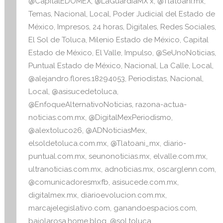
o
p
n
@CapitalEDOMEX
,
@LaGuardiaMX x
,
@Tlatoani.mx
,
o
p
f
Temas
,
Nacional
,
Local
,
Poder Judicial del Estado de
o
México
,
Impresos
,
24 horas
,
Digitales
,
Redes Sociales
,
k
r
El Sol de Toluca
,
Milenio Estado de México
,
Capital
m
Estado de México
,
El Valle
,
Impulso
,
@SeUnoNoticias
,
a
Puntual Estado de México
,
Nacional
,
La Calle
,
Local
,
t
@alejandro.flores.18294053
,
Periodistas
,
Nacional
,
i
Local
,
@asisucedetoluca
,
v
@EnfoqueAlternativoNoticias
,
razona-actua-
a
noticias.com.mx
,
@DigitalMexPeriodismo
,
@alextoluco26
,
@ADNoticiasMex
,
elsoldetoluca.com.mx
,
@Tlatoani_mx
,
diario-
puntual.com.mx
,
seunonoticias.mx
,
elvalle.com.mx
,
ultranoticias.com.mx
,
adnoticias.mx
,
oscarglenn.com
,
@comunicadoresmxfb
,
asisucede.com.mx
,
digitalmex.mx
,
diarioevolucion.com.mx
,
marcajelegislativo.com
,
ganandoespacios.com
,
bajolarosa.home.blog
,
@sol.toluca
,