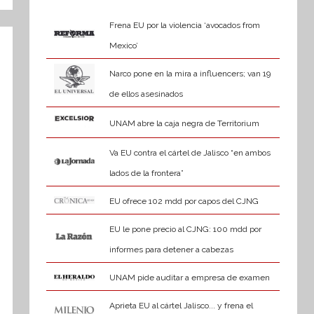
Frena EU por la violencia ‘avocados from
Mexico’
Narco pone en la mira a influencers; van 19
de ellos asesinados
UNAM abre la caja negra de Territorium
Va EU contra el cártel de Jalisco “en ambos
lados de la frontera”
EU ofrece 102 mdd por capos del CJNG
EU le pone precio al CJNG: 100 mdd por
informes para detener a cabezas
UNAM pide auditar a empresa de examen
Aprieta EU al cártel Jalisco... y frena el