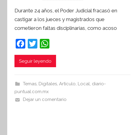
o
Durante 24 años, el Poder Judicial fracasó en
r
castigar a los jueces y magistrados que
S
cometieron faltas disciplinarias, como acoso
í
n
F
T
W
t
a
w
h
e
s
c
itt
at
Seguir leyendo
i
e
er
s
s
b
A
I
Temas
,
Digitales
,
Artículo
,
Local
,
diario-
o
p
n
puntual.com.mx
o
p
f
Dejar un comentario
o
k
r
m
a