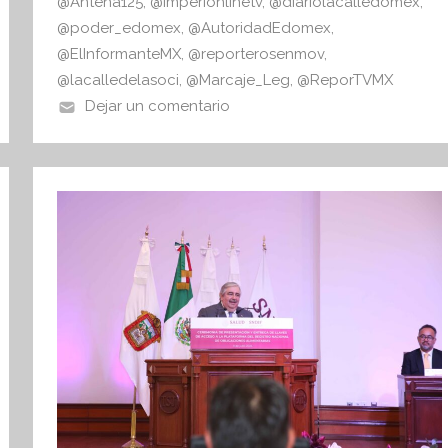
@Antena125
,
@Imperionlinetv
,
@diariolacalledomex
,
@poder_edomex
,
@AutoridadEdomex
,
@ElInformanteMX
,
@reporterosenmov
,
@lacalledelasoci
,
@Marcaje_Leg
,
@ReporTVMX
Dejar un comentario