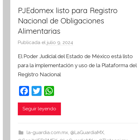
PJEdomex listo para Registro
Nacional de Obligaciones
Alimentarias
Publicada el
julio 9, 2024
p
o
El Poder Judicial del Estado de México está listo
r
para la implementación y uso de la Plataforma del
S
Registro Nacional
í
n
F
T
W
t
a
w
h
e
s
c
itt
at
Seguir leyendo
i
e
er
s
s
b
A
I
la-guardia.com.mx
,
@LaGuardiaMX
,