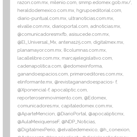
razon.com.mx
,
milenio.com
,
smmp.edomex.gob.mx/
,
heraldodemexico.com.mx
,
hgrupoeditorial.com
,
diario-puntual.com.mx
,
ultranoticias.com.mx
,
elvalle.com.mx
,
diarioportal.com
,
adnoticias.mx
,
@comunicadoresmxfb
,
asisucede.com.mx
,
@El_Universal_Mx
,
antena125.com
,
digitalmex.mx
,
planamayor.com.mx
,
8columnas.com.mx
,
lacallelibre.com.mx
,
marcajelegislativo.com
,
cadenapolitica.com
,
@edomexinforma
,
ganandoespacios.com
,
primeroeditores.com.mx
,
elinformante.mx
,
@revistaganandoespacios- f
,
@Xponencial-f
,
apocaliptic.com
,
reporterosenmovimiento.com
,
@Edomex
,
comunicadores.mx
,
capitaledomex.com.mx
,
@AparteMencion
,
@DiarioPortal
,
@apocalipticmx
,
@AulaMexiquenseF
,
@NDP_Noticias
,
@DigitalmexPerio
,
@elvalledemexico
,
@h_conexion
,