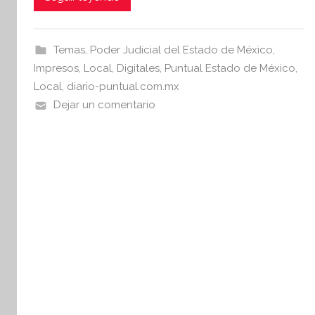
c
itt
at
i
e
er
s
s
b
A
I
Temas
,
Poder Judicial del Estado de México
,
o
p
n
Impresos
,
Local
,
Digitales
,
Puntual Estado de México
,
o
p
f
Local
,
diario-puntual.com.mx
o
Dejar un comentario
k
r
m
a
t
i
v
a