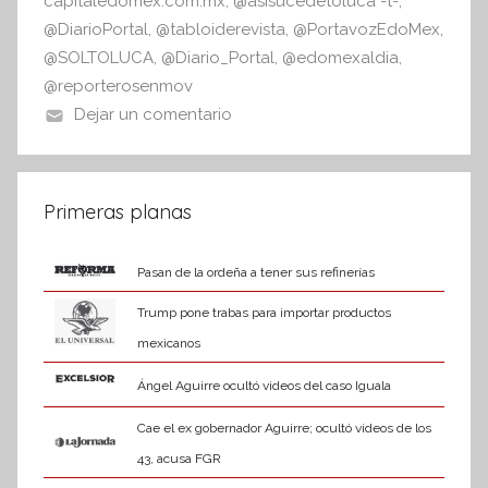
capitaledomex.com.mx
,
@asisucedetoluca -t-
,
@DiarioPortal
,
@tabloiderevista
,
@PortavozEdoMex
,
@SOLTOLUCA
,
@Diario_Portal
,
@edomexaldia
,
@reporterosenmov
Dejar un comentario
Primeras planas
Pasan de la ordeña a tener sus refinerías
Trump pone trabas para importar productos
mexicanos
Ángel Aguirre ocultó videos del caso Iguala
Cae el ex gobernador Aguirre; ocultó videos de los
43, acusa FGR