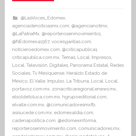
i
e
er
s
s
b
A
@LasVoces_Edomex
,
I
o
p
agenciadenoticiasmx.com
,
@agencianotimx
,
n
o
p
@LaPatriaMx
,
@reporterosenmovimiento1
,
f
@NEdomex41567
,
vocesyjarillas.com
,
k
o
noticieroedomex.com
,
@criticapublica1
,
r
criticapublica.com.mx
,
Temas
,
Local
,
Impresos
,
m
Local
,
Televisión
,
Digitales
,
Panorama Estatal
,
Redes
a
Sociales
,
Tv Mexiquense
,
Heraldo Estado de
t
México
,
El Valle
,
Impulso
,
La Tribuna
,
Local
,
Local
,
i
portavoz.com.mx
,
zonacriticaregional.enews.mx
,
v
elsoldetoluca.com.mx
,
hgrupoeditorial.com
,
a
elvalle.com.mx
,
@comunicadoresmxfb
,
asisucede.com.mx
,
edomexaldia.com
,
cadenapolitica.com
,
@edomexinforma
,
reporterosenmovimiento.com
,
comunicadores.mx
,