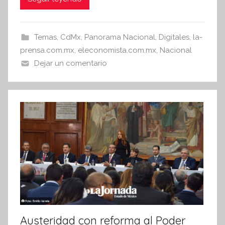
c
itt
at
i
e
er
s
s
b
A
Temas
,
CdMx
,
Panorama Nacional
,
Digitales
,
la-
I
o
p
prensa.com.mx
,
eleconomista.com.mx
,
Nacional
n
o
p
Dejar un comentario
f
k
o
r
m
a
t
i
v
a
Austeridad con reforma al Poder