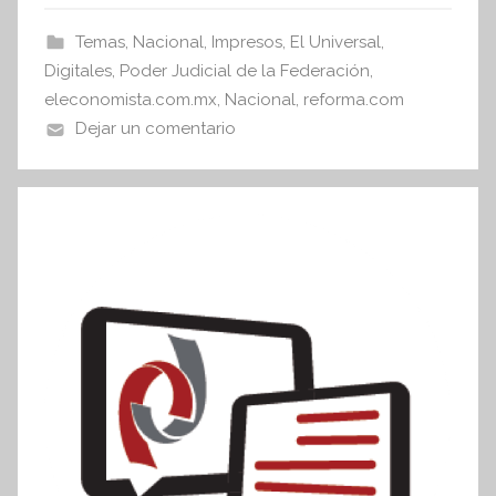
e
er
s
s
b
A
Temas
,
Nacional
,
Impresos
,
El Universal
,
I
o
p
Digitales
,
Poder Judicial de la Federación
,
n
o
p
eleconomista.com.mx
,
Nacional
,
reforma.com
f
Dejar un comentario
k
o
r
m
a
t
i
v
a