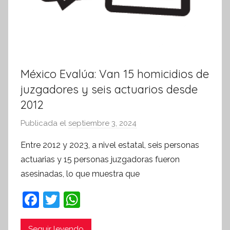
México Evalúa: Van 15 homicidios de
juzgadores y seis actuarios desde
2012
Publicada el
septiembre 3, 2024
p
o
Entre 2012 y 2023, a nivel estatal, seis personas
r
actuarias y 15 personas juzgadoras fueron
S
asesinadas, lo que muestra que
í
n
F
T
W
t
a
w
h
e
Seguir leyendo
s