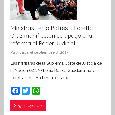
Ministras Lenia Batres y Loretta
Ortiz manifiestan su apoyo a la
reforma al Poder Judicial
Publicada el
septiembre 6, 2024
p
o
Las ministras de la Suprema Corte de Justicia de
r
la Nación (SCJN) Lenia Batres Guadarrama y
S
Loretta Ortiz Ahlf manifestaron
í
n
F
T
W
t
a
w
h
e
c
itt
at
Seguir leyendo
s
i