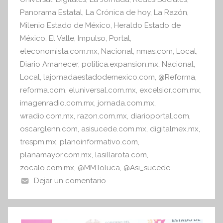
k
o
Panorama Estatal
,
La Crónica de hoy
,
La Razón
,
r
Milenio Estado de México
,
Heraldo Estado de
m
México
,
El Valle
,
Impulso
,
Portal
,
a
eleconomista.com.mx
,
Nacional
,
nmas.com
,
Local
,
t
Diario Amanecer
,
politica.expansion.mx
,
Nacional
,
i
Local
,
lajornadaestadodemexico.com
,
@Reforma
,
v
reforma.com
,
eluniversal.com.mx
,
excelsior.com.mx
,
a
imagenradio.com.mx
,
jornada.com.mx
,
wradio.com.mx
,
razon.com.mx
,
diarioportal.com
,
oscarglenn.com
,
asisucede.com.mx
,
digitalmex.mx
,
trespm.mx
,
planoinformativo.com
,
planamayor.com.mx
,
lasillarota.com
,
zocalo.com.mx
,
@MMToluca
,
@Asi_sucede
Dejar un comentario