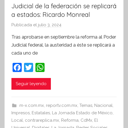
Judicial de la federación se replicará
a estados: Ricardo Monreal
Publicada el
julio 3, 2024
p
o
Tras aprobarse en septiembre la reforma al Poder
r
Judicial federal, la austeridad a éste se replicará a
S
cada uno de
í
n
F
T
W
t
a
w
h
e
c
itt
at
Seguir leyendo
s
i
e
er
s
s
b
A
m-x.com.mx
,
reportv.com.mx
,
Temas
,
Nacional
,
I
o
p
Impresos
,
Estatales
,
La Jornada Estado de México
,
n
o
p
Local
,
contrareplica.mx
,
Reforma
,
CdMx
,
El
f
Universal
,
Digitales
,
La Jornada
,
Redes Sociales
,