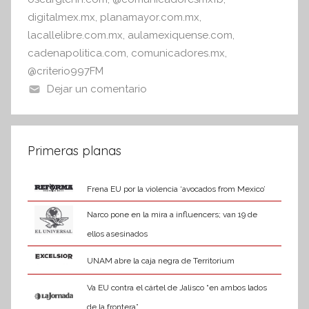
digitalmex.mx
,
planamayor.com.mx
,
lacallelibre.com.mx
,
aulamexiquense.com
,
cadenapolitica.com
,
comunicadores.mx
,
@criterio997FM
Dejar un comentario
Primeras planas
Frena EU por la violencia ‘avocados from Mexico’
Narco pone en la mira a influencers; van 19 de
ellos asesinados
UNAM abre la caja negra de Territorium
Va EU contra el cártel de Jalisco “en ambos lados
de la frontera”