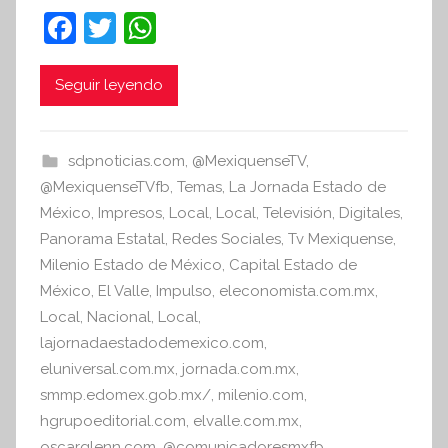
n
F
T
W
t
a
w
h
e
c
itt
at
Seguir leyendo
s
i
e
er
s
s
b
A
sdpnoticias.com
,
@MexiquenseTV
,
I
o
p
@MexiquenseTVfb
,
Temas
,
La Jornada Estado de
n
o
p
México
,
Impresos
,
Local
,
Local
,
Televisión
,
Digitales
,
f
Panorama Estatal
,
Redes Sociales
,
Tv Mexiquense
,
k
o
Milenio Estado de México
,
Capital Estado de
r
México
,
El Valle
,
Impulso
,
eleconomista.com.mx
,
m
Local
,
Nacional
,
Local
,
a
lajornadaestadodemexico.com
,
t
eluniversal.com.mx
,
jornada.com.mx
,
i
smmp.edomex.gob.mx/
,
milenio.com
,
v
hgrupoeditorial.com
,
elvalle.com.mx
,
a
oscarglenn.com
,
@comunicadoresmxfb
,