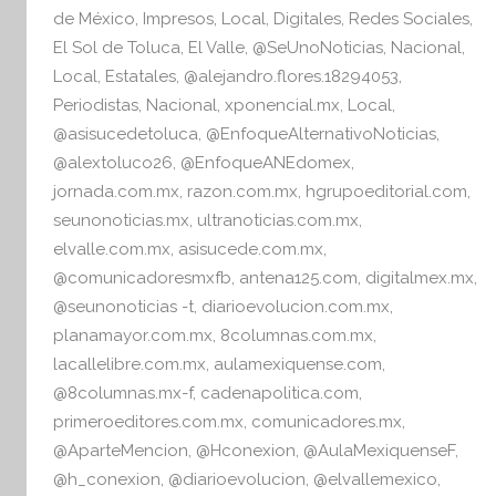
o
p
f
de México
,
Impresos
,
Local
,
Digitales
,
Redes Sociales
,
o
El Sol de Toluca
,
El Valle
,
@SeUnoNoticias
,
Nacional
,
k
r
Local
,
Estatales
,
@alejandro.flores.18294053
,
m
Periodistas
,
Nacional
,
xponencial.mx
,
Local
,
a
@asisucedetoluca
,
@EnfoqueAlternativoNoticias
,
t
@alextoluco26
,
@EnfoqueANEdomex
,
i
jornada.com.mx
,
razon.com.mx
,
hgrupoeditorial.com
,
v
seunonoticias.mx
,
ultranoticias.com.mx
,
a
elvalle.com.mx
,
asisucede.com.mx
,
@comunicadoresmxfb
,
antena125.com
,
digitalmex.mx
,
@seunonoticias -t
,
diarioevolucion.com.mx
,
planamayor.com.mx
,
8columnas.com.mx
,
lacallelibre.com.mx
,
aulamexiquense.com
,
@8columnas.mx-f
,
cadenapolitica.com
,
primeroeditores.com.mx
,
comunicadores.mx
,
@AparteMencion
,
@Hconexion
,
@AulaMexiquenseF
,
@h_conexion
,
@diarioevolucion
,
@elvallemexico
,