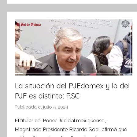
tsApp
La situación del PJEdomex y la del
PJF es distinta: RSC
Publicada el
julio 5, 2024
p
o
El titular del Poder Judicial mexiquense,
r
Magistrado Presidente Ricardo Sodi, afirmó que
S