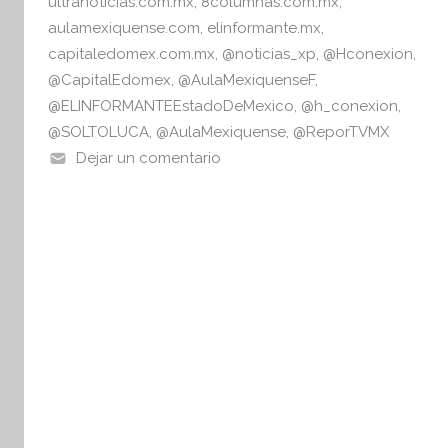
a
ultranoticias.com.mx
,
8columnas.com.mx
,
aulamexiquense.com
,
elinformante.mx
,
capitaledomex.com.mx
,
@noticias_xp
,
@Hconexion
,
@CapitalEdomex
,
@AulaMexiquenseF
,
@ELINFORMANTEEstadoDeMexico
,
@h_conexion
,
@SOLTOLUCA
,
@AulaMexiquense
,
@ReporTVMX
Dejar un comentario