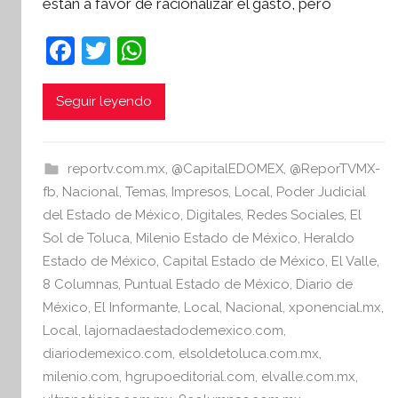
están a favor de racionalizar el gasto, pero
í
n
F
T
W
t
a
w
h
e
s
c
itt
at
Seguir leyendo
i
e
er
s
s
b
A
I
reportv.com.mx
,
@CapitalEDOMEX
,
@ReporTVMX-
o
p
n
fb
,
Nacional
,
Temas
,
Impresos
,
Local
,
Poder Judicial
o
p
f
del Estado de México
,
Digitales
,
Redes Sociales
,
El
o
Sol de Toluca
,
Milenio Estado de México
,
Heraldo
k
r
Estado de México
,
Capital Estado de México
,
El Valle
,
m
8 Columnas
,
Puntual Estado de México
,
Diario de
a
México
,
El Informante
,
Local
,
Nacional
,
xponencial.mx
,
t
Local
,
lajornadaestadodemexico.com
,
i
diariodemexico.com
,
elsoldetoluca.com.mx
,
v
milenio.com
,
hgrupoeditorial.com
,
elvalle.com.mx
,