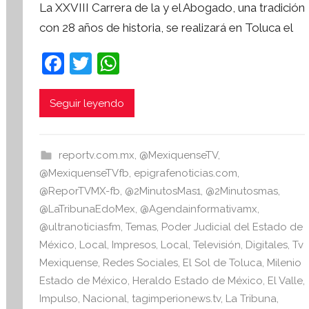
La XXVIII Carrera de la y el Abogado, una tradición
r
con 28 años de historia, se realizará en Toluca el
S
í
F
T
W
n
a
w
h
t
c
itt
at
e
Seguir leyendo
s
e
er
s
i
b
A
reportv.com.mx
,
@MexiquenseTV
,
s
o
p
@MexiquenseTVfb
,
epigrafenoticias.com
,
I
o
p
@ReporTVMX-fb
,
@2MinutosMas1
,
@2Minutosmas
,
n
@LaTribunaEdoMex
,
@Agendainformativamx
,
f
k
@ultranoticiasfm
,
Temas
,
Poder Judicial del Estado de
o
México
,
Local
,
Impresos
,
Local
,
Televisión
,
Digitales
,
Tv
r
Mexiquense
,
Redes Sociales
,
El Sol de Toluca
,
Milenio
m
Estado de México
,
Heraldo Estado de México
,
El Valle
,
a
Impulso
,
Nacional
,
tagimperionews.tv
,
La Tribuna
,
t