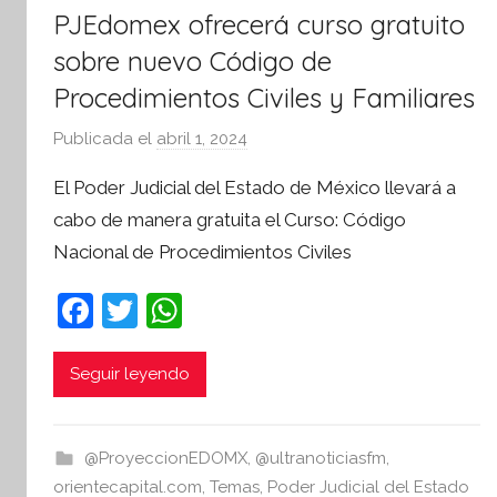
PJEdomex ofrecerá curso gratuito
sobre nuevo Código de
Procedimientos Civiles y Familiares
Publicada el
abril 1, 2024
p
o
El Poder Judicial del Estado de México llevará a
r
cabo de manera gratuita el Curso: Código
S
Nacional de Procedimientos Civiles
í
n
F
T
W
t
a
w
h
e
s
c
itt
at
Seguir leyendo
i
e
er
s
s
b
A
I
@ProyeccionEDOMX
,
@ultranoticiasfm
,
o
p
n
orientecapital.com
,
Temas
,
Poder Judicial del Estado