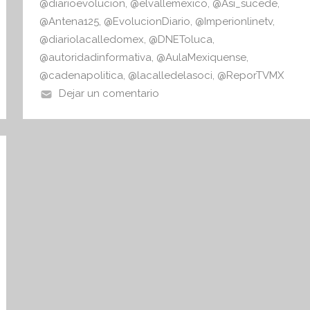
@diarioevolucion
,
@elvallemexico
,
@Asi_sucede
,
@Antena125
,
@EvolucionDiario
,
@Imperionlinetv
,
@diariolacalledomex
,
@DNEToluca
,
@autoridadinformativa
,
@AulaMexiquense
,
@cadenapolitica
,
@lacalledelasoci
,
@ReporTVMX
Dejar un comentario