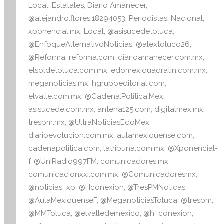
Local
,
Estatales
,
Diario Amanecer
,
i
@alejandro.flores.18294053
,
Periodistas
,
Nacional
,
v
xponencial.mx
,
Local
,
@asisucedetoluca
,
a
@EnfoqueAlternativoNoticias
,
@alextoluco26
,
@Reforma
,
reforma.com
,
diarioamanecer.com.mx
,
elsoldetoluca.com.mx
,
edomex.quadratin.com.mx
,
meganoticias.mx
,
hgrupoeditorial.com
,
elvalle.com.mx
,
@Cadena.Politica.Mex
,
asisucede.com.mx
,
antena125.com
,
digitalmex.mx
,
trespm.mx
,
@UltraNoticiasEdoMex
,
diarioevolucion.com.mx
,
aulamexiquense.com
,
cadenapolitica.com
,
latribuna.com.mx
,
@Xponencial-
f
,
@UniRadio997FM
,
comunicadores.mx
,
comunicacionxxi.com.mx
,
@Comunicadoresmx
,
@noticias_xp
,
@Hconexion
,
@TresPMNoticas
,
@AulaMexiquenseF
,
@MeganoticiasToluca
,
@trespm
,
@MMToluca
,
@elvalledemexico
,
@h_conexion
,