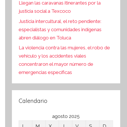
Llegan las caravanas itinerantes por la
justicia social a Texcoco
Justicia intercultural, el reto pendiente:
especialistas y comunidades indígenas
abren diálogo en Toluca
La violencia contra las mujeres, el robo de
vehículo y los accidentes viales
concentraron el mayor número de
emergencias específicas
Calendario
agosto 2025
L
M
X
J
V
S
D