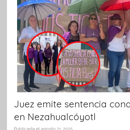
tsApp
Juez emite sentencia conde
en Nezahualcóyotl
Publicada el
agosto 21, 2025
p