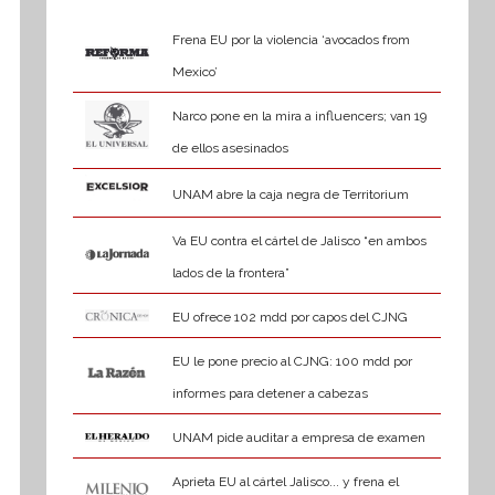
Frena EU por la violencia ‘avocados from
Mexico’
Narco pone en la mira a influencers; van 19
de ellos asesinados
UNAM abre la caja negra de Territorium
Va EU contra el cártel de Jalisco “en ambos
lados de la frontera”
EU ofrece 102 mdd por capos del CJNG
EU le pone precio al CJNG: 100 mdd por
informes para detener a cabezas
UNAM pide auditar a empresa de examen
Aprieta EU al cártel Jalisco... y frena el