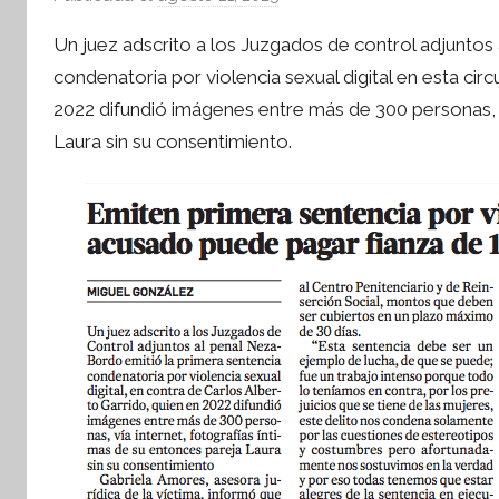
o
Un juez adscrito a los Juzgados de control adjuntos
r
condenatoria por violencia sexual digital en esta cir
S
2022 difundió imágenes entre más de 300 personas, v
í
Laura sin su consentimiento.
n
t
e
s
i
s
I
n
f
o
r
m
a