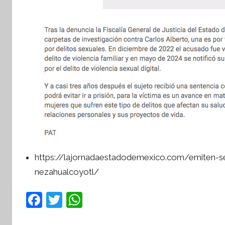
https://lajornadaestadodemexico.com/emiten-sen
nezahualcoyotl/
F
T
W
a
w
h