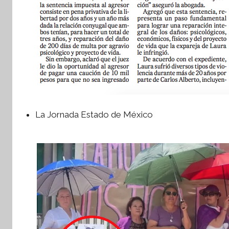
t
i
v
a
La Jornada Estado de México