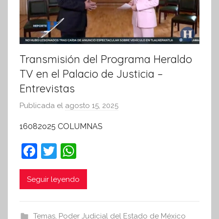
Transmisión del Programa Heraldo
TV en el Palacio de Justicia –
Entrevistas
Publicada el
agosto 15, 2025
p
o
16082o25 COLUMNAS
r
S
F
T
W
í
a
w
h
n
c
itt
at
Seguir leyendo
t
e
er
s
e
s
b
A
Temas
,
Poder Judicial del Estado de México