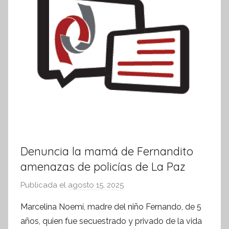
i
v
a
Denuncia la mamá de Fernandito
amenazas de policías de La Paz
Publicada el
agosto 15, 2025
p
o
Marcelina Noemí, madre del niño Fernando, de 5
r
años, quien fue secuestrado y privado de la vida
S