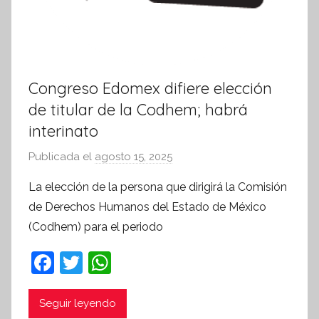
Congreso Edomex difiere elección
de titular de la Codhem; habrá
interinato
Publicada el
agosto 15, 2025
p
o
La elección de la persona que dirigirá la Comisión
r
de Derechos Humanos del Estado de México
S
(Codhem) para el periodo
í
n
F
T
W
t
a
w
h
e
c
itt
at
Seguir leyendo
s