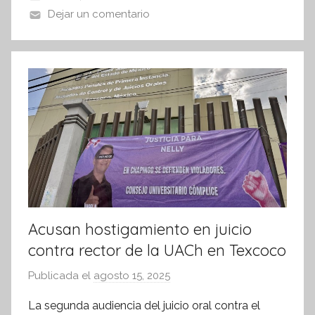
i
o
p
Dejar un comentario
s
o
p
I
k
n
f
o
r
m
a
t
i
v
a
Acusan hostigamiento en juicio
contra rector de la UACh en Texcoco
Publicada el
agosto 15, 2025
p
o
La segunda audiencia del juicio oral contra el
r