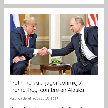
o
p
i
k
s
I
n
f
o
r
m
a
t
i
v
a
“Putin no va a jugar conmigo”:
Trump; hoy, cumbre en Alaska
Publicada el
agosto 15, 2025
p
o