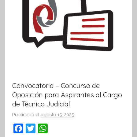
v
a
Convocatoria – Concurso de
Oposición para Aspirantes al Cargo
de Técnico Judicial
Publicada el
agosto 15, 2025
p
o
F
T
W
r