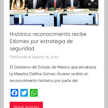
a
Histórico reconocimiento recibe
Edomex por estrategia de
seguridad
Publicada el
agosto 15, 2025
p
o
El Gobierno del Estado de México que encabeza
r
la Maestra Delfina Gómez Álvarez recibió un
S
reconocimiento histórico por parte del
í
n
F
T
W
t
a
w
h
e
Seguir leyendo
s