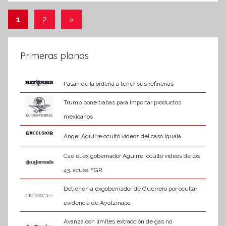
r
k
Paginación
Entradas
1
2
»
m
siguientes
de
a
t
entradas
Primeras planas
i
v
Pasan de la ordeña a tener sus refinerías
a
Trump pone trabas para importar productos
mexicanos
Ángel Aguirre ocultó videos del caso Iguala
Cae el ex gobernador Aguirre; ocultó videos de los
43, acusa FGR
Detienen a exgobernador de Guerrero por ocultar
evidencia de Ayotzinapa
Avanza con límites extracción de gas no