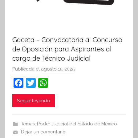
Gaceta – Convocatoria al Concurso
de Oposición para Aspirantes al
cargo de Técnico Judicial
Publicada el
agosto 15, 2025
p
o
F
T
W
r
a
w
h
S
c
itt
at
Seguir leyendo
í
n
e
er
s
t
b
A
Temas
,
Poder Judicial del Estado de México
e
o
p
Dejar un comentario
s