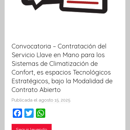
a
Convocatoria – Contratación del
Servicio Llave en Mano para los
Sistemas de Climatización de
Confort, es espacios Tecnológicos
Estratégicos, bajo la Modalidad de
Contrato Abierto
Publicada el
agosto 15, 2025
p
o
F
T
W
r
a
w
h
S
Seguir leyendo