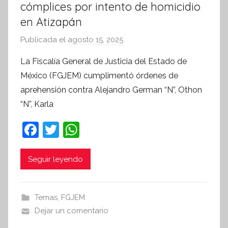
cómplices por intento de homicidio
en Atizapán
Publicada el
agosto 15, 2025
p
o
La Fiscalía General de Justicia del Estado de
r
México (FGJEM) cumplimentó órdenes de
S
aprehensión contra Alejandro German “N”, Othon
í
“N”, Karla
n
t
F
T
W
e
a
w
h
s
c
itt
at
i
Seguir leyendo
s
e
er
s
I
b
A
Temas
,
FGJEM
n
o
p
Dejar un comentario
f
o
p
o