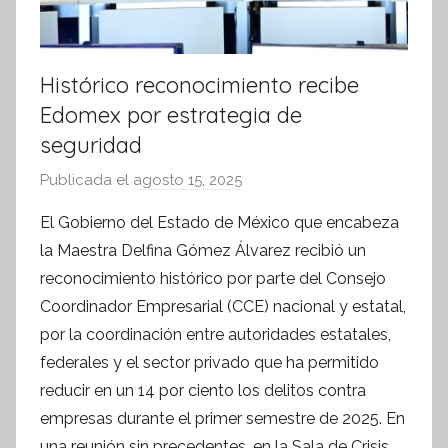
Histórico reconocimiento recibe
Edomex por estrategia de
seguridad
Publicada el
agosto 15, 2025
p
o
El Gobierno del Estado de México que encabeza
r
la Maestra Delfina Gómez Álvarez recibió un
S
reconocimiento histórico por parte del Consejo
í
Coordinador Empresarial (CCE) nacional y estatal,
n
por la coordinación entre autoridades estatales,
t
federales y el sector privado que ha permitido
e
s
reducir en un 14 por ciento los delitos contra
i
empresas durante el primer semestre de 2025. En
s
una reunión sin precedentes, en la Sala de Crisis