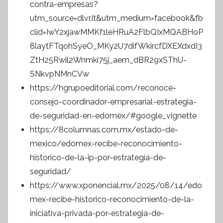
contra-empresas?
utm_source=dlvr.it&utm_medium=facebook&fb
clid=IwY2xjawMMKf1leHRuA2FlbQIxMQABHoP
8laytFTqohSyeO_MKy2U7difWkircfDXEXdxdI3
ZtH25Rwil2Wnmki75j_aem_dBR29xSThU-
SNkvpNMnCVw
https://hgrupoeditorial.com/reconoce-
consejo-coordinador-empresarial-estrategia-
de-seguridad-en-edomex/#google_vignette
https://8columnas.com.mx/estado-de-
mexico/edomex-recibe-reconocimiento-
historico-de-la-ip-por-estrategia-de-
seguridad/
https://www.xponencial.mx/2025/08/14/edo
mex-recibe-historico-reconocimiento-de-la-
iniciativa-privada-por-estrategia-de-