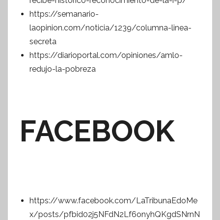
recibe-historico-reconocimiento-de-la-i-p/
https://semanario-
laopinion.com/noticia/1239/columna-linea-
secreta
https://diarioportal.com/opiniones/amlo-
redujo-la-pobreza
FACEBOOK
https://www.facebook.com/LaTribunaEdoMe
x/posts/pfbid02j5NFdN2Lf6onyhQKgdSNrnN