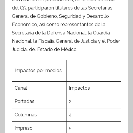
I
del C5, participaron titulares de las Secretarías
n
General de Gobierno, Seguridad y Desarrollo
f
Económico, así como representantes de la
o
Secretaría de la Defensa Nacional, la Guardia
r
Nacional, la Fiscalía General de Justicia y el Poder
m
Judicial del Estado de México.
a
t
i
Impactos por medios
v
a
Canal
Impactos
Portadas
2
Columnas
4
Impreso
5