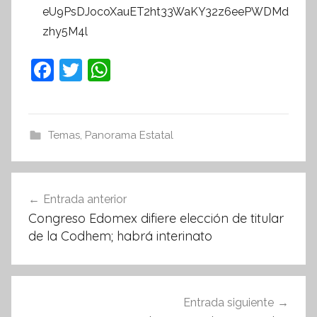
eU9PsDJocoXauET2ht33WaKY32z6eePWDMd
zhy5M4l
F
T
W
a
w
h
c
itt
at
e
er
s
Temas
,
Panorama Estatal
b
A
o
p
Navegación
Entrada anterior
o
p
de
Congreso Edomex difiere elección de titular
k
entradas
de la Codhem; habrá interinato
Entrada siguiente