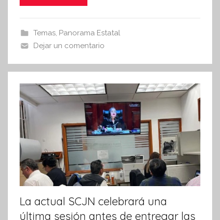
i
e
er
s
s
b
A
Temas
,
Panorama Estatal
I
o
p
Dejar un comentario
n
o
p
f
k
o
r
m
a
t
i
v
a
La actual SCJN celebrará una
última sesión antes de entregar las