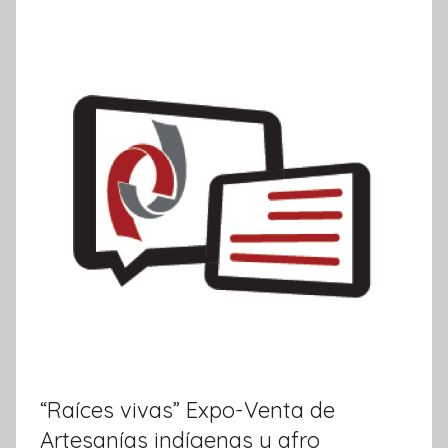
r
m
a
t
i
v
a
“Raíces vivas” Expo-Venta de
Artesanías indígenas y afro