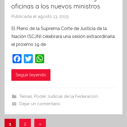
oficinas a los nuevos ministros
Publicada el
agosto 13, 2025
p
o
El Pleno de la Suprema Corte de Justicia de la
r
Nación (SCJN) celebrará una sesión extraordinaria
S
el próximo 19 de
í
n
F
T
W
t
a
w
h
e
c
itt
at
Seguir leyendo
s
i
e
er
s
s
b
A
Temas
,
Poder Judicial de la Federación
I
o
p
Dejar un comentario
n
o
p
f
k
o
Paginación
Entradas
1
2
»
r