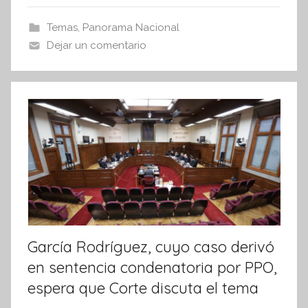
e
er
s
I
b
A
Temas
,
Panorama Nacional
n
o
p
Dejar un comentario
f
o
p
o
r
k
m
a
t
i
v
a
García Rodríguez, cuyo caso derivó
en sentencia condenatoria por PPO,
espera que Corte discuta el tema