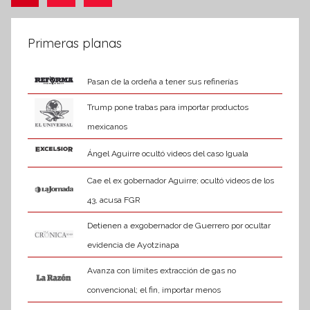
siguientes
de
m
a
entradas
Primeras planas
t
i
Pasan de la ordeña a tener sus refinerías
v
a
Trump pone trabas para importar productos
mexicanos
Ángel Aguirre ocultó videos del caso Iguala
Cae el ex gobernador Aguirre; ocultó videos de los
43, acusa FGR
Detienen a exgobernador de Guerrero por ocultar
evidencia de Ayotzinapa
Avanza con límites extracción de gas no
convencional; el fin, importar menos