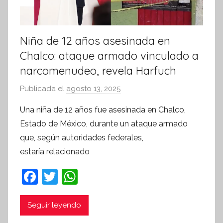
a
Niña de 12 años asesinada en
Chalco: ataque armado vinculado a
narcomenudeo, revela Harfuch
Publicada el
agosto 13, 2025
p
o
Una niña de 12 años fue asesinada en Chalco,
r
Estado de México, durante un ataque armado
S
que, según autoridades federales,
í
estaría relacionado
n
t
F
T
W
e
a
w
h
s
c
itt
at
i
Seguir leyendo
s