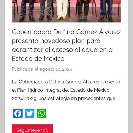
Gobernadora Delfina Gómez Álvarez
presenta novedoso plan para
garantizar el acceso al agua en el
Estado de México
Publicada el
agosto 13, 2025
p
o
La Gobernadora Delfina Gómez Álvarez presentó
r
el Plan Hídrico Integral del Estado de México
S
2024-2029, una estrategia sin precedentes que
í
n
F
T
W
t
a
w
h
e
c
itt
at
Seguir leyendo
s