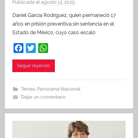
Publicada el
agosto 13, 2025
p
o
Daniel García Rodríguez, quien permaneció 17
r
años en prisión preventiva sin sentencia en el
S
Estado de México, cuyo caso escaló
í
n
F
T
W
t
a
w
h
e
c
itt
at
Seguir leyendo
s
i
e
er
s
s
b
A
Temas
,
Panorama Nacional
I
o
p
Dejar un comentario
n
o
p
f
k
o
r
m