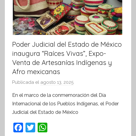
Poder Judicial del Estado de México
inaugura “Raíces Vivas”, Expo-
Venta de Artesanías Indígenas y
Afro mexicanas
Publicada el
agosto 13, 2025
p
o
En el marco de la conmemoración del Día
r
Internacional de los Pueblos Indígenas, el Poder
S
Judicial del Estado de México
í
n
F
T
W
t