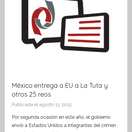
m
a
t
i
v
a
México entrega a EU a La Tuta y
otros 25 reos
Publicada el
agosto 13, 2025
p
o
Por segunda ocasión en este año, el gobierno
r
envió a Estados Unidos a integrantes del crimen
S