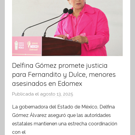
a
t
i
v
a
Delfina Gómez promete justicia
para Fernandito y Dulce, menores
asesinados en Edomex
Publicada el
agosto 13, 2025
p
o
La gobernadora del Estado de México, Delfina
r
Gómez Álvarez aseguró que las autoridades
S
estatales mantienen una estrecha coordinación
í
con el
n