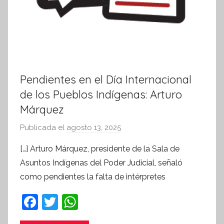
Pendientes en el Día Internacional
de los Pueblos Indígenas: Arturo
Márquez
Publicada el
agosto 13, 2025
p
o
[…] Arturo Márquez, presidente de la Sala de
r
Asuntos Indígenas del Poder Judicial, señaló
S
como pendientes la falta de intérpretes
í
n
F
T
W
t
a
w
h
e