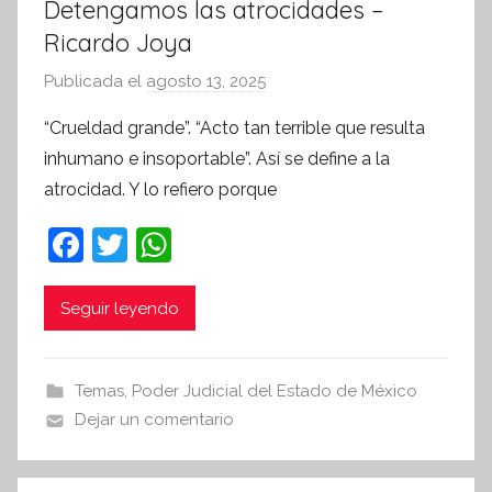
Detengamos las atrocidades –
Ricardo Joya
Publicada el
agosto 13, 2025
p
o
“Crueldad grande”. “Acto tan terrible que resulta
r
inhumano e insoportable”. Así se define a la
S
atrocidad. Y lo refiero porque
í
n
F
T
W
t
a
w
h
e
c
itt
at
Seguir leyendo
s
i
e
er
s
s
b
A
Temas
,
Poder Judicial del Estado de México
I
o
p
Dejar un comentario
n
o
p
f
k
o