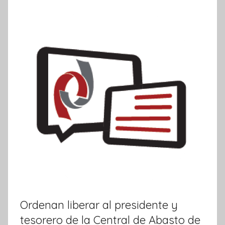
m
a
t
i
v
a
Ordenan liberar al presidente y
tesorero de la Central de Abasto de