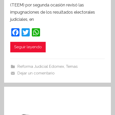
r
(TEEM) por segunda ocasión revisó las
S
impugnaciones de los resultados electorales
í
judiciales, en
n
t
F
T
W
e
a
w
h
s
c
itt
at
i
Seguir leyendo
s
e
er
s
I
b
A
Reforma Judicial Edomex
,
Temas
n
o
p
Dejar un comentario
f
o
p
o
r
k
m
a
t
i