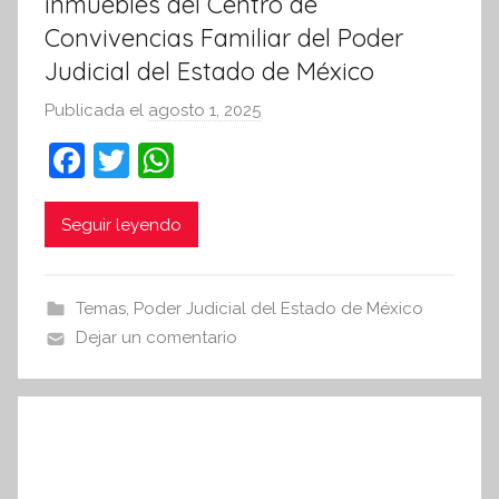
inmuebles del Centro de
Convivencias Familiar del Poder
Judicial del Estado de México
Publicada el
agosto 1, 2025
p
o
F
T
W
r
a
w
h
S
c
itt
at
Seguir leyendo
í
n
e
er
s
t
b
A
Temas
,
Poder Judicial del Estado de México
e
o
p
Dejar un comentario
s
o
p
i
k
s
I
n
f