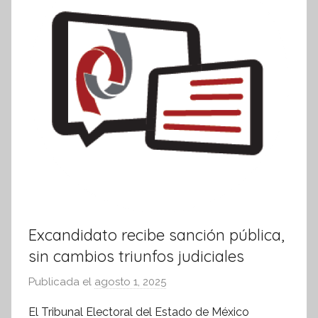
o
r
m
a
t
i
v
a
Excandidato recibe sanción pública,
sin cambios triunfos judiciales
Publicada el
agosto 1, 2025
p
o
El Tribunal Electoral del Estado de México