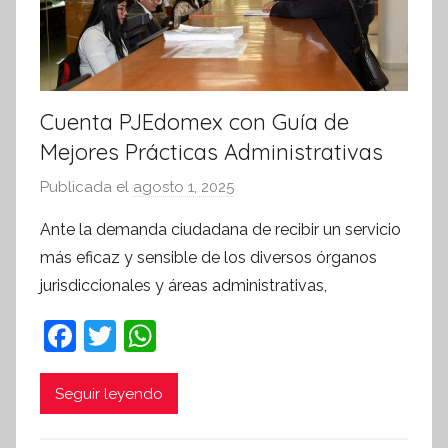
Cuenta PJEdomex con Guía de
Mejores Prácticas Administrativas
Publicada el
agosto 1, 2025
p
o
Ante la demanda ciudadana de recibir un servicio
r
más eficaz y sensible de los diversos órganos
S
jurisdiccionales y áreas administrativas,
í
n
F
T
W
t
a
w
h
e
c
itt
at
Seguir leyendo
s
i
e
er
s
s