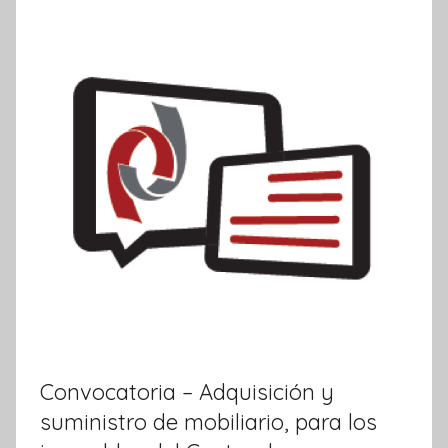
m
a
t
i
v
a
Convocatoria – Adquisición y
suministro de mobiliario, para los