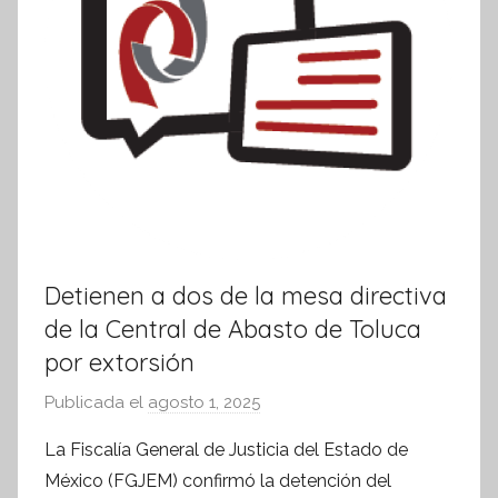
v
a
Detienen a dos de la mesa directiva
de la Central de Abasto de Toluca
por extorsión
Publicada el
agosto 1, 2025
p
o
La Fiscalía General de Justicia del Estado de
r
México (FGJEM) confirmó la detención del
S