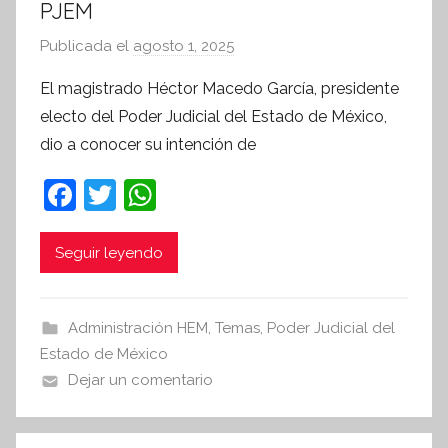
PJEM
Publicada el
agosto 1, 2025
p
o
El magistrado Héctor Macedo García, presidente
r
electo del Poder Judicial del Estado de México,
S
dio a conocer su intención de
í
n
F
T
W
t
a
w
h
e
c
itt
at
Seguir leyendo
s
i
e
er
s
s
b
A
Administración HEM
,
Temas
,
Poder Judicial del
I
o
p
Estado de México
n
o
p
Dejar un comentario
f
k
o
r