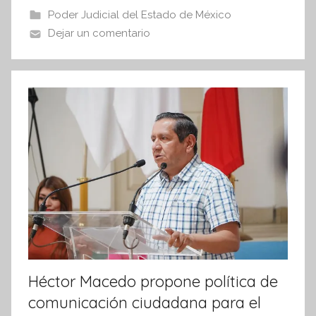
b
A
Poder Judicial del Estado de México
I
o
p
Dejar un comentario
n
o
p
f
k
o
r
m
a
t
i
v
a
Héctor Macedo propone política de
comunicación ciudadana para el