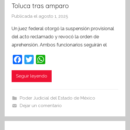
Toluca tras amparo
Publicada el
agosto 1, 2025
p
o
Un juez federal otorgó la suspensión provisional
r
del acto reclamado y revocó la orden de
S
aprehensión. Ambos funcionarios seguirán el
í
n
F
T
W
t
a
w
h
e
c
itt
at
Seguir leyendo
s
i
e
er
s
s
b
A
Poder Judicial del Estado de México
I
o
p
Dejar un comentario
n
o
p
f
k
o
r