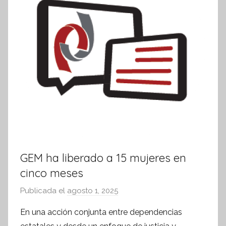
v
a
GEM ha liberado a 15 mujeres en
cinco meses
Publicada el
agosto 1, 2025
p
o
En una acción conjunta entre dependencias
r