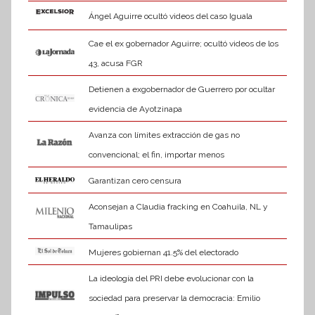
a
Ángel Aguirre ocultó videos del caso Iguala
Cae el ex gobernador Aguirre; ocultó videos de los
43, acusa FGR
Detienen a exgobernador de Guerrero por ocultar
evidencia de Ayotzinapa
Avanza con límites extracción de gas no
convencional; el fin, importar menos
Garantizan cero censura
Aconsejan a Claudia fracking en Coahuila, NL y
Tamaulipas
Mujeres gobiernan 41.5% del electorado
La ideología del PRI debe evolucionar con la
sociedad para preservar la democracia: Emilio