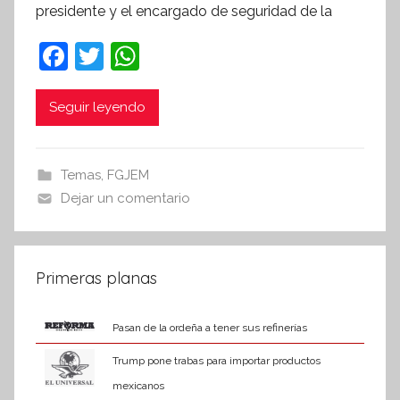
presidente y el encargado de seguridad de la
í
n
F
T
W
t
a
w
h
e
c
itt
at
Seguir leyendo
s
i
e
er
s
s
b
A
Temas
,
FGJEM
I
o
p
Dejar un comentario
n
o
p
f
k
o
r
Primeras planas
m
a
Pasan de la ordeña a tener sus refinerías
t
Trump pone trabas para importar productos
i
mexicanos
v