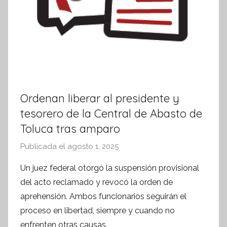
Ordenan liberar al presidente y
tesorero de la Central de Abasto de
Toluca tras amparo
Publicada el
agosto 1, 2025
p
o
Un juez federal otorgó la suspensión provisional
r
del acto reclamado y revocó la orden de
S
aprehensión. Ambos funcionarios seguirán el
í
proceso en libertad, siempre y cuando no
n
enfrenten otras causas.
t