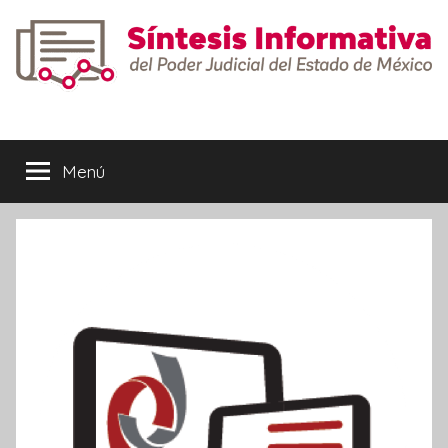
Saltar
al
contenido
Síntesis
Informativa
Menú