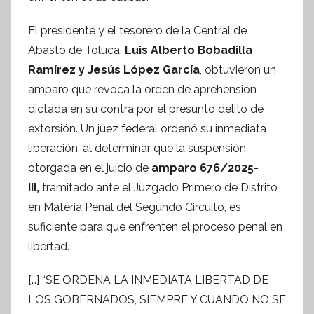
e
El presidente y el tesorero de la Central de
s
Abasto de Toluca,
Luis Alberto Bobadilla
i
Ramírez y Jesús López García
, obtuvieron un
s
amparo que revoca la orden de aprehensión
I
n
dictada en su contra por el presunto delito de
f
extorsión. Un juez federal ordenó su inmediata
o
liberación, al determinar que la suspensión
r
otorgada en el juicio de
amparo 676/2025-
m
III,
tramitado ante el Juzgado Primero de Distrito
a
en Materia Penal del Segundo Circuito, es
t
suficiente para que enfrenten el proceso penal en
i
libertad.
v
a
{…} “SE ORDENA LA INMEDIATA LIBERTAD DE
LOS GOBERNADOS, SIEMPRE Y CUANDO NO SE