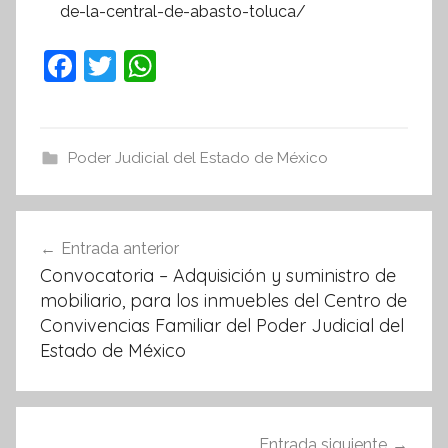
de-la-central-de-abasto-toluca/
F
T
W
a
w
h
c
itt
at
e
er
s
Poder Judicial del Estado de México
b
A
o
p
Navegación
Entrada anterior
o
p
de
Convocatoria – Adquisición y suministro de
k
entradas
mobiliario, para los inmuebles del Centro de
Convivencias Familiar del Poder Judicial del
Estado de México
Entrada siguiente