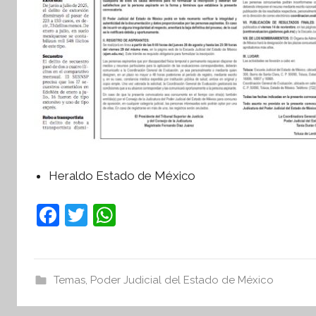
Heraldo Estado de México
F
T
W
a
w
h
c
itt
at
e
er
s
Temas
,
Poder Judicial del Estado de México
b
A