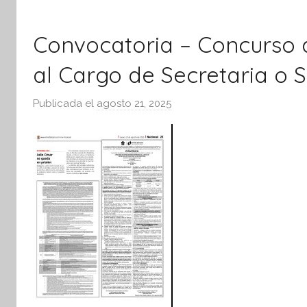
Convocatoria – Concurso 
al Cargo de Secretaria o 
Publicada el
agosto 21, 2025
p
o
r
S
í
n
t
e
s
i
s
I