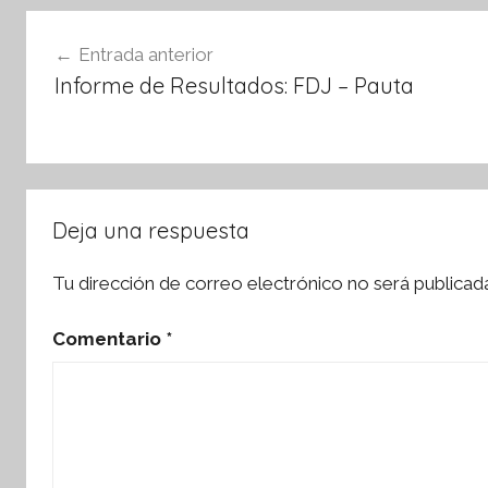
o
p
Navegación
o
p
Entrada anterior
de
k
Informe de Resultados: FDJ – Pauta
entradas
Deja una respuesta
Tu dirección de correo electrónico no será publicad
Comentario
*