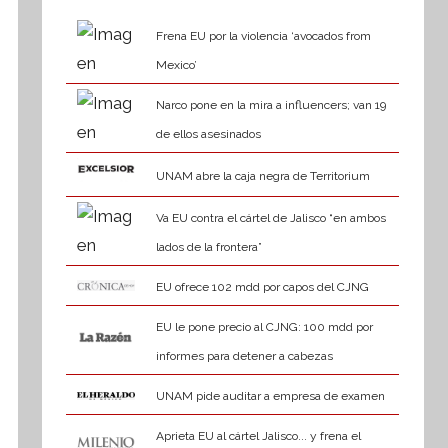
Frena EU por la violencia ‘avocados from
Mexico’
Narco pone en la mira a influencers; van 19
de ellos asesinados
UNAM abre la caja negra de Territorium
Va EU contra el cártel de Jalisco “en ambos
lados de la frontera”
EU ofrece 102 mdd por capos del CJNG
EU le pone precio al CJNG: 100 mdd por
informes para detener a cabezas
UNAM pide auditar a empresa de examen
Aprieta EU al cártel Jalisco... y frena el