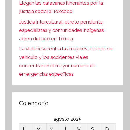
Llegan las caravanas itinerantes por la
justicia social a Texcoco
Justicia intercultural, el reto pendiente:
especialistas y comunidades indígenas
abren diálogo en Toluca
La violencia contra las mujeres, el robo de
vehículo y los accidentes viales
concentraron el mayor número de
emergencias específicas
Calendario
agosto 2025
L
M
X
J
V
S
D