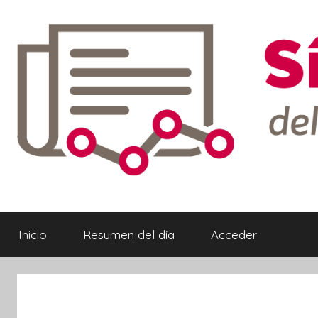
Saltar
al
contenido
Síntesis
Informativa
Inicio
Resumen del día
Acceder
ebook
ter