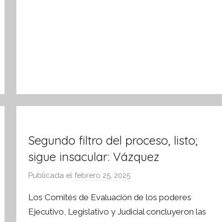
m
a
t
i
v
a
Segundo filtro del proceso, listo;
sigue insacular: Vázquez
Publicada el
febrero 25, 2025
p
o
Los Comités de Evaluación de los poderes
r
Ejecutivo, Legislativo y Judicial concluyeron las
S