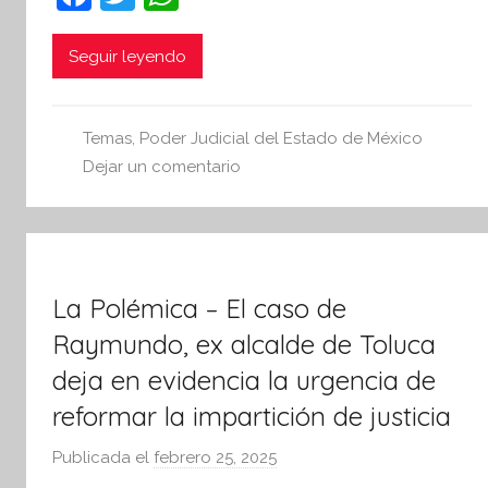
a
w
h
e
s
c
itt
at
Seguir leyendo
i
e
er
s
s
b
A
I
Temas
,
Poder Judicial del Estado de México
o
p
n
Dejar un comentario
o
p
f
o
k
r
m
La Polémica – El caso de
a
t
Raymundo, ex alcalde de Toluca
i
deja en evidencia la urgencia de
v
reformar la impartición de justicia
a
Publicada el
febrero 25, 2025
p
o