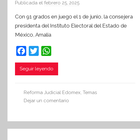
Publicada el
febrero 25, 2025
p
i
o
v
Con 91 grados en juego el 1 de junio, la consejera
r
a
presidenta del Instituto Electoral del Estado de
S
México, Amalia
í
n
F
T
W
t
a
w
h
e
s
c
itt
at
Seguir leyendo
i
e
er
s
s
b
A
I
Reforma Judicial Edomex
,
Temas
o
p
n
Dejar un comentario
o
p
f
o
k
r
m