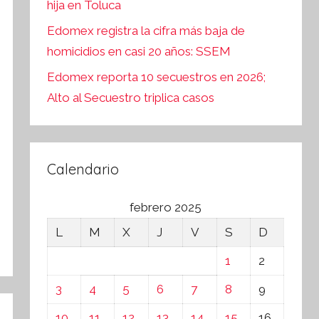
hija en Toluca
Edomex registra la cifra más baja de
homicidios en casi 20 años: SSEM
Edomex reporta 10 secuestros en 2026;
Alto al Secuestro triplica casos
Calendario
febrero 2025
L
M
X
J
V
S
D
1
2
3
4
5
6
7
8
9
10
11
12
13
14
15
16