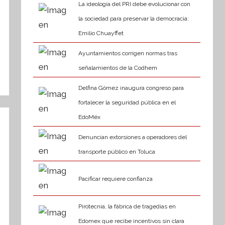
La ideología del PRI debe evolucionar con
la sociedad para preservar la democracia:
Emilio Chuayffet
Ayuntamientos corrigen normas tras
señalamientos de la Codhem
Delfina Gómez inaugura congreso para
fortalecer la seguridad pública en el
EdoMéx
Denuncian extorsiones a operadores del
transporte público en Toluca
Pacificar requiere confianza
Pirotecnia, la fábrica de tragedias en
Edomex que recibe incentivos sin clara