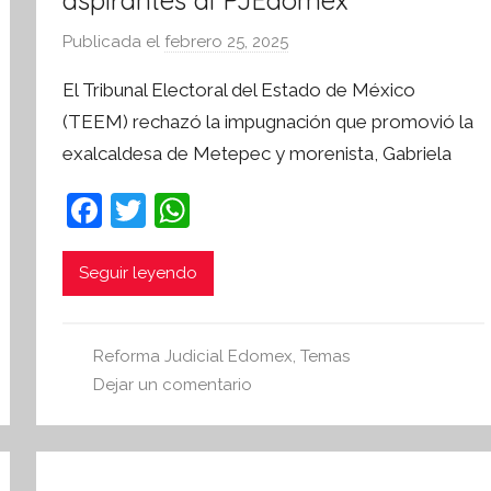
aspirantes al PJEdomex
a
Publicada el
febrero 25, 2025
p
o
El Tribunal Electoral del Estado de México
r
(TEEM) rechazó la impugnación que promovió la
S
exalcaldesa de Metepec y morenista, Gabriela
í
n
F
T
W
t
a
w
h
e
s
c
itt
at
Seguir leyendo
i
e
er
s
s
b
A
I
Reforma Judicial Edomex
,
Temas
o
p
n
Dejar un comentario
o
p
f
o
k
r