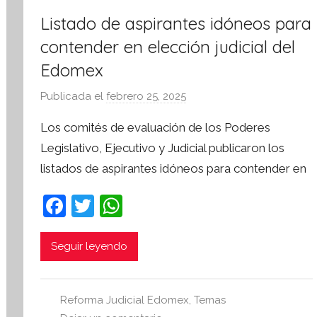
m
Listado de aspirantes idóneos para
a
t
contender en elección judicial del
i
Edomex
v
a
Publicada el
febrero 25, 2025
p
o
Los comités de evaluación de los Poderes
r
Legislativo, Ejecutivo y Judicial publicaron los
S
listados de aspirantes idóneos para contender en
í
n
F
T
W
t
a
w
h
e
s
c
itt
at
Seguir leyendo
i
e
er
s
s
b
A
I
Reforma Judicial Edomex
,
Temas