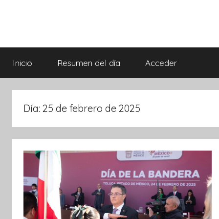
Saltar
al
contenido
Síntesis
Informativa
Inicio
Resumen del día
Acceder
Día:
25 de febrero de 2025
ebook
ter