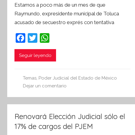
Estamos a poco más de un mes de que
r
Raymundo, expresidente municipal de Toluca
S
acusado de secuestro exprés con tentativa
í
n
F
T
W
t
a
w
h
e
s
c
itt
at
Seguir leyendo
i
e
er
s
s
b
A
I
Temas
,
Poder Judicial del Estado de México
o
p
n
Dejar un comentario
o
p
f
o
k
r
Renovará Elección Judicial sólo el
m
17% de cargos del PJEM
a
t