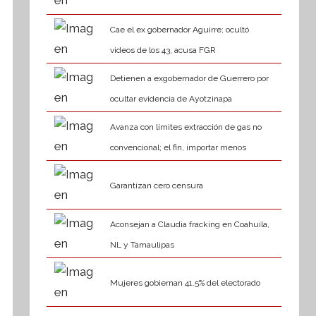
Cae el ex gobernador Aguirre; ocultó
videos de los 43, acusa FGR
Detienen a exgobernador de Guerrero por
ocultar evidencia de Ayotzinapa
Avanza con límites extracción de gas no
convencional; el fin, importar menos
Garantizan cero censura
Aconsejan a Claudia fracking en Coahuila,
NL y Tamaulipas
Mujeres gobiernan 41.5% del electorado