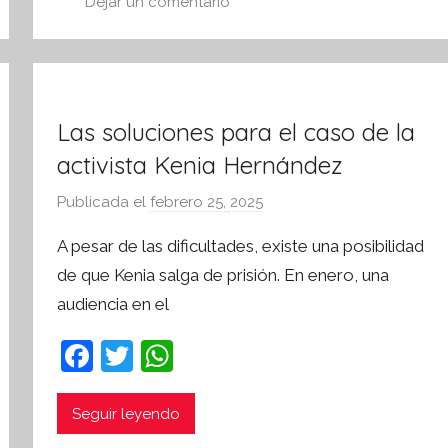
o
p
n
Dejar un comentario
o
p
f
o
k
r
m
Las soluciones para el caso de la
a
t
activista Kenia Hernández
i
Publicada el
febrero 25, 2025
p
v
o
a
A pesar de las dificultades, existe una posibilidad
r
de que Kenia salga de prisión. En enero, una
S
audiencia en el
í
n
F
T
W
t
a
w
h
e
s
c
itt
at
Seguir leyendo
i