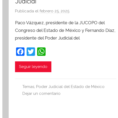
Judicial
Publicada el
febrero 25, 2025
p
o
Paco Vázquez, presidente de la JUCOPO del
r
Congreso del Estado de México y Fernando Díaz,
S
presidente del Poder Judicial del
í
n
F
T
W
t
a
w
h
e
s
c
itt
at
Seguir leyendo
i
e
er
s
s
b
A
I
Temas
,
Poder Judicial del Estado de México
o
p
n
Dejar un comentario
o
p
f
o
k
r