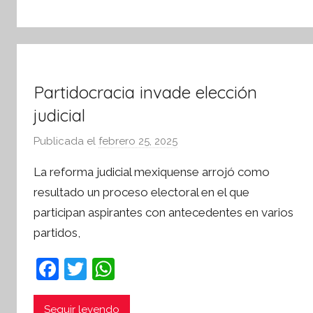
o
p
o
k
r
m
a
t
Partidocracia invade elección
i
judicial
v
a
Publicada el
febrero 25, 2025
p
o
La reforma judicial mexiquense arrojó como
r
resultado un proceso electoral en el que
S
participan aspirantes con antecedentes en varios
í
partidos,
n
t
F
T
W
e
a
w
h
s
i
Seguir leyendo