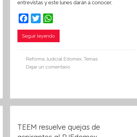
entrevistas y este lunes darán a conocer,
í
n
F
T
W
t
a
w
h
e
s
c
itt
at
Seguir leyendo
i
e
er
s
s
b
A
I
Reforma Judicial Edomex
,
Temas
o
p
n
Dejar un comentario
o
p
f
o
k
r
m
a
t
i
TEEM resuelve quejas de
v