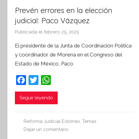
a
Prevén errores en la elección
t
i
judicial: Paco Vázquez
v
Publicada el
febrero 25, 2025
p
a
o
El presidente de la Junta de Coordinación Política
r
y coordinador de Morena en el Congreso del
S
Estado de México, Paco
í
n
F
T
W
t
a
w
h
e
s
c
itt
at
Seguir leyendo
i
e
er
s
s
b
A
I
Reforma Judicial Edomex
,
Temas
o
p
n
Dejar un comentario
f