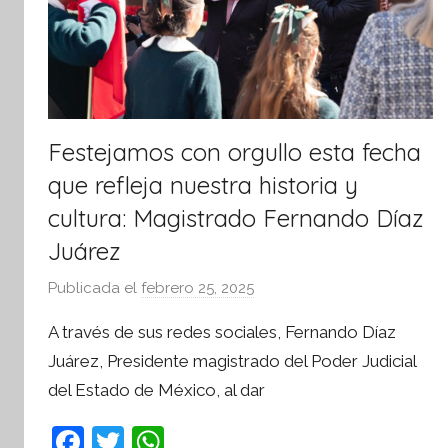
tsApp
Festejamos con orgullo esta fecha
que refleja nuestra historia y
cultura: Magistrado Fernando Díaz
Juárez
Publicada el
febrero 25, 2025
p
o
A través de sus redes sociales, Fernando Díaz
r
Juárez, Presidente magistrado del Poder Judicial
S
del Estado de México, al dar
í
n
F
T
W
t