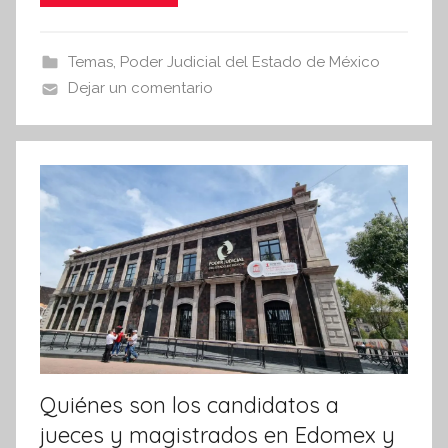
e
er
s
s
i
b
A
Temas
,
Poder Judicial del Estado de México
s
o
p
Dejar un comentario
I
o
p
n
k
f
o
r
m
a
t
i
v
a
Quiénes son los candidatos a
jueces y magistrados en Edomex y