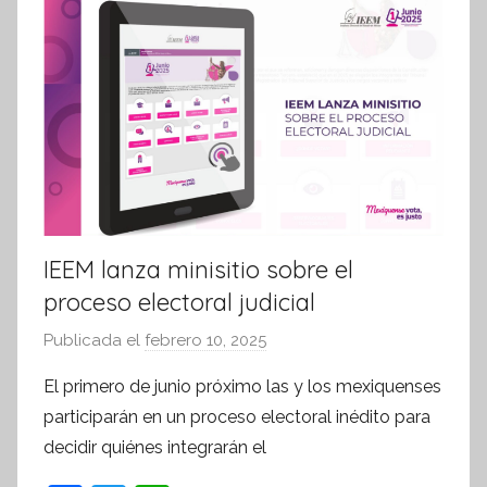
m
a
t
i
v
a
IEEM lanza minisitio sobre el
proceso electoral judicial
Publicada el
febrero 10, 2025
p
o
El primero de junio próximo las y los mexiquenses
r
participarán en un proceso electoral inédito para
S
decidir quiénes integrarán el
í
n