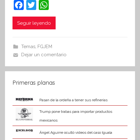
F
T
W
e
a
w
h
s
c
itt
at
i
Seguir leyendo
s
e
er
s
I
b
A
Temas
,
FGJEM
n
o
p
Dejar un comentario
f
o
p
o
r
k
m
Primeras planas
a
t
Pasan de la ordeña a tener sus refinerías
i
Trump pone trabas para importar productos
v
a
mexicanos
Ángel Aguirre ocultó videos del caso Iguala