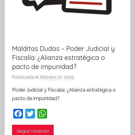
Malditas Dudas – Poder Judicial y
Fiscalía: ¿Alianza estratégica o
pacto de impunidad?
Publicada el
febrero 10, 2025
p
o
Poder Judicial y Fiscalía: ¿Alianza estratégica o
r
pacto de impunidad?
S
í
F
T
W
n
a
w
h
t
c
itt
at
Seguir leyendo
e