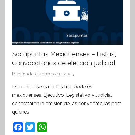
t
i
v
a
Sacapuntas Mexiquenses – Listas,
Convocatorias de elección judicial
Publicada el
febrero 10, 2025
p
o
Este fin de semana, los tres poderes
r
mexiquenses, Ejecutivo, Legislativo y Judicial,
S
concretaron la emisión de las convocatorias para
í
quienes
n
t
F
T
W
e