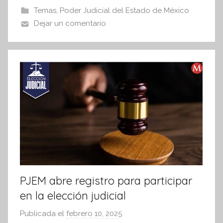
b
A
Temas
,
Poder Judicial del Estado de México
I
o
p
Dejar un comentario
n
o
p
f
k
o
r
m
a
t
i
v
a
PJEM abre registro para participar
en la elección judicial
Publicada el
febrero 10, 2025
p