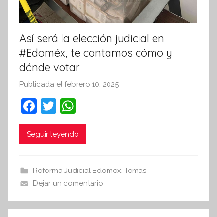
Así será la elección judicial en
#Edoméx, te contamos cómo y
dónde votar
Publicada el
febrero 10, 2025
p
o
F
T
W
r
a
w
h
S
c
itt
at
Seguir leyendo
í
n
e
er
s
t
b
A
Reforma Judicial Edomex
,
Temas
e
o
p
Dejar un comentario
s
o
p
i
k
s