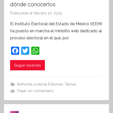
dónde conocerlos
Publicada el
febrero 10, 2025
p
o
El Instituto Electoral del Estado de México (IEEM)
r
ha puesto en marcha el minisitio web dedicado al
S
proceso electoral en el que, por
í
n
F
T
W
t
a
w
h
e
c
itt
at
Seguir leyendo
s
i
e
er
s
s
b
A
Reforma Judicial Edomex
,
Temas
I
o
p
Dejar un comentario
n
o
p
f
k
o
r