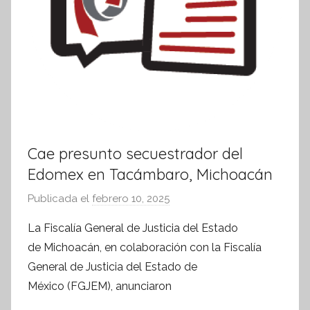
a
Cae presunto secuestrador del
Edomex en Tacámbaro, Michoacán
Publicada el
febrero 10, 2025
p
o
La Fiscalía General de Justicia del Estado
r
de Michoacán, en colaboración con la Fiscalía
S
General de Justicia del Estado de
í
México (FGJEM), anunciaron
n
t