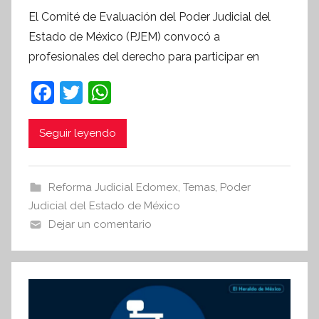
o
El Comité de Evaluación del Poder Judicial del
r
Estado de México (PJEM) convocó a
S
profesionales del derecho para participar en
í
n
F
T
W
t
a
w
h
e
c
itt
at
Seguir leyendo
s
i
e
er
s
s
b
A
Reforma Judicial Edomex
,
Temas
,
Poder
I
o
p
Judicial del Estado de México
n
o
p
Dejar un comentario
f
k
o
r
m
a