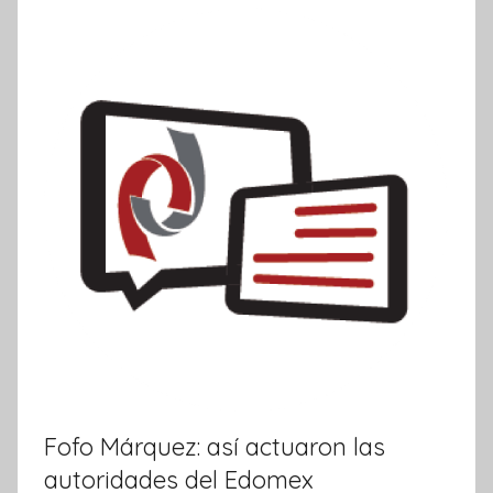
I
n
f
o
r
m
a
t
i
v
a
Fofo Márquez: así actuaron las
autoridades del Edomex