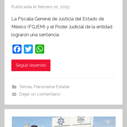
Publicada el
febrero 10, 2025
p
o
La Fiscalía General de Justicia del Estado de
r
México (FGJEM) y el Poder Judicial de la entidad
S
lograron una sentencia
í
n
F
T
W
t
a
w
h
e
c
itt
at
Seguir leyendo
s
i
e
er
s
s
b
A
Temas
,
Panorama Estatal
I
o
p
Dejar un comentario
n
o
p
f
k
o
r
m