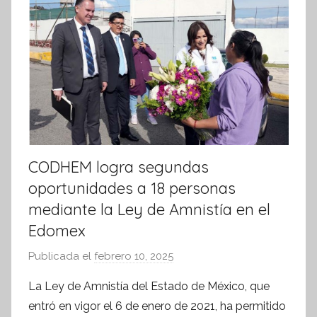
a
t
i
v
a
CODHEM logra segundas
oportunidades a 18 personas
mediante la Ley de Amnistía en el
Edomex
Publicada el
febrero 10, 2025
p
o
La Ley de Amnistía del Estado de México, que
r
entró en vigor el 6 de enero de 2021, ha permitido
S