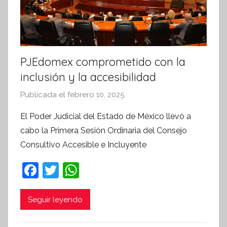
PJEdomex comprometido con la
inclusión y la accesibilidad
Publicada el
febrero 10, 2025
p
o
El Poder Judicial del Estado de México llevó a
r
cabo la Primera Sesión Ordinaria del Consejo
S
Consultivo Accesible e Incluyente
í
n
F
T
W
t
a
w
h
e
c
itt
at
Seguir leyendo
s
i
e
er
s
s