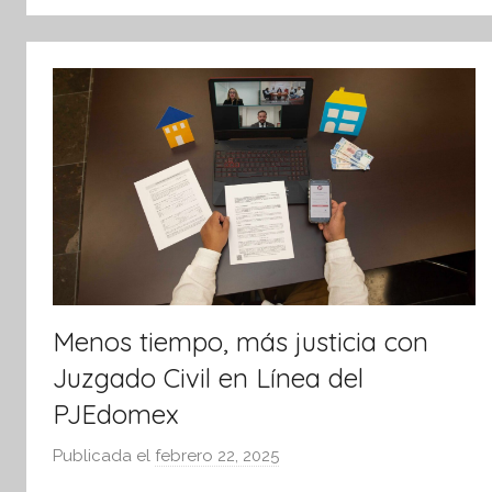
tsApp
Menos tiempo, más justicia con
Juzgado Civil en Línea del
PJEdomex
Publicada el
febrero 22, 2025
p
o