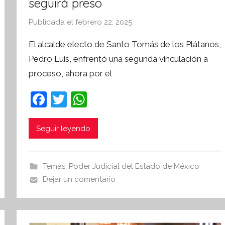
seguirá preso
Publicada el
febrero 22, 2025
p
o
El alcalde electo de Santo Tomás de los Plátanos,
r
Pedro Luis, enfrentó una segunda vinculación a
S
proceso, ahora por el
í
n
F
T
W
t
a
w
h
e
s
c
itt
at
Seguir leyendo
i
e
er
s
s
b
A
I
Temas
,
Poder Judicial del Estado de México
o
p
n
Dejar un comentario
o
p
f
o
k
r