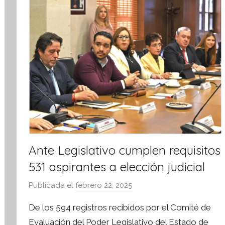
m
a
t
i
v
a
Ante Legislativo cumplen requisitos
531 aspirantes a elección judicial
Publicada el
febrero 22, 2025
p
o
De los 594 registros recibidos por el Comité de
r
Evaluación del Poder Legislativo del Estado de
S