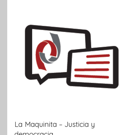
i
v
a
La Maquinita – Justicia y
democracia