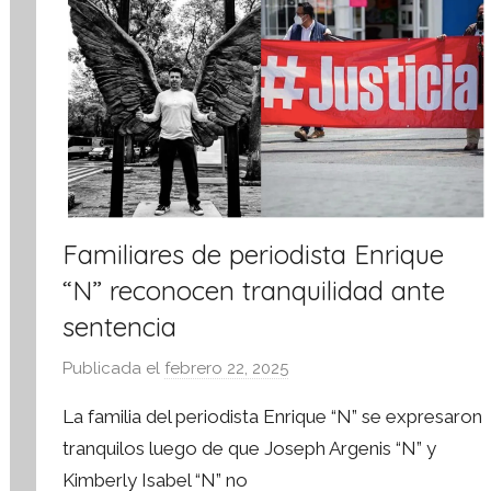
a
Familiares de periodista Enrique
“N” reconocen tranquilidad ante
sentencia
Publicada el
febrero 22, 2025
p
o
La familia del periodista Enrique “N” se expresaron
r
tranquilos luego de que Joseph Argenis “N” y
S
Kimberly Isabel “N” no
í