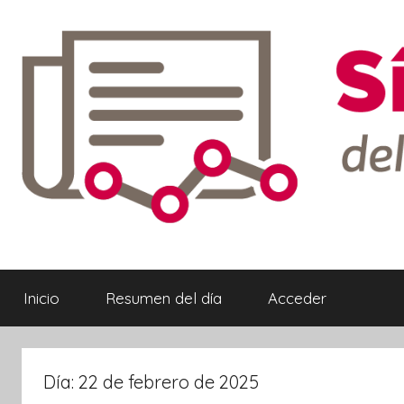
Saltar
al
contenido
Síntesis
Informativa
Inicio
Resumen del día
Acceder
ebook
Día:
22 de febrero de 2025
ter