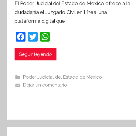
El Poder Judicial del Estado de México ofrece a la
r
ciudadanía el Juzgado Civil en Línea, una
S
plataforma digital que
í
n
F
T
W
t
a
w
h
e
s
c
itt
at
Seguir leyendo
i
e
er
s
s
b
A
I
Poder Judicial del Estado de México
o
p
n
Dejar un comentario
o
p
f
o
k
r
m
a
t