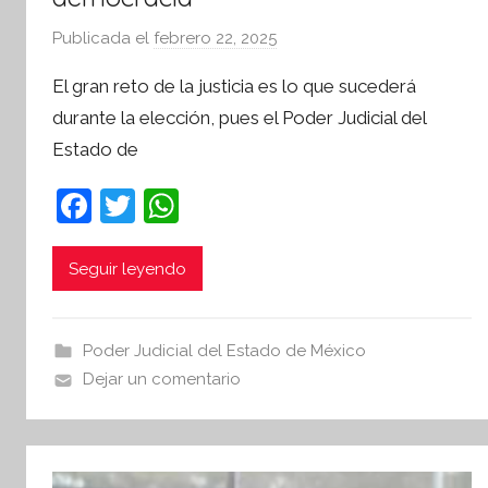
Publicada el
febrero 22, 2025
p
o
El gran reto de la justicia es lo que sucederá
r
durante la elección, pues el Poder Judicial del
S
Estado de
í
n
F
T
W
t
a
w
h
e
s
c
itt
at
Seguir leyendo
i
e
er
s
s
b
A
I
Poder Judicial del Estado de México
o
p
n
Dejar un comentario
o
p
f
o
k
r