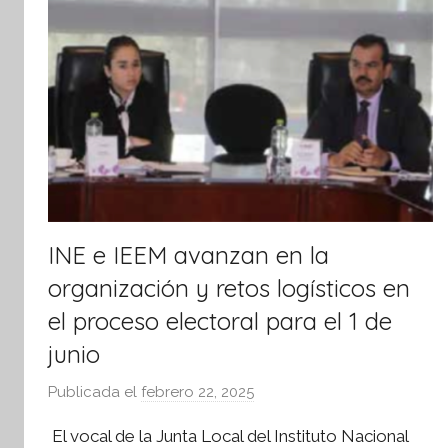
m
a
t
i
v
a
INE e IEEM avanzan en la
organización y retos logísticos en
el proceso electoral para el 1 de
junio
Publicada el
febrero 22, 2025
p
o
El vocal de la Junta Local del Instituto Nacional
r