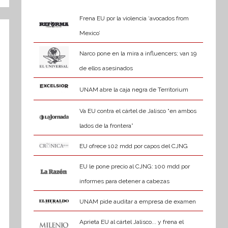
Frena EU por la violencia ‘avocados from
Mexico’
Narco pone en la mira a influencers; van 19
de ellos asesinados
UNAM abre la caja negra de Territorium
Va EU contra el cártel de Jalisco “en ambos
lados de la frontera”
EU ofrece 102 mdd por capos del CJNG
EU le pone precio al CJNG: 100 mdd por
informes para detener a cabezas
UNAM pide auditar a empresa de examen
Aprieta EU al cártel Jalisco... y frena el