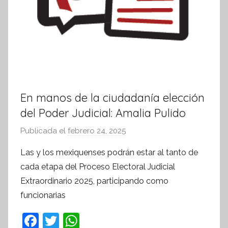
En manos de la ciudadanía elección
del Poder Judicial: Amalia Pulido
Publicada el
febrero 24, 2025
p
o
Las y los mexiquenses podrán estar al tanto de
r
cada etapa del Proceso Electoral Judicial
S
Extraordinario 2025, participando como
í
funcionarias
n
t
F
T
W
e