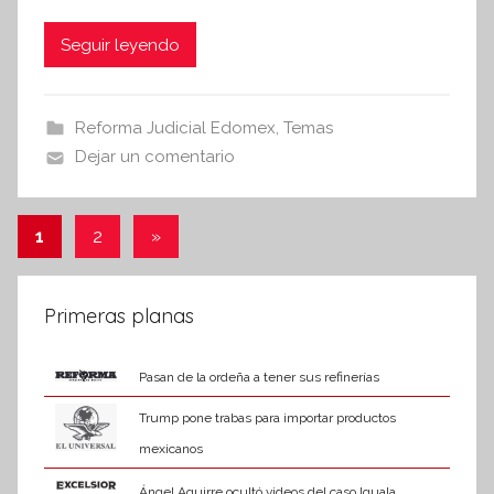
a
w
h
e
c
itt
at
Seguir leyendo
s
i
e
er
s
s
b
A
Reforma Judicial Edomex
,
Temas
I
o
p
Dejar un comentario
n
o
p
f
k
o
Paginación
Entradas
1
2
»
r
siguientes
de
m
a
entradas
Primeras planas
t
i
Pasan de la ordeña a tener sus refinerías
v
a
Trump pone trabas para importar productos
mexicanos
Ángel Aguirre ocultó videos del caso Iguala