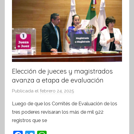
a
t
i
v
a
Elección de jueces y magistrados
avanza a etapa de evaluación
Publicada el
febrero 24, 2025
p
o
Luego de que los Comités de Evaluación de los
r
tres poderes revisaran los más de mil 922
S
registros que se
í
n