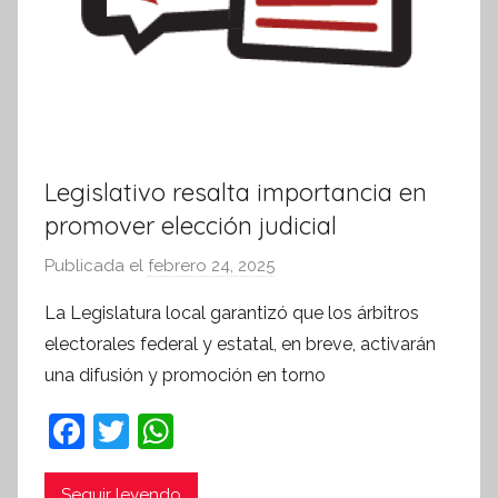
Legislativo resalta importancia en
promover elección judicial
Publicada el
febrero 24, 2025
p
o
La Legislatura local garantizó que los árbitros
r
electorales federal y estatal, en breve, activarán
S
una difusión y promoción en torno
í
n
F
T
W
t
a
w
h
e
Seguir leyendo
s