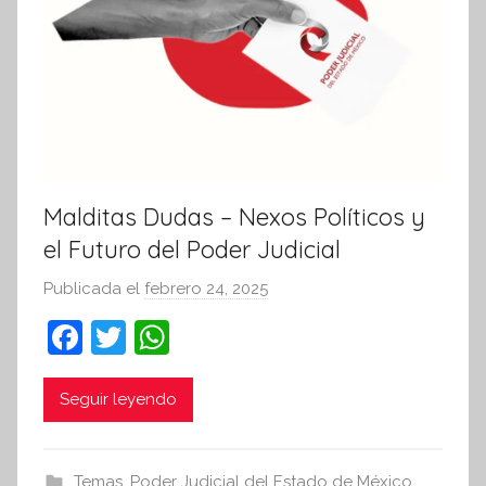
v
a
Malditas Dudas – Nexos Políticos y
el Futuro del Poder Judicial
Publicada el
febrero 24, 2025
p
o
F
T
W
r
a
w
h
S
c
itt
at
Seguir leyendo
í
n
e
er
s
t
b
A
Temas
,
Poder Judicial del Estado de México
e