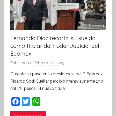
Fernando Díaz recorta su sueldo
como titular del Poder Judicial del
Edomex
Publicada el
febrero 24, 2025
p
o
Durante su paso en la presidencia del PJEdomex,
r
Ricardo Sodi Cuéllar percibió mensualmente 190
S
mil 171 pesos. El nuevo titular
í
n
F
T
W
t
a
w
h
e