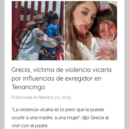
r
m
a
t
i
v
a
Grecia, víctima de violencia vicaría
por influencias de exregidor en
Tenancingo
Publicada el
febrero 24, 2025
p
o
“La violencia vicaria es lo peor que le puede
r
ocurrir a una madre, a una mujer”, dijo Grecia al
S
vivir con el padre
í