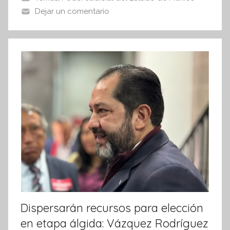
o
p
Dejar un comentario
s
o
p
i
k
s
I
n
f
o
r
m
a
t
i
v
a
Dispersarán recursos para elección
en etapa álgida: Vázquez Rodríguez