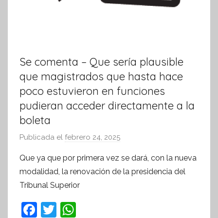
Se comenta – Que sería plausible
que magistrados que hasta hace
poco estuvieron en funciones
pudieran acceder directamente a la
boleta
Publicada el
febrero 24, 2025
p
o
Que ya que por primera vez se dará, con la nueva
r
modalidad, la renovación de la presidencia del
S
Tribunal Superior
í
n
F
T
W
t