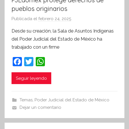
pueblos originarios
Publicada el
febrero 24, 2025
p
o
Desde su creación, la Sala de Asuntos Indígenas
r
del Poder Judicial del Estado de México ha
S
trabajado con un firme
í
n
F
T
W
t
a
w
h
e
c
itt
at
Seguir leyendo
s
i
e
er
s
s
b
A
Temas
,
Poder Judicial del Estado de México
I
o
p
Dejar un comentario
n
o
p
f
k
o