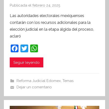
Publicada el
febrero 24, 2025
p
o
Las autoridades electorales mexiquenses
r
contarán con los recursos adicionales para la
S
elección judicial en la etapa álgida del proceso,
í
aclaró
n
t
F
T
W
e
a
w
h
s
c
itt
at
i
Seguir leyendo
s
e
er
s
I
b
A
Reforma Judicial Edomex
,
Temas
n
o
p
Dejar un comentario
f
o
p
o
r
k
m