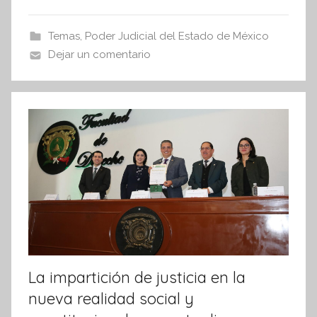
i
e
er
s
s
b
A
Temas
,
Poder Judicial del Estado de México
I
o
p
Dejar un comentario
n
o
p
f
k
o
r
m
a
t
i
v
a
La impartición de justicia en la
nueva realidad social y