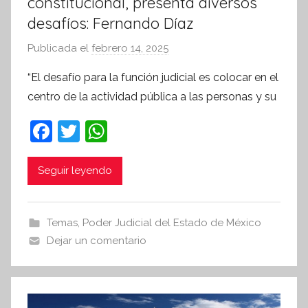
constitucional, presenta diversos
desafíos: Fernando Díaz
Publicada el
febrero 14, 2025
p
o
“El desafío para la función judicial es colocar en el
r
centro de la actividad pública a las personas y su
S
í
F
T
W
n
a
w
h
t
c
itt
at
Seguir leyendo
e
e
er
s
s
i
b
A
Temas
,
Poder Judicial del Estado de México
s
o
p
Dejar un comentario
I
o
p
n
k
f
o