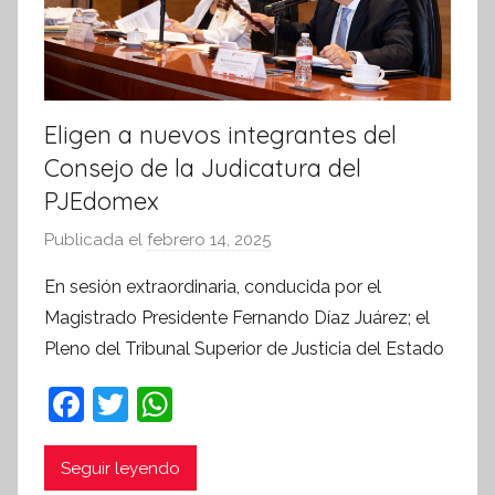
Eligen a nuevos integrantes del
Consejo de la Judicatura del
PJEdomex
Publicada el
febrero 14, 2025
p
o
En sesión extraordinaria, conducida por el
r
Magistrado Presidente Fernando Díaz Juárez; el
S
Pleno del Tribunal Superior de Justicia del Estado
í
n
F
T
W
t
a
w
h
e
c
itt
at
Seguir leyendo
s