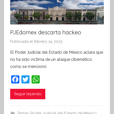
r
m
a
t
i
PJEdomex descarta hackeo
v
Publicada el
febrero 14, 2025
p
a
o
El Poder Judicial del Estado de México aclara que
r
no ha sido víctima de un ataque cibernético,
S
como se mencionó
í
n
F
T
W
t
a
w
h
e
c
itt
at
Seguir leyendo
s
i
e
er
s
s
b
A
Temas
,
Poder Judicial del Estado de México