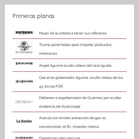
siguientes
de
a
t
entradas
Primeras planas
i
v
Pasan de la ordeña a tener sus refinerías
a
Trump pone trabas para importar productos
mexicanos
Ángel Aguirre ocultó videos del caso Iguala
Cae el ex gobernador Aguirre; ocultó videos de los
43, acusa FGR
Detienen a exgobernador de Guerrero por ocultar
evidencia de Ayotzinapa
Avanza con límites extracción de gas no
convencional; el fin, importar menos
Garantizan cero censura