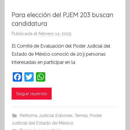
Para elección del PJEM 203 buscan
candidatura
Publicada el
febrero 14, 2025
p
o
El Comité de Evaluación del Poder Judicial del
r
Estado de México conoció de 203 personas
S
interesadas en participar en la
í
n
F
T
W
t
a
w
h
e
c
itt
at
Seguir leyendo
s
i
e
er
s
s
b
A
Reforma Judicial Edomex
,
Temas
,
Poder
I
o
p
Judicial del Estado de México
n