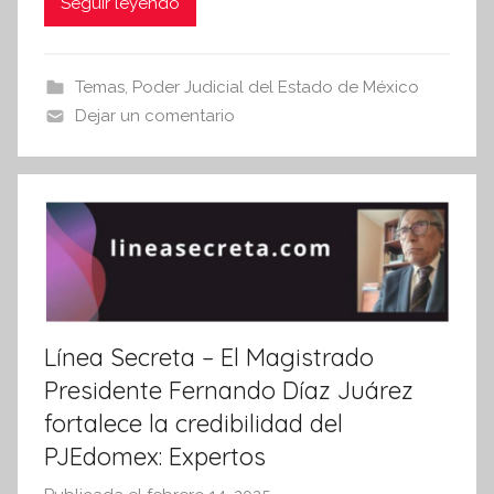
c
itt
at
Seguir leyendo
s
i
e
er
s
s
b
A
Temas
,
Poder Judicial del Estado de México
I
o
p
Dejar un comentario
n
o
p
f
k
o
r
m
a
t
i
v
Línea Secreta – El Magistrado
a
Presidente Fernando Díaz Juárez
fortalece la credibilidad del
PJEdomex: Expertos