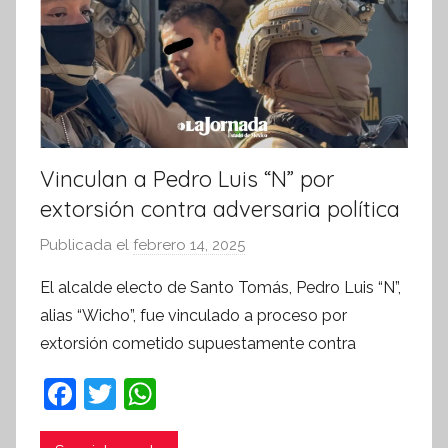
t
i
v
a
Vinculan a Pedro Luis “N” por
extorsión contra adversaria política
Publicada el
febrero 14, 2025
p
o
El alcalde electo de Santo Tomás, Pedro Luis “N”,
r
alias “Wicho”, fue vinculado a proceso por
S
extorsión cometido supuestamente contra
í
n
F
T
W
t
a
w
h
e