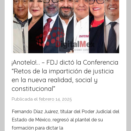
t
i
v
a
¡Anotelo!… – FDJ dictó la Conferencia
“Retos de la impartición de justicia
en la nueva realidad, social y
constitucional”
Publicada el
febrero 14, 2025
p
o
Fernando Díaz Juárez, titular del Poder Judicial del
r
Estado de México, regresó al plantel de su
S
formación para dictar la
í