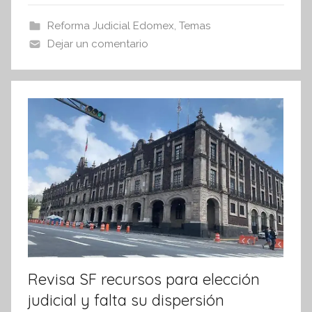
s
b
A
Reforma Judicial Edomex
,
Temas
I
o
p
Dejar un comentario
n
o
p
f
k
o
r
m
a
t
i
v
a
Revisa SF recursos para elección
judicial y falta su dispersión