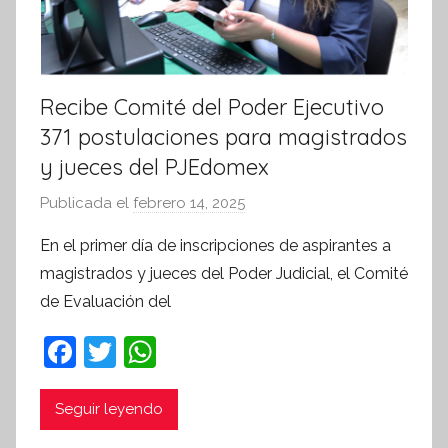
Recibe Comité del Poder Ejecutivo
371 postulaciones para magistrados
y jueces del PJEdomex
Publicada el
febrero 14, 2025
p
o
En el primer día de inscripciones de aspirantes a
r
magistrados y jueces del Poder Judicial, el Comité
S
de Evaluación del
í
n
F
T
W
t
a
w
h
e
c
itt
at
Seguir leyendo
s
i
e
er
s