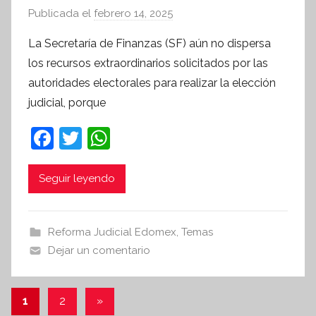
Publicada el
febrero 14, 2025
p
o
La Secretaría de Finanzas (SF) aún no dispersa
r
los recursos extraordinarios solicitados por las
S
autoridades electorales para realizar la elección
í
judicial, porque
n
t
F
T
W
e
a
w
h
s
c
itt
at
i
Seguir leyendo
s
e
er
s
I
b
A
Reforma Judicial Edomex
,
Temas
n
o
p
Dejar un comentario
f
o
p
o
r
k
Paginación
Entradas
1
2
»
m