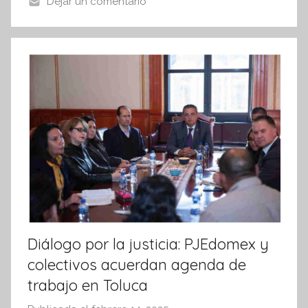
o
p
Dejar un comentario
f
k
o
r
m
a
t
i
v
a
Diálogo por la justicia: PJEdomex y
colectivos acuerdan agenda de
trabajo en Toluca