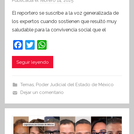
Publicada el
febrero 14, 2025
p
o
El reportero se suscribe a la voz generalizada de
r
los expertos cuando sostienen que resultó muy
S
saludable para la convivencia social que el
í
n
F
T
W
t
a
w
h
e
c
itt
at
Seguir leyendo
s
i
e
er
s
s
b
A
Temas
,
Poder Judicial del Estado de México
I
o
p
Dejar un comentario
n
o
p
f
k
o
r
m
a