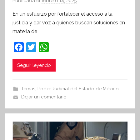
Publicada el
febrero 14, 2025
p
o
En un esfuerzo por fortalecer el acceso a la
r
justicia y dar voz a quienes buscan soluciones en
S
materia de
í
n
F
T
W
t
a
w
h
e
c
itt
at
Seguir leyendo
s
i
e
er
s
s
b
A
Temas
,
Poder Judicial del Estado de México
I
o
p
Dejar un comentario
n
o
p
f
k
o
r
m
a