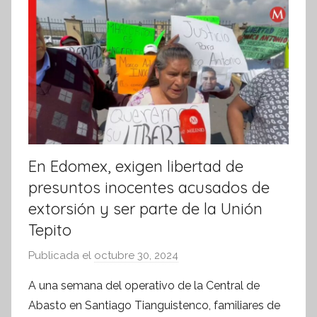
r
m
a
t
i
v
a
En Edomex, exigen libertad de
presuntos inocentes acusados de
extorsión y ser parte de la Unión
Tepito
Publicada el
octubre 30, 2024
p
o
A una semana del operativo de la Central de
r
Abasto en Santiago Tianguistenco, familiares de
S