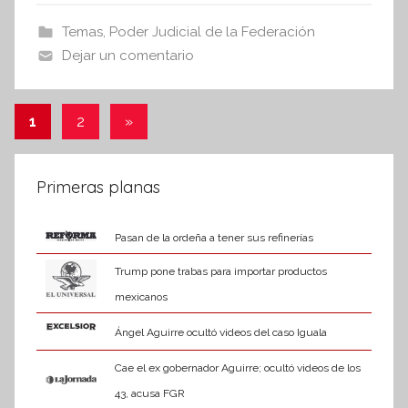
I
b
A
Temas
,
Poder Judicial de la Federación
n
o
p
Dejar un comentario
f
o
p
o
r
k
Paginación
Entradas
1
2
»
m
siguientes
de
a
t
entradas
Primeras planas
i
v
Pasan de la ordeña a tener sus refinerías
a
Trump pone trabas para importar productos
mexicanos
Ángel Aguirre ocultó videos del caso Iguala
Cae el ex gobernador Aguirre; ocultó videos de los
43, acusa FGR