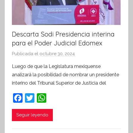
Descarta Sodi Presidencia interina
para el Poder Judicial Edomex
Publicada el
octubre 30, 2024
p
o
Luego de que la Legislatura mexiquense
r
analizará la posibilidad de nombrar un presidente
S
interino del Tribunal Superior de Justicia del
í
n
F
T
W
t
a
w
h
e
c
itt
at
Seguir leyendo
s
i
e
er
s
s