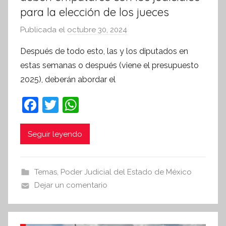
para la elección de los jueces
Publicada el
octubre 30, 2024
p
o
Después de todo esto, las y los diputados en
r
estas semanas o después (viene el presupuesto
S
2025), deberán abordar el
í
n
F
T
W
t
a
w
h
e
c
itt
at
Seguir leyendo
s
i
e
er
s
s
b
A
Temas
,
Poder Judicial del Estado de México
I
o
p
Dejar un comentario
n
o
p
f
k
o