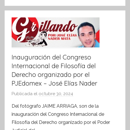
o
p
o
r
k
m
a
t
i
v
Inauguración del Congreso
a
Internacional de Filosofía del
Derecho organizado por el
PJEdomex – José Elías Nader
Publicada el
octubre 30, 2024
p
o
Del fotógrafo JAIME ARRIAGA, son de la
r
inauguración del Congreso Internacional de
S
Filosofía del Derecho organizado por el Poder
í