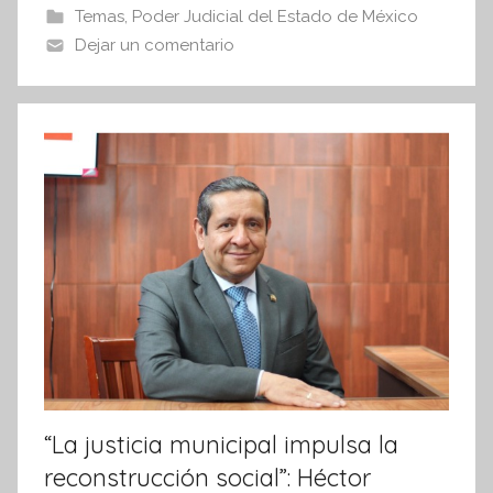
b
A
Temas
,
Poder Judicial del Estado de México
I
o
p
Dejar un comentario
n
o
p
f
k
o
r
m
a
t
i
v
a
“La justicia municipal impulsa la
reconstrucción social”: Héctor