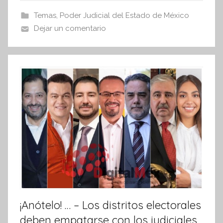
s
b
A
Temas
,
Poder Judicial del Estado de México
I
o
p
Dejar un comentario
n
o
p
f
k
o
r
m
a
t
i
v
a
¡Anótelo! … – Los distritos electorales
deben empatarse con los judiciales