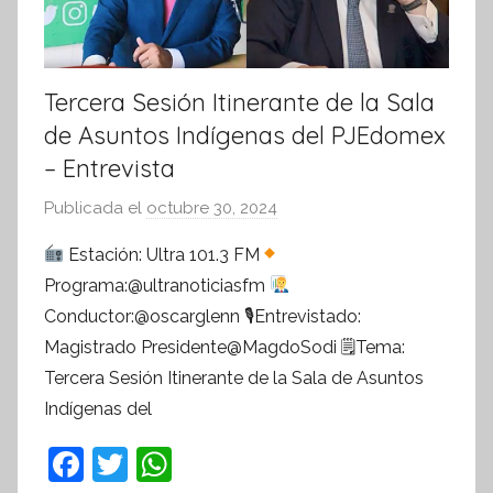
Tercera Sesión Itinerante de la Sala
de Asuntos Indígenas del PJEdomex
– Entrevista
Publicada el
octubre 30, 2024
p
o
Estación: Ultra 101.3 FM
r
Programa:@ultranoticiasfm
S
Conductor:@oscarglenn 🎙Entrevistado:
í
Magistrado Presidente@MagdoSodi 🗒Tema:
n
Tercera Sesión Itinerante de la Sala de Asuntos
t
Indígenas del
e
s
F
T
W
i