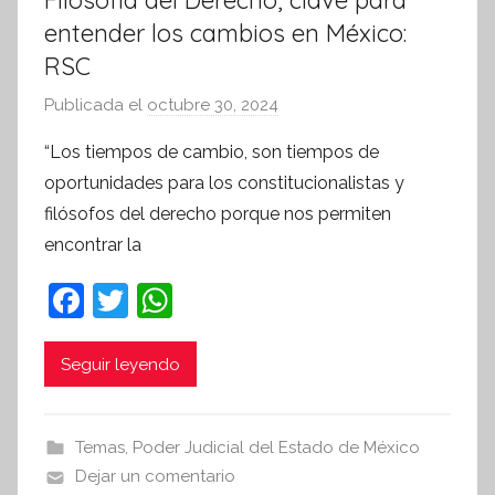
entender los cambios en México:
RSC
Publicada el
octubre 30, 2024
p
o
“Los tiempos de cambio, son tiempos de
r
oportunidades para los constitucionalistas y
S
filósofos del derecho porque nos permiten
í
encontrar la
n
t
F
T
W
e
a
w
h
s
c
itt
at
i
Seguir leyendo
s
e
er
s
I
b
A
Temas
,
Poder Judicial del Estado de México
n
o
p
Dejar un comentario
f