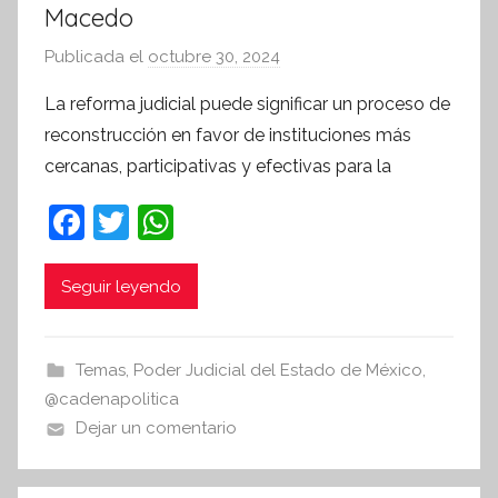
Macedo
Publicada el
octubre 30, 2024
p
o
La reforma judicial puede significar un proceso de
r
reconstrucción en favor de instituciones más
S
cercanas, participativas y efectivas para la
í
n
F
T
W
t
a
w
h
e
c
itt
at
Seguir leyendo
s
i
e
er
s
s
b
A
Temas
,
Poder Judicial del Estado de México
,
I
o
p
@cadenapolitica
n
o
p
Dejar un comentario
f
k
o
r