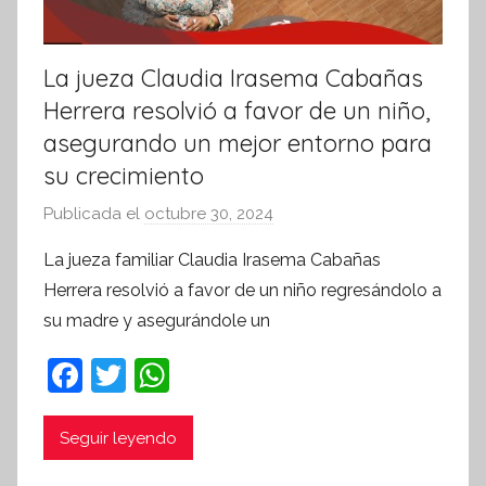
La jueza Claudia Irasema Cabañas
Herrera resolvió a favor de un niño,
asegurando un mejor entorno para
su crecimiento
Publicada el
octubre 30, 2024
p
o
La jueza familiar Claudia Irasema Cabañas
r
Herrera resolvió a favor de un niño regresándolo a
S
su madre y asegurándole un
í
n
F
T
W
t
a
w
h
e
c
itt
at
Seguir leyendo
s
i
e
er
s