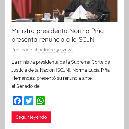
a
Ministra presidenta Norma Piña
presenta renuncia a la SCJN
Publicada el
octubre 30, 2024
p
o
La ministra presidenta de la Suprema Corte de
r
Justicia de la Nación (SCJN), Norma Lucía Piña
S
Hernández, presentó su renuncia ante
í
el Senado de
n
t
F
T
W
e
a
w
h
s
c
itt
at
i
Seguir leyendo
s
e
er
s