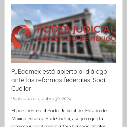
m
a
t
i
v
a
PJEdomex está abierto al diálogo
ante las reformas federales: Sodi
Cuellar
Publicada el
octubre 30, 2024
p
o
El presidente del Poder Judicial del Estado de
r
México, Ricardo Sodi Cuellar, aseguró que la
S
reforma judicial representará tiempos difíciles