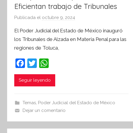
v
Eficientan trabajo de Tribunales
a
Publicada el
octubre 9, 2024
p
o
El Poder Judicial del Estado de México inauguró
r
los Tribunales de Alzada en Materia Penal para las
S
regiones de Toluca,
í
n
F
T
W
t
a
w
h
e
s
c
itt
at
Seguir leyendo
i
e
er
s
s
b
A
I
Temas
,
Poder Judicial del Estado de México
o
p
n
Dejar un comentario
o
p
f
o
k