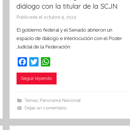
i
diálogo con la titular de la SCJN
v
Publicada el
octubre 9, 2024
p
a
o
El gobierno federal y el Senado abrieron un
r
espacio de diálogo e interlocución con el Poder
S
Judicial de la Federación
í
n
F
T
W
t
a
w
h
e
s
c
itt
at
Seguir leyendo
i
e
er
s
s
b
A
I
Temas
,
Panorama Nacional
o
p
n
Dejar un comentario
o
p
f
o
k