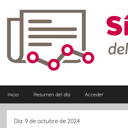
Saltar
al
contenido
Síntesis
Informativa
Inicio
Resumen del día
Acceder
ebook
Día:
9 de octubre de 2024
ter