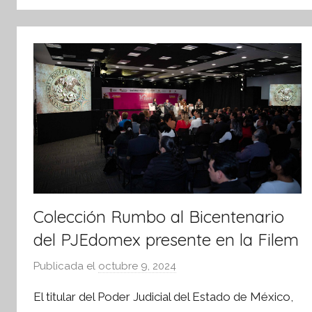
tsApp
Colección Rumbo al Bicentenario
del PJEdomex presente en la Filem
Publicada el
octubre 9, 2024
p
o
El titular del Poder Judicial del Estado de México,
r