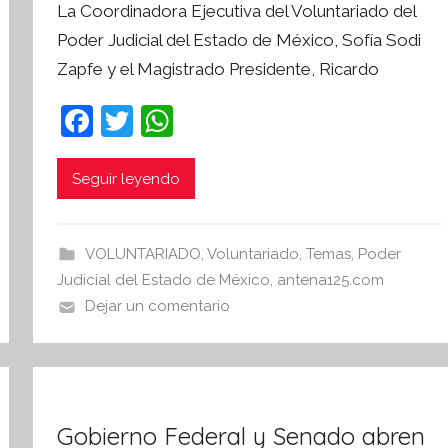
La Coordinadora Ejecutiva del Voluntariado del
r
Poder Judicial del Estado de México, Sofía Sodi
S
Zapfe y el Magistrado Presidente, Ricardo
í
n
F
T
W
t
a
w
h
e
s
c
itt
at
Seguir leyendo
i
e
er
s
s
b
A
I
VOLUNTARIADO
,
Voluntariado
,
Temas
,
Poder
o
p
n
Judicial del Estado de México
,
antena125.com
o
p
f
Dejar un comentario
o
k
r
m
a
Gobierno Federal y Senado abren
t