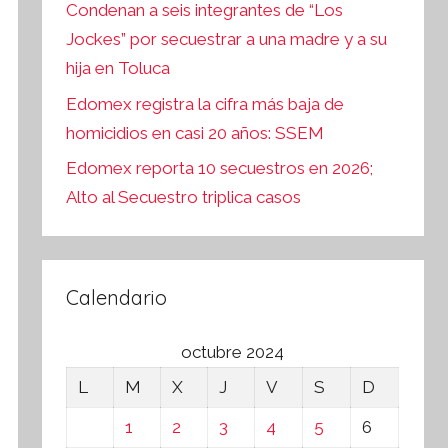
Condenan a seis integrantes de “Los
Jockes” por secuestrar a una madre y a su
hija en Toluca
Edomex registra la cifra más baja de
homicidios en casi 20 años: SSEM
Edomex reporta 10 secuestros en 2026;
Alto al Secuestro triplica casos
Calendario
octubre 2024
L
M
X
J
V
S
D
1
2
3
4
5
6