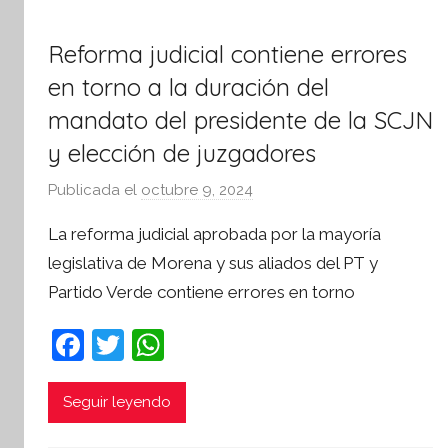
r
m
Reforma judicial contiene errores
a
t
en torno a la duración del
i
mandato del presidente de la SCJN
v
y elección de juzgadores
a
Publicada el
octubre 9, 2024
p
o
La reforma judicial aprobada por la mayoría
r
legislativa de Morena y sus aliados del PT y
S
Partido Verde contiene errores en torno
í
n
F
T
W
t
a
w
h
e
s
c
itt
at
Seguir leyendo
i
e
er
s