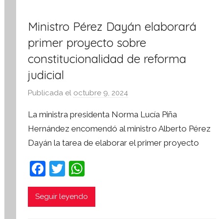
r
m
Ministro Pérez Dayán elaborará
a
t
primer proyecto sobre
i
constitucionalidad de reforma
v
judicial
a
Publicada el
octubre 9, 2024
p
o
La ministra presidenta Norma Lucía Piña
r
Hernández encomendó al ministro Alberto Pérez
S
Dayán la tarea de elaborar el primer proyecto
í
n
F
T
W
t
a
w
h
e
s
c
itt
at
Seguir leyendo
i
e
er
s