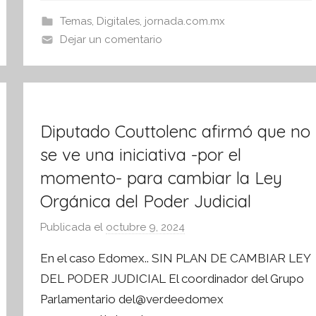
s
b
A
I
Temas
,
Digitales
,
jornada.com.mx
o
p
n
Dejar un comentario
o
p
f
o
k
r
m
Diputado Couttolenc afirmó que no
a
t
se ve una iniciativa -por el
i
momento- para cambiar la Ley
v
Orgánica del Poder Judicial
a
Publicada el
octubre 9, 2024
p
o
En el caso Edomex.. SIN PLAN DE CAMBIAR LEY
r
DEL PODER JUDICIAL El coordinador del Grupo
S
Parlamentario del@verdeedomex
í