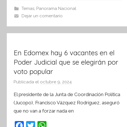
s
b
A
I
Temas
,
Panorama Nacional
o
p
n
Dejar un comentario
o
p
f
o
k
r
m
En Edomex hay 6 vacantes en el
a
t
Poder Judicial que se elegirán por
i
voto popular
v
a
Publicada el
octubre 9, 2024
p
o
El presidente de la Junta de Coordinación Política
r
(Jucopo), Francisco Vázquez Rodríguez, aseguró
S
que no van a forzar nada en
í
n
F
T
W
t