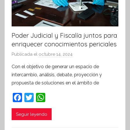
Poder Judicial y Fiscalía juntos para
enriquecer conocimientos periciales
Publicada el
octubre 14, 2024
p
o
Con el objetivo de generar un espacio de
r
intercambio, análisis, debate, proyección y
S
propuesta de soluciones en el ámbito de
í
n
F
T
W
t
a
w
h
e
c
itt
at
Seguir leyendo
s
i
e
er
s
s