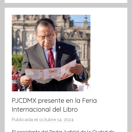
o
p
f
k
o
r
m
a
t
i
v
a
PJCDMX presente en la Feria
Internacional del Libro
Publicada el
octubre 14, 2024
p
o