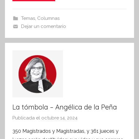
i
e
er
s
s
b
A
Temas
,
Columnas
I
o
p
Dejar un comentario
n
o
p
f
k
o
r
m
a
t
i
v
a
La tómbola – Angélica de la Peña
Publicada el
octubre 14, 2024
p
o
350 Magistrados y Magistradas, y 361 jueces y
r