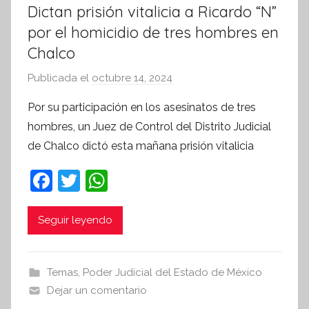
Dictan prisión vitalicia a Ricardo “N”
por el homicidio de tres hombres en
Chalco
Publicada el
octubre 14, 2024
p
o
Por su participación en los asesinatos de tres
r
hombres, un Juez de Control del Distrito Judicial
S
de Chalco dictó esta mañana prisión vitalicia
í
n
F
T
W
t
a
w
h
e
c
itt
at
Seguir leyendo
s
i
e
er
s
s
b
A
Temas
,
Poder Judicial del Estado de México
I
o
p
Dejar un comentario
n