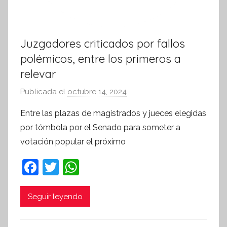
Juzgadores criticados por fallos
polémicos, entre los primeros a
relevar
Publicada el
octubre 14, 2024
p
o
Entre las plazas de magistrados y jueces elegidas
r
por tómbola por el Senado para someter a
S
votación popular el próximo
í
n
F
T
W
t
a
w
h
e
c
itt
at
Seguir leyendo
s
i
e
er
s
s