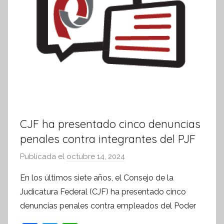
a
CJF ha presentado cinco denuncias
penales contra integrantes del PJF
Publicada el
octubre 14, 2024
p
o
En los últimos siete años, el Consejo de la
r
Judicatura Federal (CJF) ha presentado cinco
S
denuncias penales contra empleados del Poder
í
n