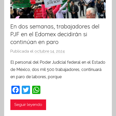
En dos semanas, trabajadores del
PJF en el Edomex decidirán si
continúan en paro
Publicada el
octubre 14, 2024
p
o
El personal del Poder Judicial federal en el Estado
r
de México, dos mil 500 trabajadores, continuará
S
en paro de labores, porque
í
n
F
T
W
t
a
w
h
e
c
itt
at
Seguir leyendo
s
i
e
er
s