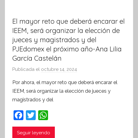
El mayor reto que deberá encarar el
IEEM, será organizar la elección de
jueces y magistrados y del
PJEdomex el próximo año-Ana Lilia
García Castelán
Publicada el
octubre 14, 2024
p
o
Por ahora, el mayor reto que deberá encarar el
r
IEEM, será organizar la elección de jueces y
S
magistrados y del
í
n
F
T
W
t
a
w
h
e
c
itt
at
Seguir leyendo
s