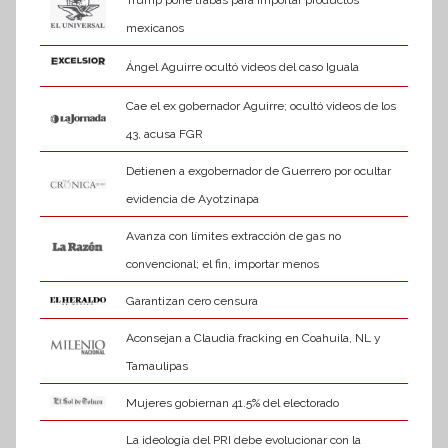
Trump pone trabas para importar productos
v
mexicanos
a
Ángel Aguirre ocultó videos del caso Iguala
Cae el ex gobernador Aguirre; ocultó videos de los
43, acusa FGR
Detienen a exgobernador de Guerrero por ocultar
evidencia de Ayotzinapa
Avanza con límites extracción de gas no
convencional; el fin, importar menos
Garantizan cero censura
Aconsejan a Claudia fracking en Coahuila, NL y
Tamaulipas
Mujeres gobiernan 41.5% del electorado
La ideología del PRI debe evolucionar con la