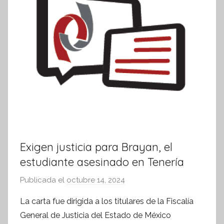
i
v
a
Exigen justicia para Brayan, el
estudiante asesinado en Tenería
Publicada el
octubre 14, 2024
p
o
La carta fue dirigida a los titulares de la Fiscalía
r
General de Justicia del Estado de México
S