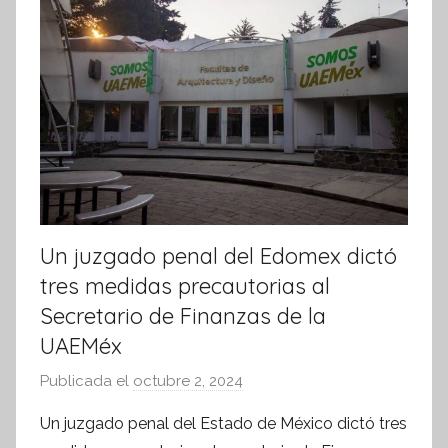
r
m
a
t
i
v
a
Un juzgado penal del Edomex dictó
tres medidas precautorias al
Secretario de Finanzas de la
UAEMéx
Publicada el
octubre 2, 2024
p
o
Un juzgado penal del Estado de México dictó tres
r