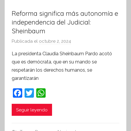
Reforma significa más autonomía e
independencia del Judicial:
Sheinbaum
Publicada el
octubre 2, 2024
p
o
La presidenta Claudia Sheinbaum Pardo acotó
r
que es demócrata, que en su mando se
S
respetarán los derechos humanos, se
í
garantizarán
n
t
F
T
W
e
a
w
h
s
c
itt
at
i
Seguir leyendo
s
e
er
s
I
b
A