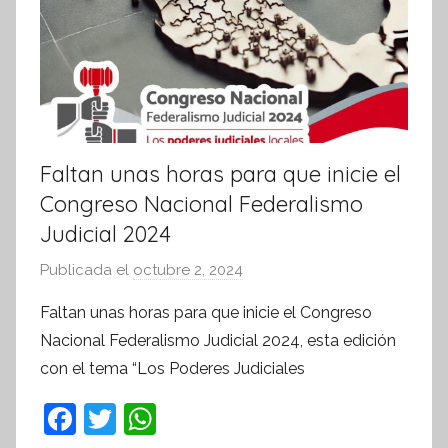
Faltan unas horas para que inicie el
Congreso Nacional Federalismo
Judicial 2024
Publicada el
octubre 2, 2024
p
o
Faltan unas horas para que inicie el Congreso
r
Nacional Federalismo Judicial 2024, esta edición
S
con el tema “Los Poderes Judiciales
í
n
F
T
W
t