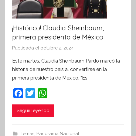
v
a
¡Histórico! Claudia Sheinbaum,
primera presidenta de México
Publicada el
octubre 2, 2024
p
o
Este martes, Claudia Sheinbaum Pardo marcó la
r
historia de nuestro país al convertirse en la
S
primera presidenta de México. “Es
í
n
F
T
W
t
a
w
h
e
c
itt
at
Seguir leyendo
s
i
e
er
s
s
b
A
Temas
,
Panorama Nacional
I