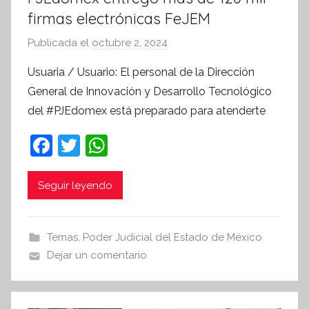
firmas electrónicas FeJEM
Publicada el
octubre 2, 2024
p
o
Usuaria / Usuario: El personal de la Dirección
r
General de Innovación y Desarrollo Tecnológico
S
del #PJEdomex está preparado para atenderte
í
n
F
T
W
t
a
w
h
e
c
itt
at
Seguir leyendo
s
i
e
er
s
s
b
A
Temas
,
Poder Judicial del Estado de México
I
o
p
Dejar un comentario
n
o
p
f
k
o