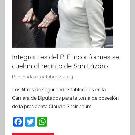
Integrantes del PJF inconformes se
cuelan al recinto de San Lázaro
Publicada el
octubre 2, 2024
p
o
Los filtros de seguridad establecidos en la
r
Cámara de Diputados para la toma de posesión
S
de la presidenta Claudia Sheinbaum
í
n
F
T
W
t
a
w
h
e