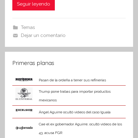
c
itt
at
Seguir leyendo
s
i
e
er
s
s
b
A
Temas
I
o
p
Dejar un comentario
n
o
p
f
k
o
r
Primeras planas
m
a
Pasan de la ordeña a tener sus refinerías
t
Trump pone trabas para importar productos
i
mexicanos
v
a
Ángel Aguirre ocultó videos del caso Iguala
Cae el ex gobernador Aguirre; ocultó videos de los
43, acusa FGR