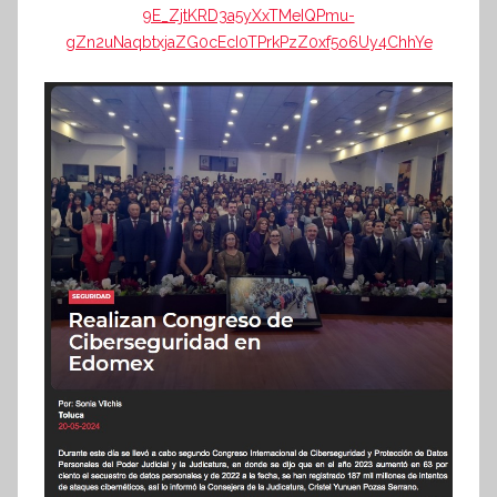
9E_ZjtKRD3a5yXxTMeIQPmu-
gZn2uNaqbtxjaZG0cEcI0TPrkPzZ0xf5o6Uy4ChhYe