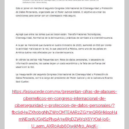
https://asisucede.com.mx/presentan-cifras-de-ataques-
ciberneticos-en-congreso-internacional-de-
ciberseguridad-y-proteccion-de-datos-personales/?
fbclid=IwZXh0bgNhZW0CMTEAAR2ZG73nQR6HklqoH4
mNEqnNJG9lSzPlypA3w8IgDZjAYqX6Y7OaI-Io6-
U_aem_AXR0Asb6OjwjkMr0_A9qK-