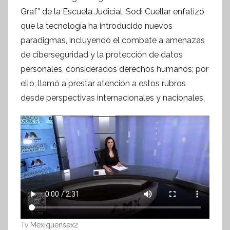
f
Graf” de la Escuela Judicial, Sodi Cuellar enfatizó
o
que la tecnología ha introducido nuevos
r
paradigmas, incluyendo el combate a amenazas
m
de ciberseguridad y la protección de datos
a
personales, considerados derechos humanos; por
t
ello, llamó a prestar atención a estos rubros
i
desde perspectivas internacionales y nacionales.
v
a
Tv Mexiquensex2