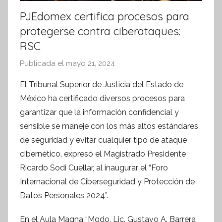
PJEdomex certifica procesos para
protegerse contra ciberataques:
RSC
Publicada el
mayo 21, 2024
p
o
El Tribunal Superior de Justicia del Estado de
r
México ha certificado diversos procesos para
S
garantizar que la información confidencial y
í
sensible se maneje con los más altos estándares
n
de seguridad y evitar cualquier tipo de ataque
t
cibernético, expresó el Magistrado Presidente
e
s
Ricardo Sodi Cuellar, al inaugurar el “Foro
i
Internacional de Ciberseguridad y Protección de
s
Datos Personales 2024”.
I
n
En el Aula Magna “Mgdo. Lic. Gustavo A. Barrera