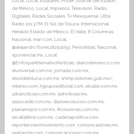
Local
,
Local
,
Estatales
,
Poder Judicial del Estado
r
k
de México
,
Local
,
Impresos
,
Televisión
,
Radio
,
m
Digitales
,
Redes Sociales
,
Tv Mexiquense
,
Ultra
a
Radio 101.3 FM
,
El Sol de Toluca
,
Internacional
,
t
Heraldo Estado de México
,
El Valle
,
8 Columnas
,
i
Nacional
,
msn.com
,
Local
,
v
@alejandro.flores.18294053
,
Periodistas
,
Nacional
,
a
xponencial.mx
,
Local
,
@EnfoqueAlternativoNoticias
,
diariodemexico.com
,
eluniversal.com.mx
,
jornada.com.mx
,
elsoldetoluca.com.mx
,
smmp.edomex.gob.mx/
,
milenio.com
,
hgrupoeditorial.com
,
elvalle.com.mx
,
ultranoticias.com.mx
,
adnoticias.mx
,
asisucede.com.mx
,
diarioevolucion.com.mx
,
planamayor.com.mx
,
8columnas.com.mx
,
lacallelibre.com.mx
,
cadenapolitica.com
,
reporterosenmovimiento.com
,
comunicadores.mx
,
lasillarota.com
,
comunicacionxxi.com.mx
,