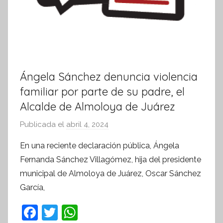
Ángela Sánchez denuncia violencia
familiar por parte de su padre, el
Alcalde de Almoloya de Juárez
Publicada el
abril 4, 2024
p
o
En una reciente declaración pública, Ángela
r
Fernanda Sánchez Villagómez, hija del presidente
S
municipal de Almoloya de Juárez, Oscar Sánchez
í
García,
n
t
F
T
W
e