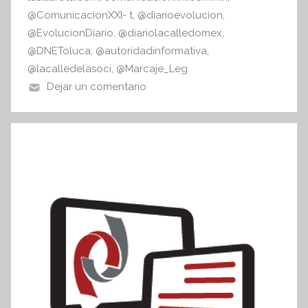
@ComunicacionXXI- t
,
@diarioevolucion
,
@EvolucionDiario
,
@diariolacalledomex
,
@DNEToluca
,
@autoridadinformativa
,
@lacalledelasoci
,
@Marcaje_Leg
Dejar un comentario