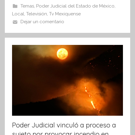
b
A
Temas
,
Poder Judicial del Estado de México
,
I
o
p
Local
,
Televisión
,
Tv Mexiquense
n
o
p
Dejar un comentario
f
k
o
r
m
a
t
i
v
a
Poder Judicial vinculó a proceso a
sujeto por provocar incendio en