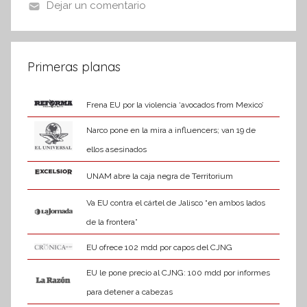
o
p
Dejar un comentario
f
k
o
r
m
Primeras planas
a
t
Frena EU por la violencia ‘avocados from Mexico’
i
Narco pone en la mira a influencers; van 19 de
v
ellos asesinados
a
UNAM abre la caja negra de Territorium
Va EU contra el cártel de Jalisco “en ambos lados
de la frontera”
EU ofrece 102 mdd por capos del CJNG
EU le pone precio al CJNG: 100 mdd por informes
para detener a cabezas