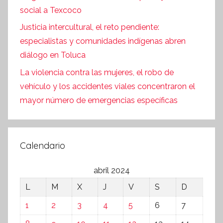
social a Texcoco
Justicia intercultural, el reto pendiente:
especialistas y comunidades indígenas abren
diálogo en Toluca
La violencia contra las mujeres, el robo de
vehículo y los accidentes viales concentraron el
mayor número de emergencias específicas
Calendario
abril 2024
L
M
X
J
V
S
D
1
2
3
4
5
6
7