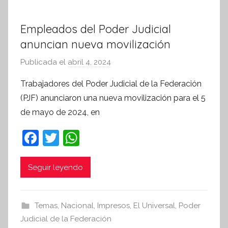
Empleados del Poder Judicial
anuncian nueva movilización
Publicada el
abril 4, 2024
p
o
Trabajadores del Poder Judicial de la Federación
r
(PJF) anunciaron una nueva movilización para el 5
S
de mayo de 2024, en
í
n
F
T
W
t
a
w
h
e
c
itt
at
Seguir leyendo
s
i
e
er
s
s
b
A
Temas
,
Nacional
,
Impresos
,
El Universal
,
Poder
I
o
p
Judicial de la Federación
n