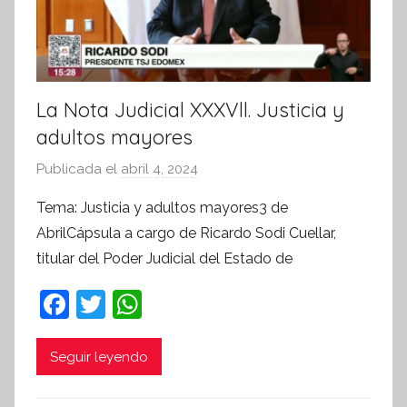
La Nota Judicial XXXVll. Justicia y
adultos mayores
Publicada el
abril 4, 2024
p
o
Tema: Justicia y adultos mayores3 de
r
AbrilCápsula a cargo de Ricardo Sodi Cuellar,
S
titular del Poder Judicial del Estado de
í
n
F
T
W
t
a
w
h
e
c
itt
at
Seguir leyendo
s
i
e
er
s
s