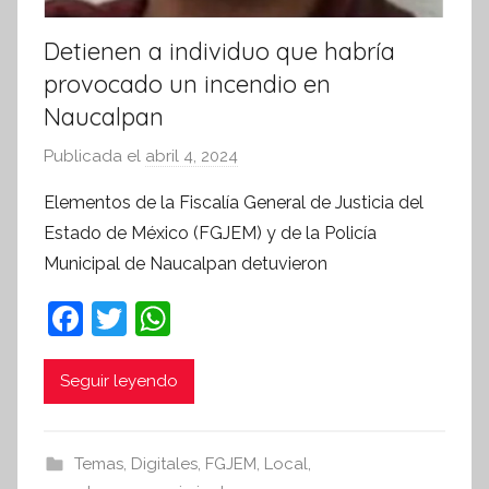
Detienen a individuo que habría
provocado un incendio en
Naucalpan
Publicada el
abril 4, 2024
p
o
Elementos de la Fiscalía General de Justicia del
r
Estado de México (FGJEM) y de la Policía
S
Municipal de Naucalpan detuvieron
í
n
F
T
W
t
a
w
h
e
c
itt
at
Seguir leyendo
s
i
e
er
s
s
b
A
Temas
,
Digitales
,
FGJEM
,
Local
,
I