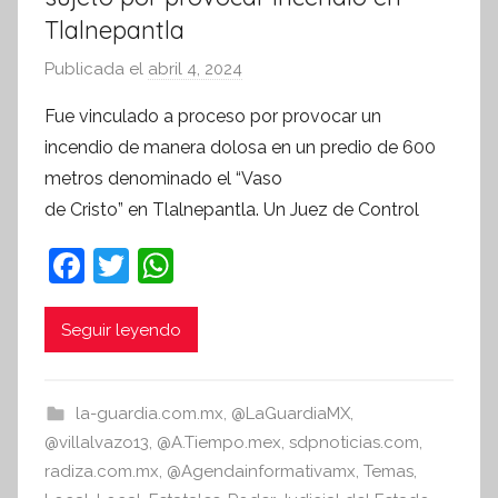
Tlalnepantla
Publicada el
abril 4, 2024
p
o
Fue vinculado a proceso por provocar un
r
incendio de manera dolosa en un predio de 600
S
metros denominado el “Vaso
í
de Cristo” en Tlalnepantla. Un Juez de Control
n
t
F
T
W
e
a
w
h
s
c
itt
at
i
Seguir leyendo
s
e
er
s
I
b
A
la-guardia.com.mx
,
@LaGuardiaMX
,
n
o
p
@villalvazo13
,
@A.Tiempo.mex
,
sdpnoticias.com
,
f
o
p
radiza.com.mx
,
@Agendainformativamx
,
Temas
,
o