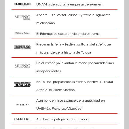
UNAM pide auditar a empresa de examen
Aprieta EU al cártel Jalisco... y frena el aguacate
michoacano
El Edomex es sexto en violencia extrema
Preparan la feria y festival cultural del alfeñique
más grande de la historia de Toluca
En el estado ya levantan la mano por candidaturas
independientes
En Toluca, preparamos la Feria y Festival Cultural
Alfeñique 2026: Moreno
Aún por definirse alcance de la gratuidad en
UAEMéx: Francisco Vázquez
Alto Lerma peligra por inundación