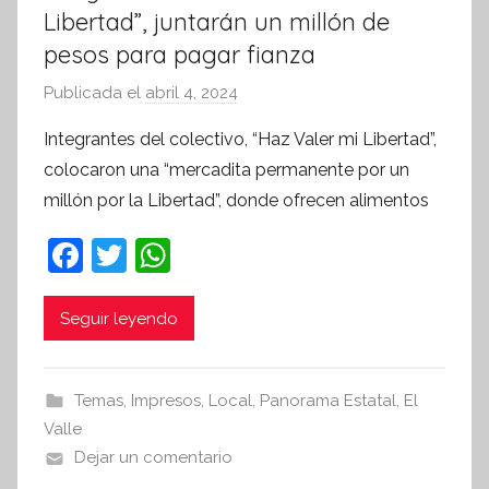
Libertad”, juntarán un millón de
pesos para pagar fianza
Publicada el
abril 4, 2024
p
o
Integrantes del colectivo, “Haz Valer mi Libertad”,
r
colocaron una “mercadita permanente por un
S
millón por la Libertad”, donde ofrecen alimentos
í
n
F
T
W
t
a
w
h
e
c
itt
at
Seguir leyendo
s
i
e
er
s
s
b
A
Temas
,
Impresos
,
Local
,
Panorama Estatal
,
El
I
o
p
Valle
n
o
p
Dejar un comentario
f