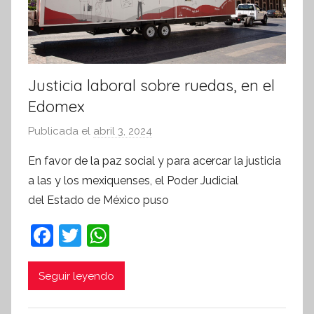
Justicia laboral sobre ruedas, en el
Edomex
Publicada el
abril 3, 2024
p
o
En favor de la paz social y para acercar la justicia
r
a las y los mexiquenses, el Poder Judicial
S
del Estado de México puso
í
n
F
T
W
t
a
w
h
e
c
itt
at
Seguir leyendo
s
i
e
er
s
s