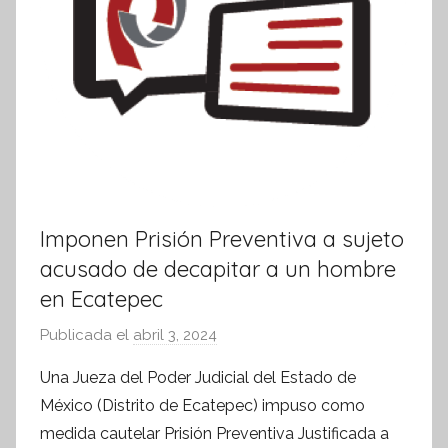
Imponen Prisión Preventiva a sujeto
acusado de decapitar a un hombre
en Ecatepec
Publicada el
abril 3, 2024
p
o
Una Jueza del Poder Judicial del Estado de
r
México (Distrito de Ecatepec) impuso como
S
medida cautelar Prisión Preventiva Justificada a
í