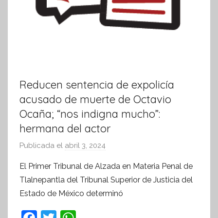
Reducen sentencia de expolicía
acusado de muerte de Octavio
Ocaña; “nos indigna mucho”:
hermana del actor
Publicada el
abril 3, 2024
p
o
El Primer Tribunal de Alzada en Materia Penal de
r
Tlalnepantla del Tribunal Superior de Justicia del
S
Estado de México determinó
í
n
F
T
W