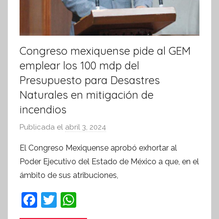
Congreso mexiquense pide al GEM
emplear los 100 mdp del
Presupuesto para Desastres
Naturales en mitigación de
incendios
Publicada el
abril 3, 2024
p
o
El Congreso Mexiquense aprobó exhortar al
r
Poder Ejecutivo del Estado de México a que, en el
S
ámbito de sus atribuciones,
í
n
F
T
W
t
a
w
h
e