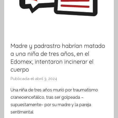
Madre y padrastro habrían matado
a una niña de tres años, en el
Edomex; intentaron incinerar el
cuerpo
Publicada el
abril 3, 2024
p
o
Una niña de tres años murió por traumatismo
r
craneoencefálico, tras ser golpeada –
S
supuestamente– por su madre y la pareja
í
sentimental
n