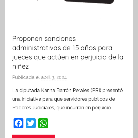
Proponen sanciones
administrativas de 15 años para
jueces que actúen en perjuicio de la
niñez
Publicada el
abril 3, 2024
p
o
La diputada Karina Barrón Perales (PRI) presentó
r
una iniciativa para que servidores públicos de
S
Poderes Judiciales, que incurran en perjuicio
í
n
F
T
W
t
a
w
h
e