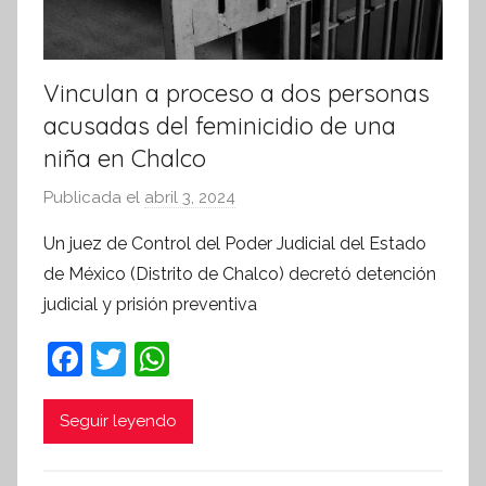
Vinculan a proceso a dos personas
acusadas del feminicidio de una
niña en Chalco
Publicada el
abril 3, 2024
p
o
Un juez de Control del Poder Judicial del Estado
r
de México (Distrito de Chalco) decretó detención
S
judicial y prisión preventiva
í
n
F
T
W
t
a
w
h
e
c
itt
at
Seguir leyendo
s
i
e
er
s
s