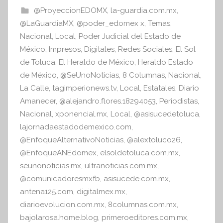
b
A
@ProyeccionEDOMX
,
la-guardia.com.mx
,
I
o
p
@LaGuardiaMX
,
@poder_edomex x
,
Temas
,
n
o
p
Nacional
,
Local
,
Poder Judicial del Estado de
f
México
,
Impresos
,
Digitales
,
Redes Sociales
,
El Sol
k
o
de Toluca
,
El Heraldo de México
,
Heraldo Estado
r
de México
,
@SeUnoNoticias
,
8 Columnas
,
Nacional
,
m
La Calle
,
tagimperionews.tv
,
Local
,
Estatales
,
Diario
a
Amanecer
,
@alejandro.flores.18294053
,
Periodistas
,
t
Nacional
,
xponencial.mx
,
Local
,
@asisucedetoluca
,
i
lajornadaestadodemexico.com
,
v
@EnfoqueAlternativoNoticias
,
@alextoluco26
,
a
@EnfoqueANEdomex
,
elsoldetoluca.com.mx
,
seunonoticias.mx
,
ultranoticias.com.mx
,
@comunicadoresmxfb
,
asisucede.com.mx
,
antena125.com
,
digitalmex.mx
,
diarioevolucion.com.mx
,
8columnas.com.mx
,
bajolarosa.home.blog
,
primeroeditores.com.mx
,