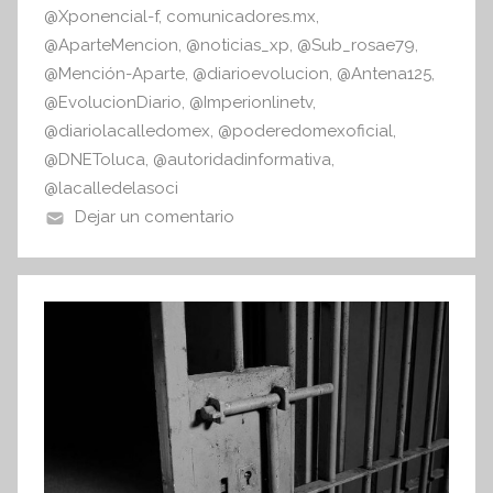
@Xponencial-f
,
comunicadores.mx
,
@AparteMencion
,
@noticias_xp
,
@Sub_rosae79
,
@Mención-Aparte
,
@diarioevolucion
,
@Antena125
,
@EvolucionDiario
,
@Imperionlinetv
,
@diariolacalledomex
,
@poderedomexoficial
,
@DNEToluca
,
@autoridadinformativa
,
@lacalledelasoci
Dejar un comentario