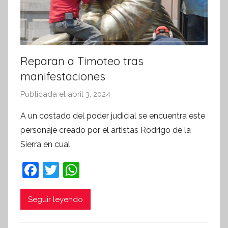
Reparan a Timoteo tras
manifestaciones
Publicada el
abril 3, 2024
p
o
A un costado del poder judicial se encuentra este
r
personaje creado por el artistas Rodrigo de la
S
Sierra en cual
í
n
F
T
W
t
a
w
h
e
c
itt
at
Seguir leyendo
s
i
e
er
s
s