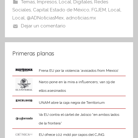
b
A
Temas
,
Impresos
,
Local
,
Digitales
,
Redes
I
o
p
Sociales
,
Capital Estado de México
,
FGJEM
,
Local
,
n
o
p
Local
,
@ADNoticiasMex
,
adnoticias.mx
f
Dejar un comentario
k
o
r
m
a
Primeras planas
t
i
Frena EU por la violencia ‘avocados from Mexico’
v
Narco pone en la mira a influencers; van 19 de
a
ellos asesinados
UNAM abre la caja negra de Territorium
Va EU contra el cártel de Jalisco “en ambos lados
de la frontera”
EU ofrece 102 mdd por capos del CJNG