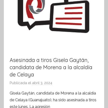
Asesinada a tiros Gisela Gaytán,
candidata de Morena a la alcaldía
de Celaya
Publicada el
abril 3, 2024
p
o
Gisela Gaytán, candidata de Morena a la alcaldía
r
de Celaya (Guanajuato), ha sido asesinada a tiros
S
este lunes. La agresión