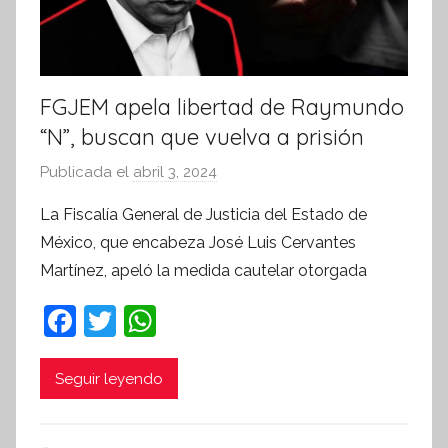
FGJEM apela libertad de Raymundo
“N”, buscan que vuelva a prisión
Publicada el
abril 3, 2024
p
o
La Fiscalía General de Justicia del Estado de
r
México, que encabeza José Luis Cervantes
S
Martínez, apeló la medida cautelar otorgada
í
n
F
T
W
t
a
w
h
e
c
itt
at
Seguir leyendo
s
i
e
er
s
s