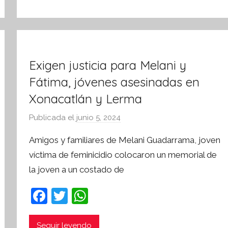
Exigen justicia para Melani y
Fátima, jóvenes asesinadas en
Xonacatlán y Lerma
Publicada el
junio 5, 2024
p
o
Amigos y familiares de Melani Guadarrama, joven
r
víctima de feminicidio colocaron un memorial de
S
la joven a un costado de
í
n
F
T
W
t
a
w
h
e
s
Seguir leyendo