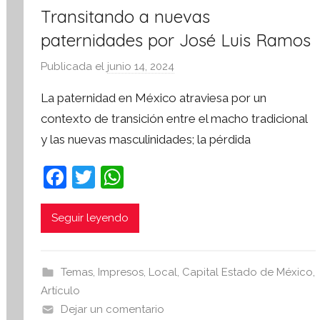
Transitando a nuevas
paternidades por José Luis Ramos
Publicada el
junio 14, 2024
p
o
La paternidad en México atraviesa por un
r
contexto de transición entre el macho tradicional
S
y las nuevas masculinidades; la pérdida
í
n
F
T
W
t
a
w
h
e
s
c
itt
at
Seguir leyendo
i
e
er
s
s
b
A
I
Temas
,
Impresos
,
Local
,
Capital Estado de México
,
o
p
n
Artículo
o
p
f
Dejar un comentario