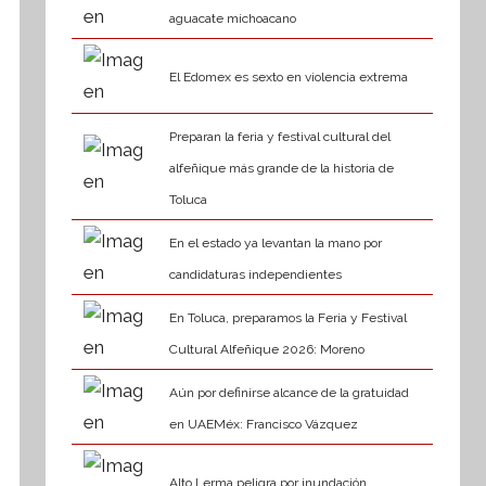
aguacate michoacano
El Edomex es sexto en violencia extrema
Preparan la feria y festival cultural del
alfeñique más grande de la historia de
Toluca
En el estado ya levantan la mano por
candidaturas independientes
En Toluca, preparamos la Feria y Festival
Cultural Alfeñique 2026: Moreno
Aún por definirse alcance de la gratuidad
en UAEMéx: Francisco Vázquez
Alto Lerma peligra por inundación