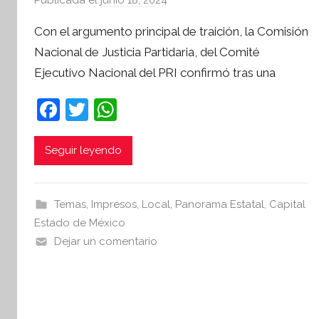
o
Con el argumento principal de traición, la Comisión
r
Nacional de Justicia Partidaria, del Comité
S
Ejecutivo Nacional del PRI confirmó tras una
í
n
F
T
W
t
a
w
h
e
s
c
itt
at
Seguir leyendo
i
e
er
s
s
b
A
I
Temas
,
Impresos
,
Local
,
Panorama Estatal
,
Capital
o
p
n
Estado de México
o
p
f
Dejar un comentario
o
k
r
m
a