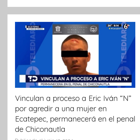
t
i
v
a
Vinculan a proceso a Eric Iván “N”
por agredir a una mujer en
Ecatepec, permanecerá en el penal
de Chiconautla