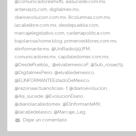
@comunicadoresmxfb
,
asisucede.com.mx
,
antena125.com
,
digitalmex.mx
,
diarioevolucion.com.mx
,
8columnas.com.mx
,
lacallelibre.com.mx
,
desdepuebla.com
,
marcajelegislativo.com
,
cadenapolitica.com
,
bajolarosa.home.blog
,
primeroeditores.com.mx
,
elinformante.mx
,
@UniRadio997FM
,
comunicadores.mx
,
capitaledomex.com.mx
,
@DesdePuebla_
,
@elvallemexicoF
,
@Sub_rosae79
,
@DigitalmexPerio
,
@elvalledemexico
,
@ELINFORMANTEEstadoDeMexico
,
@razonaactuanoticias- f
,
@diarioevolucion
,
@Asi_sucede
,
@EvolucionDiario
,
@diariolacalledomex
,
@ElInformanteMX
,
@lacalledelasoci
,
@Marcaje_Leg
Dejar un comentario