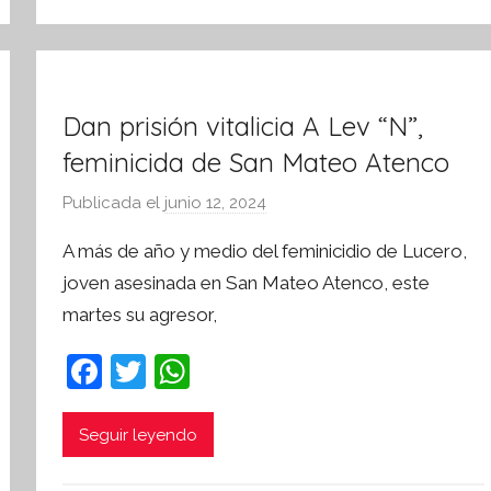
o
k
r
m
a
Dan prisión vitalicia A Lev “N”,
t
i
feminicida de San Mateo Atenco
v
Publicada el
junio 12, 2024
p
a
o
A más de año y medio del feminicidio de Lucero,
r
joven asesinada en San Mateo Atenco, este
S
martes su agresor,
í
n
F
T
W
t
a
w
h
e
s
c
itt
at
Seguir leyendo
i
e
er
s
s