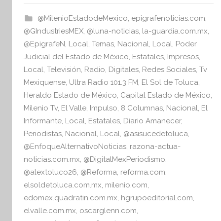
s
b
A
I
@MilenioEstadodeMexico
,
epigrafenoticias.com
,
o
p
n
@GIndustriesMEX
,
@luna-noticias
,
la-guardia.com.mx
,
o
p
f
@EpigrafeN
,
Local
,
Temas
,
Nacional
,
Local
,
Poder
o
Judicial del Estado de México
,
Estatales
,
Impresos
,
k
r
Local
,
Televisión
,
Radio
,
Digitales
,
Redes Sociales
,
Tv
m
Mexiquense
,
Ultra Radio 101.3 FM
,
El Sol de Toluca
,
a
Heraldo Estado de México
,
Capital Estado de México
,
t
Milenio Tv
,
El Valle
,
Impulso
,
8 Columnas
,
Nacional
,
El
i
Informante
,
Local
,
Estatales
,
Diario Amanecer
,
v
Periodistas
,
Nacional
,
Local
,
@asisucedetoluca
,
a
@EnfoqueAlternativoNoticias
,
razona-actua-
noticias.com.mx
,
@DigitalMexPeriodismo
,
@alextoluco26
,
@Reforma
,
reforma.com
,
elsoldetoluca.com.mx
,
milenio.com
,
edomex.quadratin.com.mx
,
hgrupoeditorial.com
,
elvalle.com.mx
,
oscarglenn.com
,