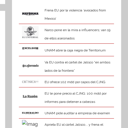
Frena EU por la violencia ‘avocados from
Mexico’
Narco pone en la mira a influencers; van 19
de ellos asesinados
UNAM abre la caja negra de Territorium
Va EU contra el cártel de Jalisco “en ambos
lados de la frontera”
EU ofrece 102 mdd por capos del CJNG
EU le pone precio al CJNG: 100 mdd por
informes para detener a cabezas
UNAM pide auditar a empresa de examen
Aprieta EU al cártel Jalisco... y frena el