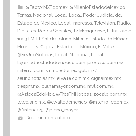
b
A
I
@FactorMXEdomex
,
@MilenioEstadodeMexico
,
o
p
n
Temas
,
Nacional
,
Local
,
Local
,
Poder Judicial del
o
p
f
Estado de México
,
Local
,
Impresos
,
Televisión
,
Radio
,
o
Digitales
,
Redes Sociales
,
Tv Mexiquense
,
Ultra Radio
k
r
101.3 FM
,
El Sol de Toluca
,
Milenio Estado de México
,
m
Milenio Tv
,
Capital Estado de México
,
El Valle
,
a
@SeUnoNoticias
,
Local
,
Nacional
,
Local
,
t
lajornadaestadodemexico.com
,
proceso.com.mx
,
i
milenio.com
,
smmp.edomex.gob.mx/
,
v
seunonoticias.mx
,
elvalle.com.mx
,
digitalmex.mx
,
a
trespm.mx
,
planamayor.com.mx
,
mvt.com.mx
,
@AztecaEdoMex
,
@TresPMNoticas
,
zocalo.com.mx
,
telediario.mx
,
@elvalledemexico
,
@milenio_edomex
,
@Antena125
,
@plana_mayor
Dejar un comentario