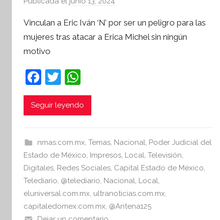
Publicada el
junio 13, 2024
p
o
Vinculan a Eric Iván ‘N’ por ser un peligro para las
r
mujeres tras atacar a Erica Michel sin ningún
S
motivo
í
n
F
T
W
t
a
w
h
e
s
c
itt
at
Seguir leyendo
i
e
er
s
s
b
A
I
nmas.com.mx
,
Temas
,
Nacional
,
Poder Judicial del
o
p
n
Estado de México
,
Impresos
,
Local
,
Televisión
,
o
p
f
Digitales
,
Redes Sociales
,
Capital Estado de México
,
o
Telediario
,
@telediario
,
Nacional
,
Local
,
k
r
eluniversal.com.mx
,
ultranoticias.com.mx
,
m
capitaledomex.com.mx
,
@Antena125
a
Dejar un comentario