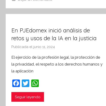
t
i
v
a
En PJEdomex inició análisis de
retos y usos de la IA en la justicia
Publicada el
junio 11, 2024
p
o
El ejercicio de la profesión legal, la protección de
r
la privacidad, el respeto a los derechos humanos y
S
la aplicación
í
n
F
T
W
t
a
w
h
e
s
c
itt
at
Seguir leyendo
i
e
er
s