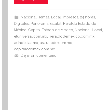
c
itt
at
i
e
er
s
s
b
A
I
Nacional
,
Temas
,
Local
,
Impresos
,
24 horas
,
o
p
n
Digitales
,
Panorama Estatal
,
Heraldo Estado de
o
p
f
México
,
Capital Estado de México
,
Nacional
,
Local
,
o
eluniversal.com.mx
,
heraldodemexico.com.mx
,
k
r
adnoticias.mx
,
asisucede.com.mx
,
m
capitaledomex.com.mx
a
Dejar un comentario
t
i
v
a