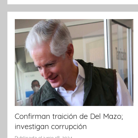
tsApp
Confirman traición de Del Mazo;
investigan corrupción
Publicada el
junio 18, 2024
p