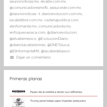
seunonoticias.mx
,
elvalle.com.mx
,
@comunicadoresmxfb
,
asisucede.com.mx
,
@seunonoticias -t
,
diarioevolucion.com.mx
,
lacallelibre.com.mx
,
cadenapolitica.com
,
elinformante.mx
,
comunicadores.mx
,
enfoqueoaxaca.com
,
@diarioevolucion
,
@elvallemexico
,
@EvolucionDiario
,
@diariolacalledomex
,
@DNEToluca
,
@ElInformanteMX
,
@lacalledelasoci
Dejar un comentario
Primeras planas
Pasan de la ordeña a tener sus refinerías
Trump pone trabas para importar productos