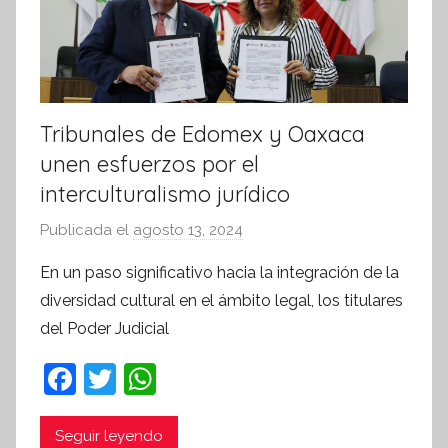
Tribunales de Edomex y Oaxaca
unen esfuerzos por el
interculturalismo jurídico
Publicada el
agosto 13, 2024
p
o
En un paso significativo hacia la integración de la
r
diversidad cultural en el ámbito legal, los titulares
S
del Poder Judicial
í
n
F
T
W
t
a
w
h
e
c
itt
at
Seguir leyendo
s