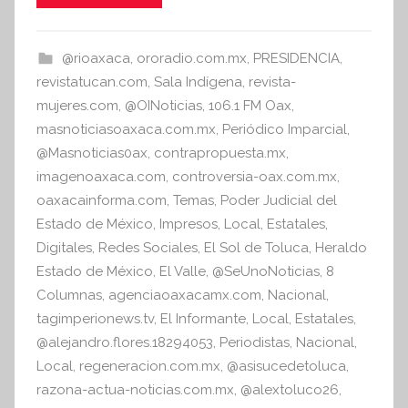
i
e
er
s
s
b
A
@rioaxaca
,
ororadio.com.mx
,
PRESIDENCIA
,
I
o
p
revistatucan.com
,
Sala Indígena
,
revista-
n
o
p
mujeres.com
,
@OINoticias
,
106.1 FM Oax
,
f
masnoticiasoaxaca.com.mx
,
Periódico Imparcial
,
k
o
@Masnoticias0ax
,
contrapropuesta.mx
,
r
imagenoaxaca.com
,
controversia-oax.com.mx
,
m
oaxacainforma.com
,
Temas
,
Poder Judicial del
a
Estado de México
,
Impresos
,
Local
,
Estatales
,
t
Digitales
,
Redes Sociales
,
El Sol de Toluca
,
Heraldo
i
Estado de México
,
El Valle
,
@SeUnoNoticias
,
8
v
Columnas
,
agenciaoaxacamx.com
,
Nacional
,
a
tagimperionews.tv
,
El Informante
,
Local
,
Estatales
,
@alejandro.flores.18294053
,
Periodistas
,
Nacional
,
Local
,
regeneracion.com.mx
,
@asisucedetoluca
,
razona-actua-noticias.com.mx
,
@alextoluco26
,