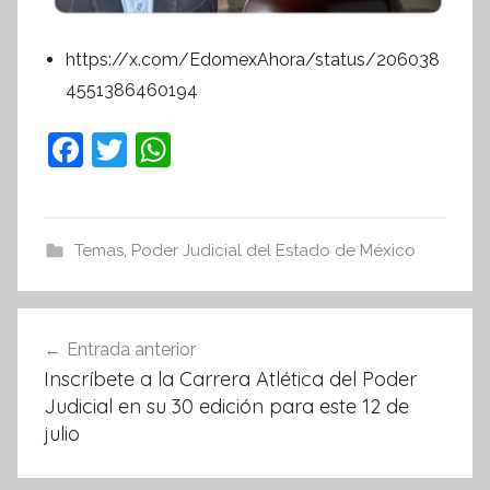
https://x.com/EdomexAhora/status/206038
4551386460194
F
T
W
a
w
h
c
itt
at
e
er
s
Temas
,
Poder Judicial del Estado de México
b
A
o
p
Navegación
Entrada anterior
o
p
de
Inscríbete a la Carrera Atlética del Poder
k
entradas
Judicial en su 30 edición para este 12 de
julio