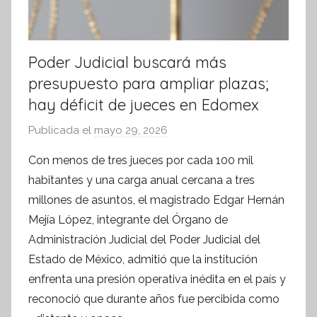
Poder Judicial buscará más
presupuesto para ampliar plazas;
hay déficit de jueces en Edomex
Publicada el
mayo 29, 2026
p
o
Con menos de tres jueces por cada 100 mil
r
habitantes y una carga anual cercana a tres
S
millones de asuntos, el magistrado Edgar Hernán
í
Mejía López, integrante del Órgano de
n
Administración Judicial del Poder Judicial del
t
Estado de México, admitió que la institución
e
s
enfrenta una presión operativa inédita en el país y
i
reconoció que durante años fue percibida como
s