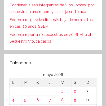
Condenan a seis integrantes de “Los Jockes” por
secuestrar a una madre y a su hija en Toluca
Edomex registra la cifra más baja de homicidios
en casi 20 años: SSEM
Edomex reporta 10 secuestros en 2026; Alto al
Secuestro triplica casos
Calendario
mayo 2026
L
M
X
J
V
S
D
1
2
3
4
5
6
7
8
9
10