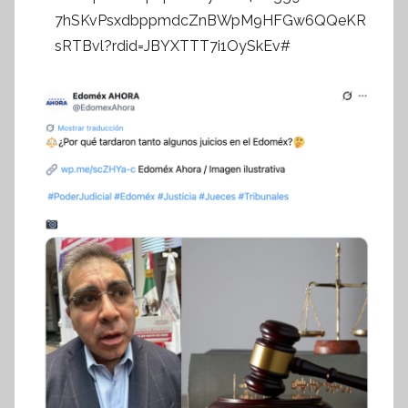
7hSKvPsxdbppmdcZnBWpM9HFGw6QQeKR
sRTBvl?rdid=JBYXTTT7i1OySkEv#