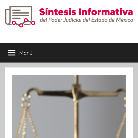
Saltar
al
contenido
Síntesis
Informativa
Menú