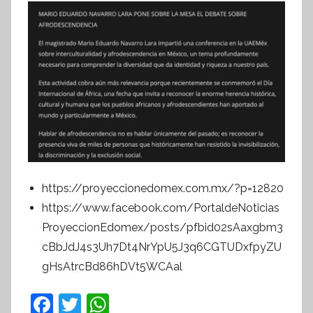
https://proyeccionedomex.com.mx/?p=12820
https://www.facebook.com/PortaldeNoticias
ProyeccionEdomex/posts/pfbid02sAaxgbm3
cBbJdJ4s3Uh7Dt4NrYpU5J3q6CGTUDxfpyZU
gHsAtrcBd86hDVt5WCAal
F
T
W