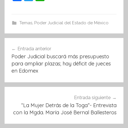
a
w
h
c
itt
at
e
er
s
Temas
,
Poder Judicial del Estado de México
b
A
o
p
Navegación
Entrada anterior
o
p
de
Poder Judicial buscará más presupuesto
k
entradas
para ampliar plazas; hay déficit de jueces
en Edomex
Entrada siguiente
“La Mujer Detrás de la Toga”- Entrevista
con la Mgda. María José Bernal Ballesteros