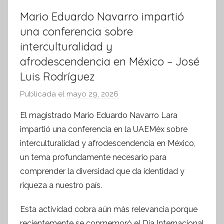
Mario Eduardo Navarro impartió
una conferencia sobre
interculturalidad y
afrodescendencia en México – José
Luis Rodríguez
Publicada el
mayo 29, 2026
p
o
El magistrado Mario Eduardo Navarro Lara
r
impartió una conferencia en la UAEMéx sobre
S
interculturalidad y afrodescendencia en México,
í
un tema profundamente necesario para
n
comprender la diversidad que da identidad y
t
riqueza a nuestro país.
e
s
Esta actividad cobra aún más relevancia porque
i
recientemente se conmemoró el Día Internacional