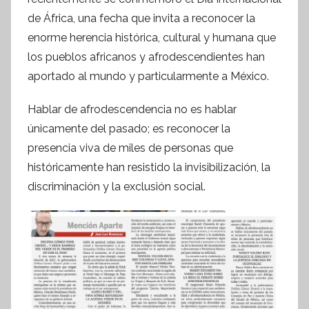
s
de África, una fecha que invita a reconocer la
I
n
enorme herencia histórica, cultural y humana que
f
los pueblos africanos y afrodescendientes han
o
aportado al mundo y particularmente a México.
r
m
Hablar de afrodescendencia no es hablar
a
únicamente del pasado; es reconocer la
t
presencia viva de miles de personas que
i
históricamente han resistido la invisibilización, la
v
discriminación y la exclusión social.
a