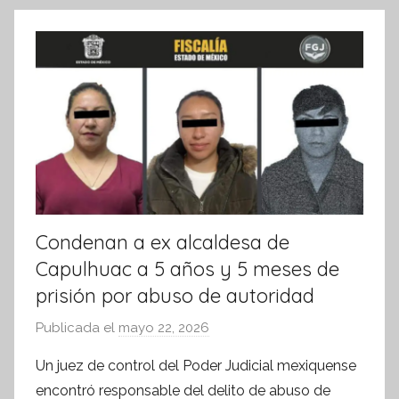
k
o
r
m
a
t
i
v
a
Condenan a ex alcaldesa de
Capulhuac a 5 años y 5 meses de
prisión por abuso de autoridad
Publicada el
mayo 22, 2026
p
o
Un juez de control del Poder Judicial mexiquense
r
encontró responsable del delito de abuso de
S