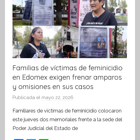
m
a
t
i
v
a
Familias de víctimas de feminicidio
en Edomex exigen frenar amparos
y omisiones en sus casos
Publicada el
mayo 22, 2026
p
o
Familiares de víctimas de feminicidio colocaron
r
este jueves dos memoriales frente a la sede del
S
Poder Judicial del Estado de
í
n