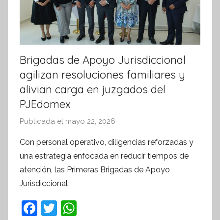
Brigadas de Apoyo Jurisdiccional
agilizan resoluciones familiares y
alivian carga en juzgados del
PJEdomex
Publicada el
mayo 22, 2026
p
o
Con personal operativo, diligencias reforzadas y
r
una estrategia enfocada en reducir tiempos de
S
atención, las Primeras Brigadas de Apoyo
í
Jurisdiccional
n
t
F
T
W
e