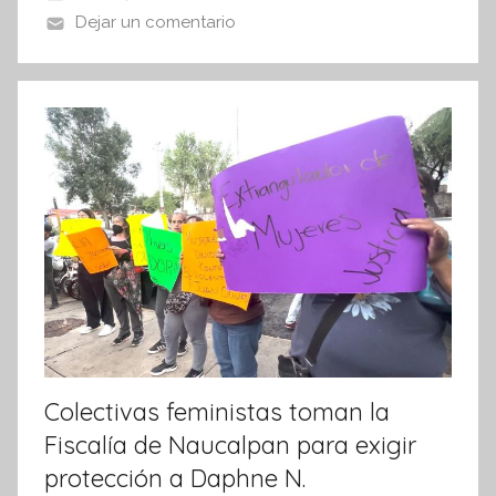
o
p
Dejar un comentario
f
o
p
o
r
k
m
a
t
i
v
a
Colectivas feministas toman la
Fiscalía de Naucalpan para exigir
protección a Daphne N.