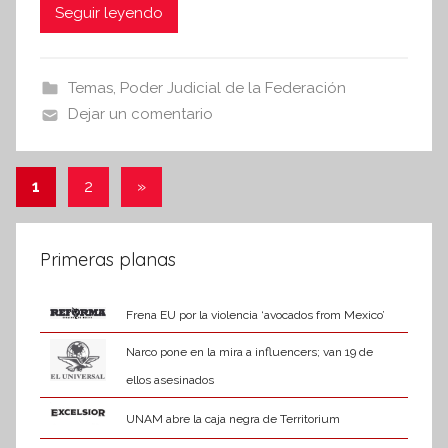
c
itt
at
Seguir leyendo
e
e
er
s
s
i
b
A
Temas
,
Poder Judicial de la Federación
s
o
p
Dejar un comentario
I
o
p
n
k
f
Paginación
Entradas
1
2
»
o
siguientes
de
r
entradas
m
Primeras planas
a
t
Frena EU por la violencia ‘avocados from Mexico’
i
Narco pone en la mira a influencers; van 19 de
v
a
ellos asesinados
UNAM abre la caja negra de Territorium