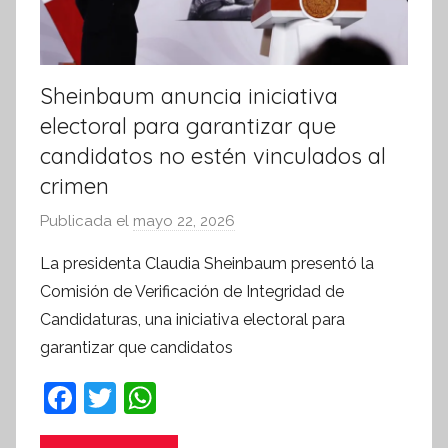
a
Sheinbaum anuncia iniciativa
electoral para garantizar que
candidatos no estén vinculados al
crimen
Publicada el
mayo 22, 2026
p
o
La presidenta Claudia Sheinbaum presentó la
r
Comisión de Verificación de Integridad de
S
Candidaturas, una iniciativa electoral para
í
garantizar que candidatos
n
t
F
T
W
e
a
w
h
s