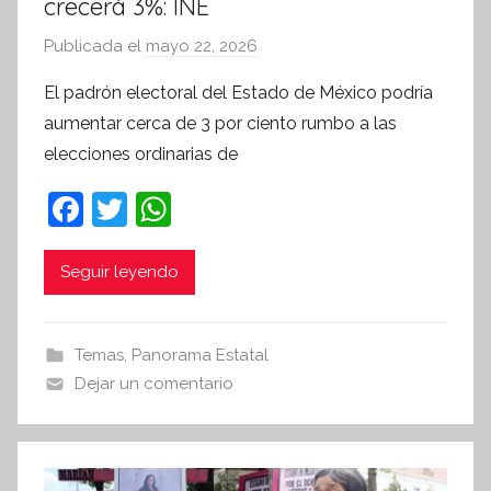
crecerá 3%: INE
Publicada el
mayo 22, 2026
p
o
El padrón electoral del Estado de México podría
r
aumentar cerca de 3 por ciento rumbo a las
S
elecciones ordinarias de
í
n
F
T
W
t
a
w
h
e
c
itt
at
Seguir leyendo
s
i
e
er
s
s
b
A
Temas
,
Panorama Estatal
I
o
p
Dejar un comentario
n
o
p
f
k
o
r