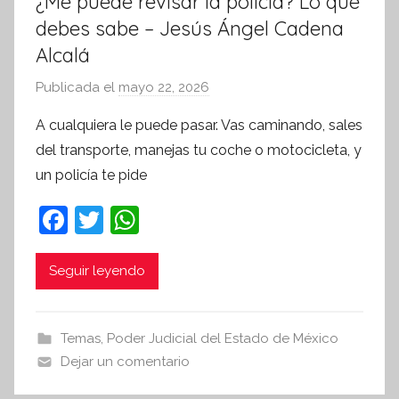
¿Me puede revisar la policía? Lo que
debes sabe – Jesús Ángel Cadena
Alcalá
Publicada el
mayo 22, 2026
p
o
A cualquiera le puede pasar. Vas caminando, sales
r
del transporte, manejas tu coche o motocicleta, y
S
un policía te pide
í
n
F
T
W
t
a
w
h
e
c
itt
at
Seguir leyendo
s
i
e
er
s
s
b
A
Temas
,
Poder Judicial del Estado de México
I
o
p
Dejar un comentario
n
o
p
f