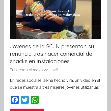
Jóvenes de la SCJN presentan su
renuncia tras hacer comercial de
snacks en instalaciones
Publicada el
mayo 22, 2026
p
o
En redes sociales, se ha hecho viral un video en el
r
que se muestra a tres mujeres jóvenes utilizar las
S
í
F
T
W
n
a
w
h
t