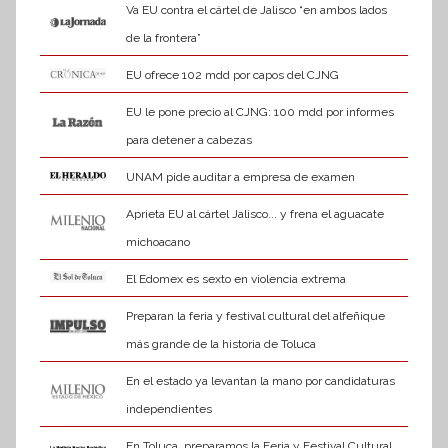
Va EU contra el cártel de Jalisco “en ambos lados
de la frontera”
EU ofrece 102 mdd por capos del CJNG
EU le pone precio al CJNG: 100 mdd por informes
para detener a cabezas
UNAM pide auditar a empresa de examen
Aprieta EU al cártel Jalisco... y frena el aguacate
michoacano
El Edomex es sexto en violencia extrema
Preparan la feria y festival cultural del alfeñique
más grande de la historia de Toluca
En el estado ya levantan la mano por candidaturas
independientes
En Toluca, preparamos la Feria y Festival Cultural