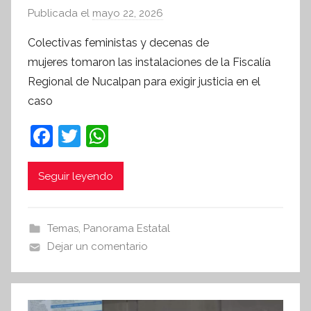
Publicada el
mayo 22, 2026
p
o
Colectivas feministas y decenas de
r
mujeres tomaron las instalaciones de la Fiscalía
S
Regional de Nucalpan para exigir justicia en el
í
caso
n
t
F
T
W
e
a
w
h
s
c
itt
at
i
Seguir leyendo
s
e
er
s
I
b
A
Temas
,
Panorama Estatal
n
o
p
Dejar un comentario
f
o
p
o
r
k
m