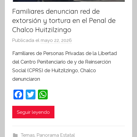
Familiares denuncian red de
extorsión y tortura en el Penal de
Chalco Huitzilzingo
Publicada el
mayo 22, 2026
p
o
Familiares de Personas Privadas de la Libertad
r
del Centro Penitenciario de y de Reinserción
S
Social (CPRS) de Huitzilzingo, Chalco
í
denunciaron
n
t
F
T
W
e
a
w
h
s
c
itt
at
i
Seguir leyendo
s
e
er
s
I
b
A
Temas
,
Panorama Estatal
n