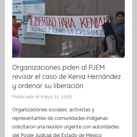
a
t
i
v
a
Organizaciones piden al PJEM
revisar el caso de Kenia Hernández
y ordenar su liberación
Publicada el
mayo 22, 2026
p
o
Organizaciones sociales, activistas y
r
representantes de comunidades indígenas
S
solicitaron una reunión urgente con autoridades
í
del Poder Judicial del Estado de México
n