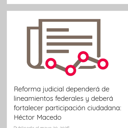
tsApp
Reforma judicial dependerá de
lineamientos federales y deberá
fortalecer participación ciudadana:
Héctor Macedo
Publicada el
mayo 30, 2026
p