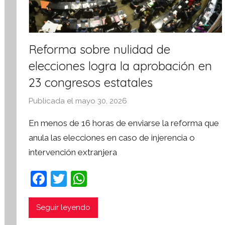
Reforma sobre nulidad de
elecciones logra la aprobación en
23 congresos estatales
Publicada el
mayo 30, 2026
p
o
En menos de 16 horas de enviarse la reforma que
r
anula las elecciones en caso de injerencia o
S
intervención extranjera
í
n
F
T
W
t
a
w
h
e
s
c
itt
at
Seguir leyendo
i