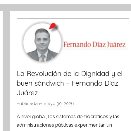
La Revolución de la Dignidad y el
buen sándwich – Fernando Díaz
Juárez
Publicada el
mayo 30, 2026
p
o
A nivel global, los sistemas democráticos y las
r
administraciones públicas experimentan un
S