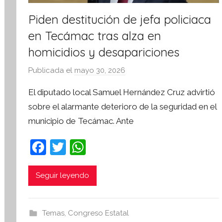
Piden destitución de jefa policiaca
en Tecámac tras alza en
homicidios y desapariciones
Publicada el
mayo 30, 2026
p
o
El diputado local Samuel Hernández Cruz advirtió
r
sobre el alarmante deterioro de la seguridad en el
S
municipio de Tecámac. Ante
í
n
F
T
W
t
a
w
h
e
s
c
itt
at
Seguir leyendo
i
e
er
s
s
b
A
I
Temas
,
Congreso Estatal