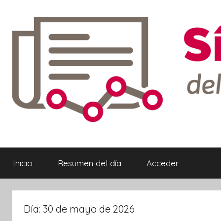
Saltar
al
contenido
Síntesis
Informativa
Inicio
Resumen del día
Acceder
ebook
Día:
30 de mayo de 2026
ter