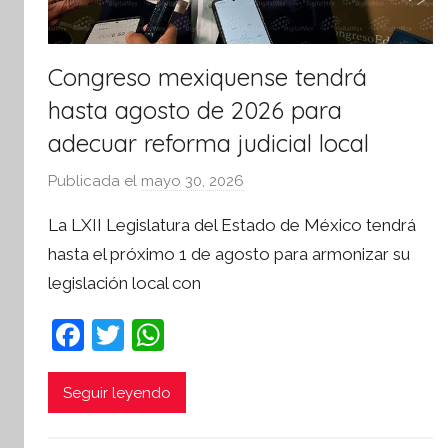
v
a
Congreso mexiquense tendrá
hasta agosto de 2026 para
adecuar reforma judicial local
Publicada el
mayo 30, 2026
p
o
La LXII Legislatura del Estado de México tendrá
r
hasta el próximo 1 de agosto para armonizar su
S
legislación local con
í
n
F
T
W
t
a
w
h
e
s
c
itt
at
Seguir leyendo
i
e
er
s
s