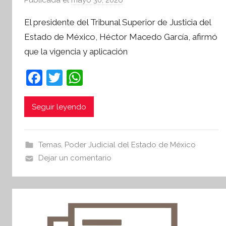
o
El presidente del Tribunal Superior de Justicia del
r
Estado de México, Héctor Macedo García, afirmó
S
que la vigencia y aplicación
í
n
F
T
W
t
a
w
h
e
s
c
itt
at
Seguir leyendo
i
e
er
s
s
b
A
I
Temas
,
Poder Judicial del Estado de México
o
p
n
Dejar un comentario
o
p
f
o
k
r
m
a