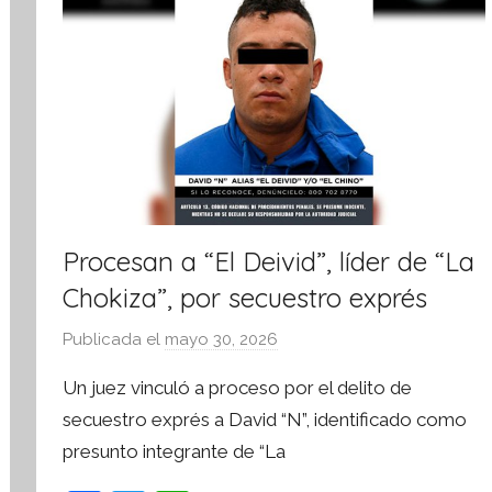
a
Procesan a “El Deivid”, líder de “La
Chokiza”, por secuestro exprés
Publicada el
mayo 30, 2026
p
o
Un juez vinculó a proceso por el delito de
r
secuestro exprés a David “N”, identificado como
S
presunto integrante de “La
í
n