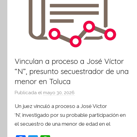
t
i
v
a
Vinculan a proceso a José Víctor
“N”, presunto secuestrador de una
menor en Toluca
Publicada el
mayo 30, 2026
p
o
Un juez vinculó a proceso a José Víctor
r
‘N’, investigado por su probable participación en
S
el secuestro de una menor de edad en el
í
n