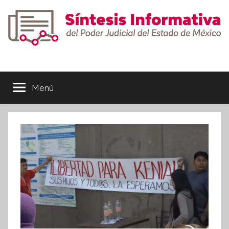
Saltar
al
contenido
Síntesis
Informativa
Menú