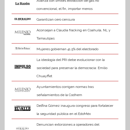
Avanza con límites extracción de gas no
convencional; el fin, importar menos
Garantizan cero censura
Aconsejan a Claudia fracking en Coahuila, NL y
Tamaulipas
Mujeres gobiernan 41.5% del electorado
La ideología del PRI debe evolucionar con la
sociedad para preservar la democracia: Emilio
Chuayffet
Ayuntamientos corrigen normas tras
señalamientos de la Codhem
Delfina Gómez inaugura congreso para fortalecer
la seguridad pública en el EdoMéx
Denuncian extorsiones a operadores del