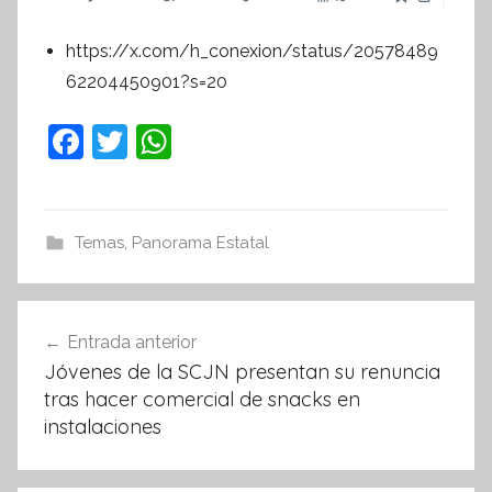
https://x.com/h_conexion/status/20578489
62204450901?s=20
F
T
W
a
w
h
c
itt
at
e
er
s
Temas
,
Panorama Estatal
b
A
o
p
Navegación
Entrada anterior
o
p
de
Jóvenes de la SCJN presentan su renuncia
k
entradas
tras hacer comercial de snacks en
instalaciones