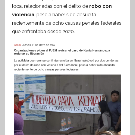
f
local relacionadas con el delito de
robo con
o
violencia
, pese a haber sido absuelta
r
recientemente de ocho causas penales federales
m
que enfrentaba desde 2020.
a
t
i
v
a