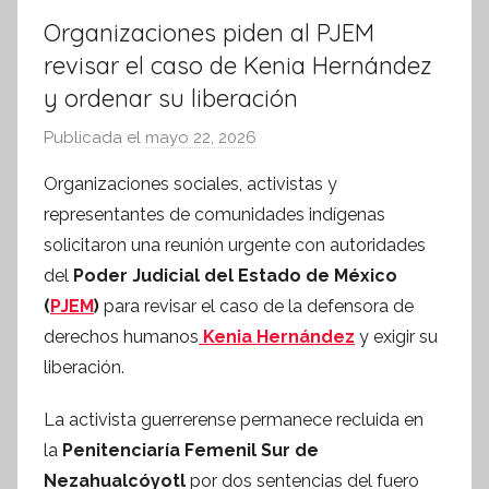
Organizaciones piden al PJEM
revisar el caso de Kenia Hernández
y ordenar su liberación
Publicada el
mayo 22, 2026
p
o
Organizaciones sociales, activistas y
r
representantes de comunidades indígenas
S
solicitaron una reunión urgente con autoridades
í
del
Poder Judicial del Estado de México
n
(
PJEM
)
para revisar el caso de la defensora de
t
derechos humanos
Kenia Hernández
e
y exigir su
s
liberación.
i
La activista guerrerense permanece recluida en
s
la
Penitenciaría Femenil Sur de
I
n
Nezahualcóyotl
por dos sentencias del fuero