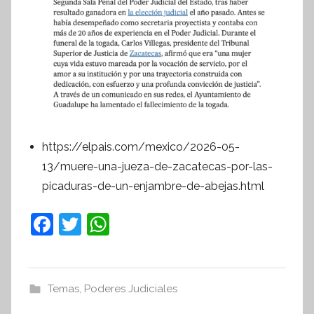
https://elpais.com/mexico/2026-05-
13/muere-una-jueza-de-zacatecas-por-las-
picaduras-de-un-enjambre-de-abejas.html
F
T
W
a
w
h
c
itt
at
e
er
s
Temas
,
Poderes Judiciales
b
A