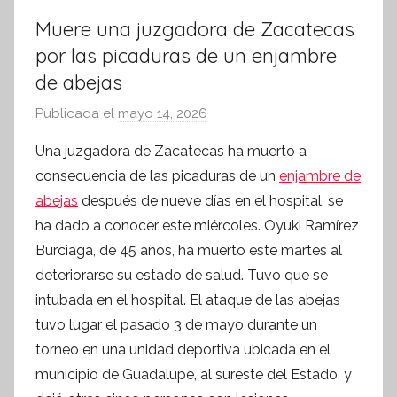
Muere una juzgadora de Zacatecas
por las picaduras de un enjambre
de abejas
Publicada el
mayo 14, 2026
p
o
Una juzgadora de Zacatecas ha muerto a
r
consecuencia de las picaduras de un
enjambre de
S
abejas
después de nueve días en el hospital, se
í
ha dado a conocer este miércoles. Oyuki Ramírez
n
Burciaga, de 45 años, ha muerto este martes al
t
deteriorarse su estado de salud. Tuvo que se
e
s
intubada en el hospital. El ataque de las abejas
i
tuvo lugar el pasado 3 de mayo durante un
s
torneo en una unidad deportiva ubicada en el
I
municipio de Guadalupe, al sureste del Estado, y
n