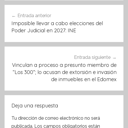
o
p
Navegación
Entrada anterior
o
p
de
Imposible llevar a cabo elecciones del
k
entradas
Poder Judicial en 2027: INE
Entrada siguiente
Vinculan a proceso a presunto miembro de
“Los 300”; lo acusan de extorsión e invasión
de inmuebles en el Edomex
Deja una respuesta
Tu dirección de correo electrónico no será
publicada.
Los campos obligatorios están