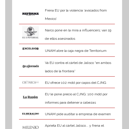
Frena EU por la violencia ‘avocados from
Mexico’
Narco pone en la mira a influencers; van 19
de ellos asesinados
UNAM abre la caja negra de Territorium
Va EU contra el cártel de Jalisco “en ambos
lados de la frontera”
EU ofrece 102 mdd por capos del CJNG
EU le pone precio al CJNG: 100 mdd por
informes para detener a cabezas
UNAM pide auditar a empresa de examen
Aprieta EU al cártel Jalisco... y frena el