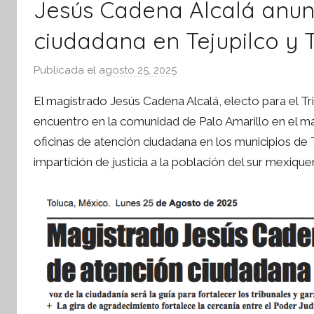
Jesús Cadena Alcalá anunc
ciudadana en Tejupilco y T
Publicada el
agosto 25, 2025
p
o
El magistrado Jesús Cadena Alcalá, electo para el T
r
encuentro en la comunidad de Palo Amarillo en el ma
S
oficinas de atención ciudadana en los municipios de T
í
impartición de justicia a la población del sur mexique
n
t
e
s
i
s
I
n
f