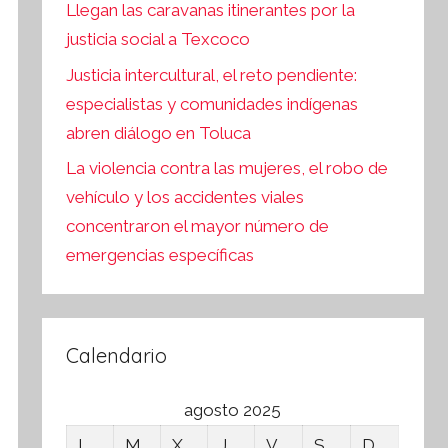
Llegan las caravanas itinerantes por la
justicia social a Texcoco
Justicia intercultural, el reto pendiente:
especialistas y comunidades indígenas
abren diálogo en Toluca
La violencia contra las mujeres, el robo de
vehículo y los accidentes viales
concentraron el mayor número de
emergencias específicas
Calendario
agosto 2025
L
M
X
J
V
S
D