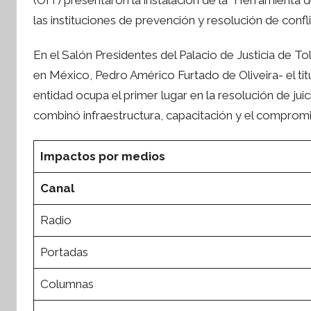
í
las instituciones de prevención y resolución de confli
n
tsApp
t
En el Salón Presidentes del Palacio de Justicia de T
e
s
en México, Pedro Américo Furtado de Oliveira- el tit
i
entidad ocupa el primer lugar en la resolución de jui
s
combinó infraestructura, capacitación y el compromi
I
n
Impactos por medios
f
o
Canal
r
m
Radio
a
Portadas
t
i
Columnas
v
a