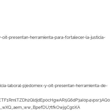
it-presentan-herramienta-para-fortalecer-la-justicia-
ticia-laboral-pjedomex-y-oit-presentan-herramienta-de-
lkETF1RmlTZDh2QldjdEp0cHgwAR5G6dP3aI0p4vpsr3AQ0
b_wXQ_aem_ww_BpefDU7tfkOwj9Cg0XA