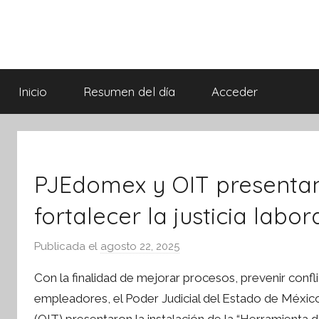
Saltar
al
contenido
Síntesis
Informativa
Inicio
Resumen del día
Acceder
PJEdomex y OIT presenta
fortalecer la justicia labor
Publicada el
agosto 22, 2025
p
o
Con la finalidad de mejorar procesos, prevenir confli
r
ebook
empleadores, el Poder Judicial del Estado de México
S
ter
(OIT) presentaron la instalación de la “Herramienta 