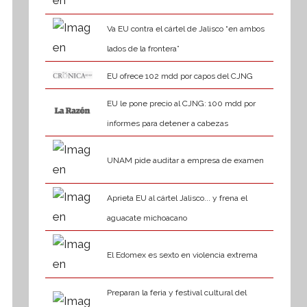
Va EU contra el cártel de Jalisco “en ambos
lados de la frontera”
EU ofrece 102 mdd por capos del CJNG
EU le pone precio al CJNG: 100 mdd por
informes para detener a cabezas
UNAM pide auditar a empresa de examen
Aprieta EU al cártel Jalisco... y frena el
aguacate michoacano
El Edomex es sexto en violencia extrema
Preparan la feria y festival cultural del