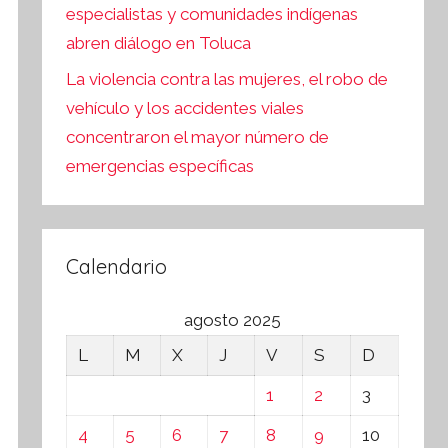
especialistas y comunidades indígenas
abren diálogo en Toluca
La violencia contra las mujeres, el robo de
vehículo y los accidentes viales
concentraron el mayor número de
emergencias específicas
Calendario
agosto 2025
L
M
X
J
V
S
D
1
2
3
4
5
6
7
8
9
10