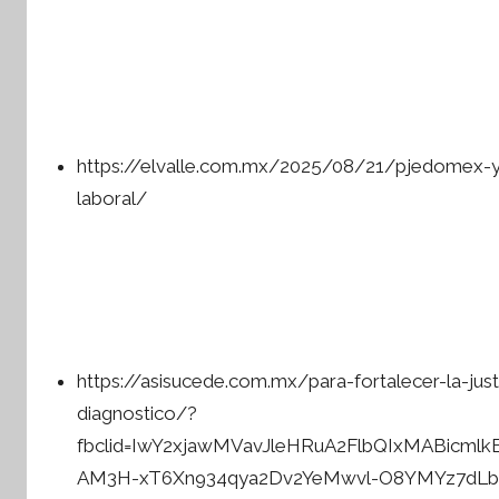
https://elvalle.com.mx/2025/08/21/pjedomex-y-o
laboral/
https://asisucede.com.mx/para-fortalecer-la-jus
diagnostico/?
fbclid=IwY2xjawMVavJleHRuA2FlbQIxMABicm
AM3H-xT6Xn934qya2Dv2YeMwvl-O8YMYz7dL