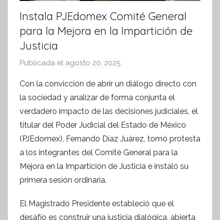
Instala PJEdomex Comité General
para la Mejora en la Impartición de
Justicia
Publicada el
agosto 20, 2025
p
o
Con la convicción de abrir un diálogo directo con
r
la sociedad y analizar de forma conjunta el
S
verdadero impacto de las decisiones judiciales, el
í
titular del Poder Judicial del Estado de México
n
(PJEdomex), Fernando Díaz Juárez, tomó protesta
t
a los integrantes del Comité General para la
e
s
Mejora en la Impartición de Justicia e instaló su
i
primera sesión ordinaria.
s
El Magistrado Presidente estableció que el
I
n
desafío es construir una justicia dialógica, abierta