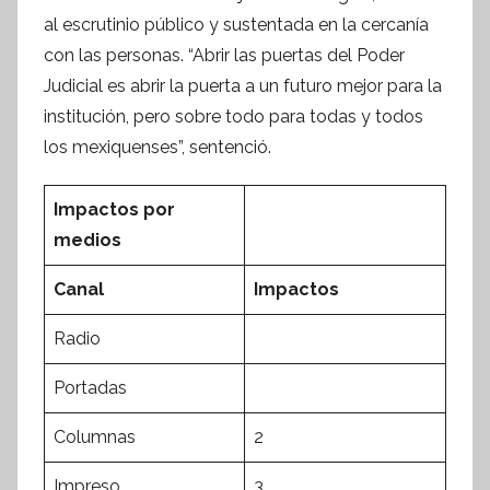
f
al escrutinio público y sustentada en la cercanía
o
con las personas. “Abrir las puertas del Poder
r
Judicial es abrir la puerta a un futuro mejor para la
m
institución, pero sobre todo para todas y todos
a
los mexiquenses”, sentenció.
t
i
Impactos por
v
medios
a
Canal
Impactos
Radio
Portadas
Columnas
2
Impreso
3