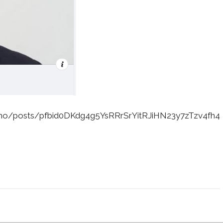
smo/posts/pfbid0DKdg4g5YsRRrSrYitRJiHN23y7zTzv4fh4