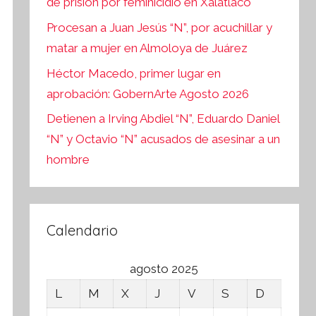
de prisión por feminicidio en Xalatlaco
Procesan a Juan Jesús “N”, por acuchillar y
matar a mujer en Almoloya de Juárez
Héctor Macedo, primer lugar en
aprobación: GobernArte Agosto 2026
Detienen a Irving Abdiel “N”, Eduardo Daniel
“N” y Octavio “N” acusados de asesinar a un
hombre
Calendario
agosto 2025
L
M
X
J
V
S
D