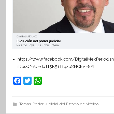
https://www.facebook.com/DigitalMexPeriodi
iDesQ2nUEdbTt5K51Tfqzo8HCkVF8Al
F
T
W
a
w
h
c
itt
at
e
er
s
Temas
,
Poder Judicial del Estado de México
b
A