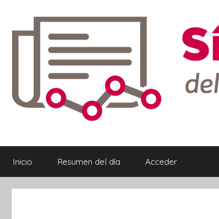
Saltar
al
contenido
Síntesis
Informativa
Inicio
Resumen del día
Acceder
ebook
ter