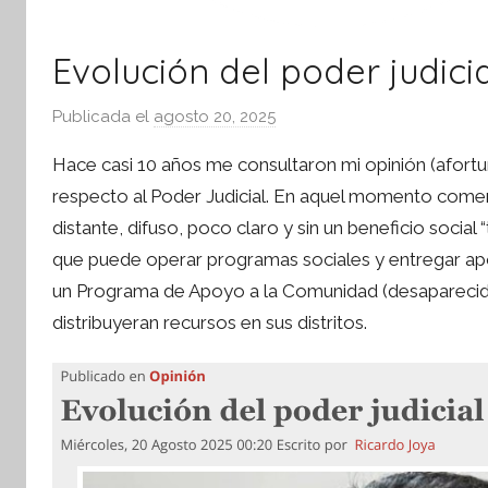
Evolución del poder judici
Publicada el
agosto 20, 2025
p
o
Hace casi 10 años me consultaron mi opinión (afor
r
respecto al Poder Judicial. En aquel momento comen
S
distante, difuso, poco claro y sin un beneficio social
í
que puede operar programas sociales y entregar apo
n
t
un Programa de Apoyo a la Comunidad (desaparecido 
e
distribuyeran recursos en sus distritos.
s
i
s
I
n
f