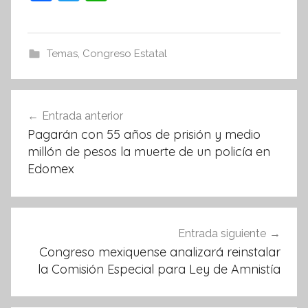
a
w
h
c
itt
at
e
er
s
Temas
,
Congreso Estatal
b
A
o
p
Navegación
Entrada anterior
o
p
de
Pagarán con 55 años de prisión y medio
k
entradas
millón de pesos la muerte de un policía en
Edomex
Entrada siguiente
Congreso mexiquense analizará reinstalar
la Comisión Especial para Ley de Amnistía