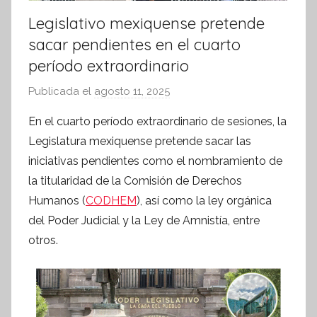
Legislativo mexiquense pretende
sacar pendientes en el cuarto
período extraordinario
Publicada el
agosto 11, 2025
p
o
En el cuarto período extraordinario de sesiones, la
r
Legislatura mexiquense pretende sacar las
S
iniciativas pendientes como el nombramiento de
í
la titularidad de la Comisión de Derechos
n
Humanos (
CODHEM
), así como la ley orgánica
t
del Poder Judicial y la Ley de Amnistía, entre
e
s
otros.
i
s
I
n