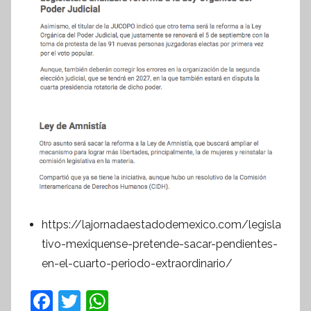
https://lajornadaestadodemexico.com/legisla
tivo-mexiquense-pretende-sacar-pendientes-
en-el-cuarto-periodo-extraordinario/
F
T
W